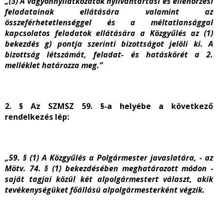
„(3) A vagyonnyilatkozatok nyilvántartási és ellenőrzési
feladatainak ellátására valamint az
összeférhetetlenséggel és a méltatlansággal
kapcsolatos feladatok ellátására a Közgyűlés az (1)
bekezdés g) pontja szerinti bizottságot jelöli ki. A
bizottság létszámát, feladat- és hatáskörét a 2.
melléklet határozza meg.”
2. § Az SZMSZ 59. §-a helyébe a következő
rendelkezés lép:
„59.
§ (1) A Közgyűlés a Polgármester javaslatára, - az
Mötv. 74. § (1) bekezdésében meghatározott módon -
saját tagjai közül két alpolgármestert választ, akik
tevékenységüket főállású alpolgármesterként végzik.