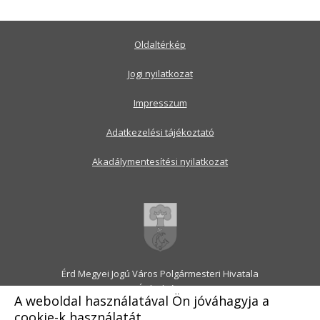
Oldaltérkép
Jogi nyilatkozat
Impresszum
Adatkezelési tájékoztató
Akadálymentesítési nyilatkozat
Érd Megyei Jogú Város Polgármesteri Hivatala
2030 Érd, Alsó utca 1.
A weboldal használatával Ön jóváhagyja a
Levélcím: 2031 Érd, Pf.: 31
cookie-k használatát.
E-mail:
onkormanyzat@erd.hu