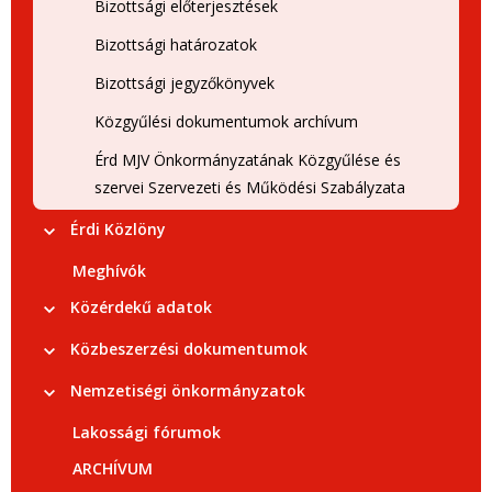
Bizottsági előterjesztések
Bizottsági határozatok
Bizottsági jegyzőkönyvek
Közgyűlési dokumentumok archívum
Érd MJV Önkormányzatának Közgyűlése és
szervei Szervezeti és Működési Szabályzata
Érdi Közlöny
Meghívók
Közérdekű adatok
Közbeszerzési dokumentumok
Nemzetiségi önkormányzatok
Lakossági fórumok
ARCHÍVUM