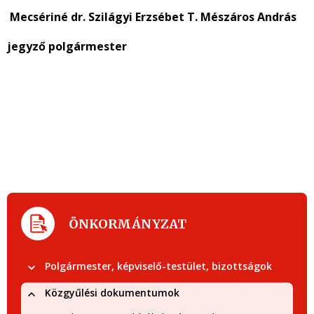
Mecsériné dr. Szilágyi Erzsébet T. Mészáros András
jegyző polgármester
ÖNKORMÁNYZAT
Polgármester, képviselő-testület, bizottságok
Közgyűlési dokumentumok