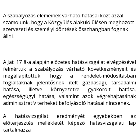
A szabályozás elemeinek várható hatásai közt azzal
számolunk, hogy a Közgyűlés alakuló ülésén meghozott
szervezeti és személyi döntések összhangban fognak
állni.
A Jat. 17. §-a alapján előzetes hatásvizsgálat elvégzésével
felmértük a szabályozás várható következményeit és
megállapítottuk, hogy a rendelet-módosításban
foglaltaknak jelentősnek ítélt gazdasági, társadalmi
hatása, illetve környezetre gyakorolt hatása,
egészségügyi hatása, valamint azok végrehajtásának
adminisztratív terheket befolyásoló hatásai nincsenek.
A hatásvizsgálat eredményét egyebekben az
előterjesztés mellékletét képező hatásvizsgálati lap
tartalmazza.