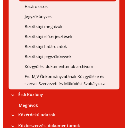
Határozatok
Jegyzőkönyvek
Bizottsági meghívók
Bizottsági előterjesztések
Bizottsági határozatok
Bizottsági jegyzőkönyvek
Közgyűlési dokumentumok archívum
Érd MJV Önkormányzatának Közgyűlése és
szervei Szervezeti és Működési Szabályzata
Érdi Közlöny
Meghívók
Közérdekű adatok
Közbeszerzési dokumentumok