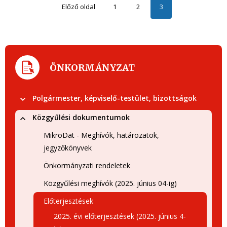
Előző oldal
1
2
3
ÖNKORMÁNYZAT
Polgármester, képviselő-testület, bizottságok
Közgyűlési dokumentumok
MikroDat - Meghívók, határozatok,
jegyzőkönyvek
Önkormányzati rendeletek
Közgyűlési meghívók (2025. június 04-ig)
Előterjesztések
2025. évi előterjesztések (2025. június 4-