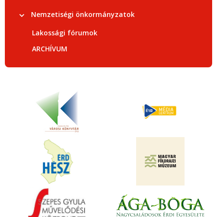
Nemzetiségi önkormányzatok
Lakossági fórumok
ARCHÍVUM