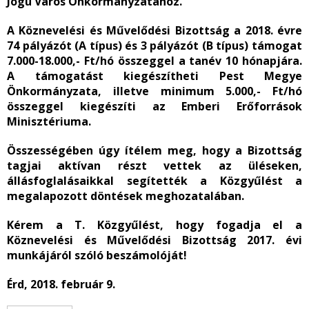
Jogú Város Önkormányzatához.
A Köznevelési és Művelődési Bizottság a 2018. évre
74 pályázót (A típus) és 3 pályázót (B típus) támogat
7.000-18.000,- Ft/hó összeggel a tanév 10 hónapjára.
A támogatást kiegészítheti Pest Megye
Önkormányzata, illetve minimum 5.000,- Ft/hó
összeggel kiegészíti az Emberi Erőforrások
Minisztériuma.
Összességében úgy ítélem meg, hogy a Bizottság
tagjai aktívan részt vettek az üléseken,
állásfoglalásaikkal segítették a Közgyűlést a
megalapozott döntések meghozatalában.
Kérem a T. Közgyűlést, hogy fogadja el a
Köznevelési és Művelődési Bizottság 2017. évi
munkájáról szóló beszámolóját!
Érd, 2018. február 9.