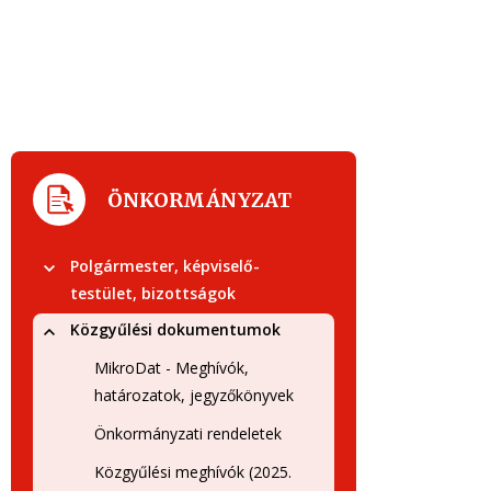
ÖNKORMÁNYZAT
Polgármester, képviselő-
testület, bizottságok
Közgyűlési dokumentumok
MikroDat - Meghívók,
határozatok, jegyzőkönyvek
Önkormányzati rendeletek
Közgyűlési meghívók (2025.