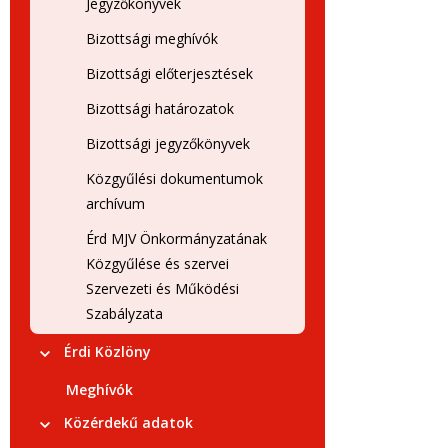
Jegyzőkönyvek
Bizottsági meghívók
Bizottsági előterjesztések
Bizottsági határozatok
Bizottsági jegyzőkönyvek
Közgyűlési dokumentumok
archívum
Érd MJV Önkormányzatának
Közgyűlése és szervei
Szervezeti és Működési
Szabályzata
Érdi Közlöny
Meghívók
Közérdekű adatok