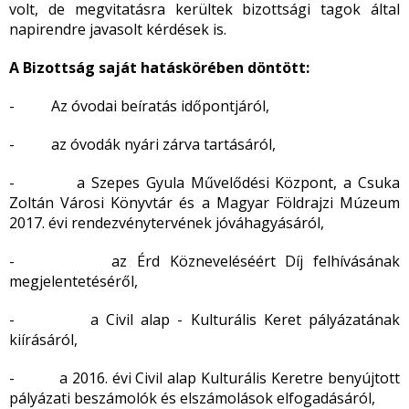
volt, de megvitatásra kerültek bizottsági tagok által
napirendre javasolt kérdések is.
A Bizottság saját hatáskörében döntött:
- Az óvodai beíratás időpontjáról,
- az óvodák nyári zárva tartásáról,
- a Szepes Gyula Művelődési Központ, a Csuka
Zoltán Városi Könyvtár és a Magyar Földrajzi Múzeum
2017. évi rendezvénytervének jóváhagyásáról,
- az Érd Közneveléséért Díj felhívásának
megjelentetéséről,
- a Civil alap - Kulturális Keret pályázatának
kiírásáról,
- a 2016. évi Civil alap Kulturális Keretre benyújtott
pályázati beszámolók és elszámolások elfogadásáról,