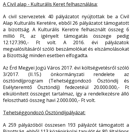
A Civil alap - Kulturális Keret felhasználása:
A civil szervezetek 40 pályázatot nyújtottak be a Civil
Alap Kulturális Keretére, ebből 26 pályázatot támogatott
a bizottság. A Kulturális Keretre felhasznált összeg 6
millió Ft, az igényelt támogatás összege pedig
12.127.390,- Ft volt. A 2016. évi pályázatok
megvalósításáról szóló beszámolókat és elszámolásokat
a Bizottság minden esetben elfogadta.
Az Érd Megyei Jogú Város 2017. évi költségvetésről szóló
3/2017. (II.15.) önkormányzati rendelete az
ösztöndíjprogram (Tehetséggondozó Ösztöndíj és
Esélyteremtő Ösztöndíj) fedezetéül 20.000.000,- Ft
elkülönített összeget tartalmaz, így a rendelkezésre álló
felosztható összeg havi 2.000.000,- Ft volt.
Tehetséggondozó Ösztöndíjpályázat:
A 259 pályázóból összesen 193 pályázót támogatott a
Bizottság, ebből 113 középiskolai tanulót és 80 általános