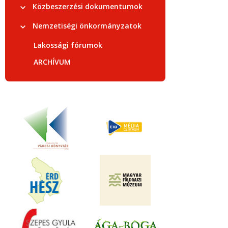
Közbeszerzési dokumentumok
Nemzetiségi önkormányzatok
Lakossági fórumok
ARCHÍVUM