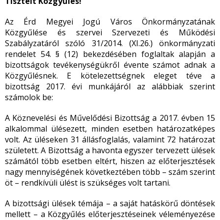
Tisztelt Közgyűlés!
Az Érd Megyei Jogú Város Önkormányzatának
Közgyűlése és szervei Szervezeti és Működési
Szabályzatáról szóló 31/2014. (XI.26.) önkormányzati
rendelet 54. § (12) bekezdésében foglaltak alapján a
bizottságok tevékenységükről évente számot adnak a
Közgyűlésnek. E kötelezettségnek eleget téve a
bizottság 2017. évi munkájáról az alábbiak szerint
számolok be:
A Köznevelési és Művelődési Bizottság a 2017. évben 15
alkalommal ülésezett, minden esetben határozatképes
volt. Az üléseken 31 állásfoglalás, valamint 72 határozat
született. A Bizottság a havonta egyszer tervezett ülések
számától több esetben eltért, hiszen az előterjesztések
nagy mennyiségének következtében több – szám szerint
öt – rendkívüli ülést is szükséges volt tartani.
A bizottsági ülések témája – a saját hatáskörű döntések
mellett – a Közgyűlés előterjesztéseinek véleményezése