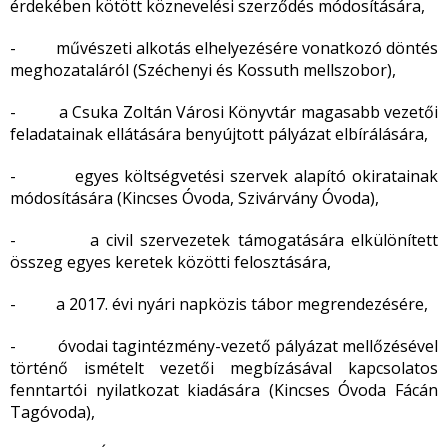
érdekében kötött köznevelési szerződés módosítására,
- művészeti alkotás elhelyezésére vonatkozó döntés
meghozataláról (Széchenyi és Kossuth mellszobor),
- a Csuka Zoltán Városi Könyvtár magasabb vezetői
feladatainak ellátására benyújtott pályázat elbírálására,
- egyes költségvetési szervek alapító okiratainak
módosítására (Kincses Óvoda, Szivárvány Óvoda),
- a civil szervezetek támogatására elkülönített
összeg egyes keretek közötti felosztására,
- a 2017. évi nyári napközis tábor megrendezésére,
- óvodai tagintézmény-vezető pályázat mellőzésével
történő ismételt vezetői megbízásával kapcsolatos
fenntartói nyilatkozat kiadására (Kincses Óvoda Fácán
Tagóvoda),