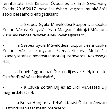
fenntartott Érdi Kincses Óvoda és az Érdi Szivárvány
Óvoda 2016/2017. nevelési évben végzett munkájáról
szóló beszámoló elfogadásáról,
- a Szepes Gyula Művelődési Központ, a Csuka
Zoltán Városi Könyvtár és a Magyar Földrajzi Múzeum
2018. évi rendezvénytervének jóváhagyásáról,
- a Szepes Gyula Művelődési Központ és a Csuka
Zoltán Városi Könyvtár Szervezeti és Működési
Szabályzatának módosításáról (új Parkvárosi Közösségi
Ház),
- a Tehetséggondozó Ösztöndíj és az Esélyteremtő
Ösztöndíj pályázat kiírásáról,
- - a Csuka Zoltán Díj és az Érdi Művészeti Díj
meghirdetéséről,
- a Bursa Hungarica Felsőoktatási Önkormányzati
Ösztöndíjpályázat meghirdetéséről,