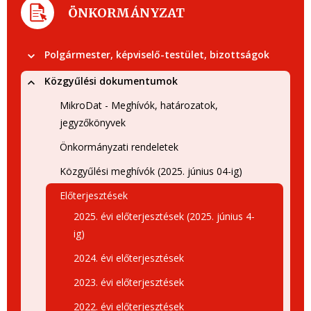
ÖNKORMÁNYZAT
Polgármester, képviselő-testület, bizottságok
Közgyűlési dokumentumok
MikroDat - Meghívók, határozatok,
jegyzőkönyvek
Önkormányzati rendeletek
Közgyűlési meghívók (2025. június 04-ig)
Előterjesztések
2025. évi előterjesztések (2025. június 4-
ig)
2024. évi előterjesztések
2023. évi előterjesztések
2022. évi előterjesztések