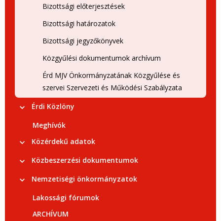
Bizottsági előterjesztések
Bizottsági határozatok
Bizottsági jegyzőkönyvek
Közgyűlési dokumentumok archívum
Érd MJV Önkormányzatának Közgyűlése és
szervei Szervezeti és Működési Szabályzata
Érdi Közlöny
Meghívók
Közérdekű adatok
Közbeszerzési dokumentumok
Nemzetiségi önkormányzatok
Lakossági fórumok
ARCHÍVUM