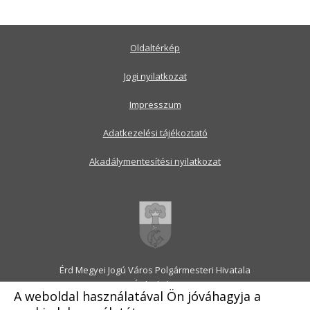
Oldaltérkép
Jogi nyilatkozat
Impresszum
Adatkezelési tájékoztató
Akadálymentesítési nyilatkozat
Érd Megyei Jogú Város Polgármesteri Hivatala
2030 Érd, Alsó utca 1.
A weboldal használatával Ön jóváhagyja a
Levélcím: 2031 Érd, Pf.: 31