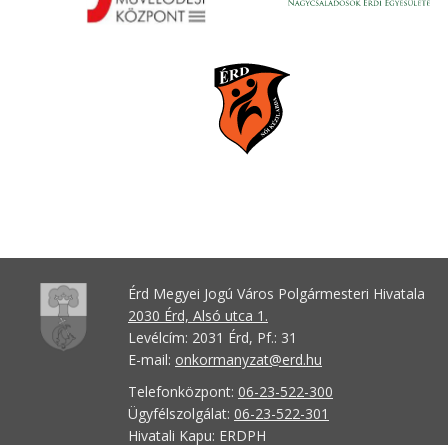
Érd Megyei Jogú Város Polgármesteri Hivatala
2030 Érd, Alsó utca 1.
Levélcím: 2031 Érd, Pf.: 31
E-mail:
onkormanyzat@erd.hu
Telefonközpont:
06-23-522-300
Ügyfélszolgálat:
06-23-522-301
Hivatali Kapu: ERDPH