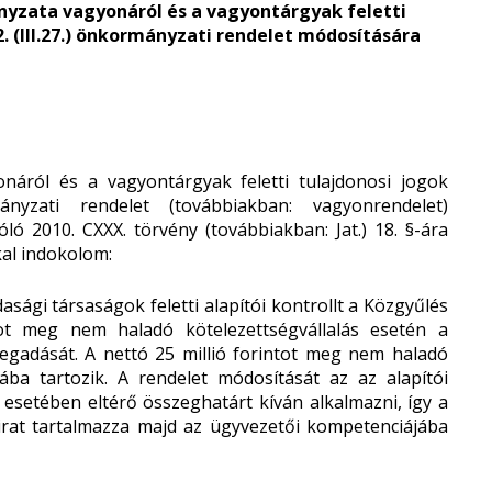
ányzata vagyonáról és a vagyontárgyak
feletti
. (III.27.) önkormányzati rendelet
módosítására
ról és a vagyontárgyak feletti tulajdonosi jogok
ányzati rendelet (továbbiakban: vagyonrendelet)
ó 2010. CXXX. törvény (továbbiakban: Jat.) 18. §-ára
kal indokolom:
sági társaságok feletti alapítói kontrollt a Közgyűlés
tot meg nem haladó kötelezettségvállalás esetén a
egadását. A nettó 25 millió forintot meg nem haladó
ába tartozik. A rendelet módosítását az az alapítói
 esetében eltérő összeghatárt kíván alkalmazni, így a
kirat tartalmazza majd az ügyvezetői kompetenciájába