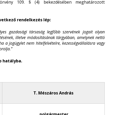
törvény 109. § (4) bekezdésében meghatározott
övetkező rendelkezés lép:
es gazdasági társaság legfőbb szervének jogait olyan
ötésének, illetve módosításának tárgyában, amelynek nettó
a a jogügylet nem hitelfelvételre, kezességvállalásra vagy
rolja.”
p hatályba.
T. Mészáros András
polgármester