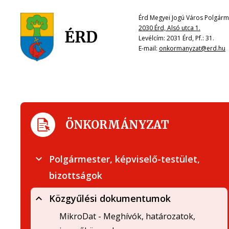
Érd Megyei Jogú Város Polgárme
2030 Érd, Alsó utca 1.
Levélcím: 2031 Érd, Pf.: 31.
E-mail:
onkormanyzat@erd.hu
ÖNKORMÁNYZAT
Polgármester, képviselő-testület,
bizottságok
Közgyűlési dokumentumok
MikroDat - Meghívók, határozatok,