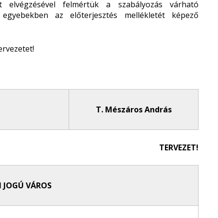
at elvégzésével felmértük a szabályozás várható
 egyebekben az előterjesztés mellékletét képező
ervezetet!
T. Mészáros András
TERVEZET!
I JOGÚ VÁROS