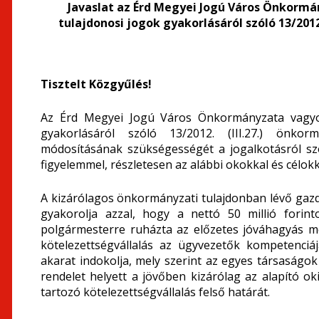
Javaslat az Érd Megyei Jogú Város Önkorm
tulajdonosi jogok gyakorlásáról szóló 13/2012
Tisztelt Közgyűlés!
Az Érd Megyei Jogú Város Önkormányzata vagyoná
gyakorlásáról szóló 13/2012. (III.27.) önkorm
módosításának szükségességét a jogalkotásról szól
figyelemmel, részletesen az alábbi okokkal és célok
A kizárólagos önkormányzati tulajdonban lévő gazda
gyakorolja azzal, hogy a nettó 50 millió forin
polgármesterre ruházta az előzetes jóváhagyás m
kötelezettségvállalás az ügyvezetők kompetenciáj
akarat indokolja, mely szerint az egyes társaságok
rendelet helyett a jövőben kizárólag az alapító o
tartozó kötelezettségvállalás felső határát.