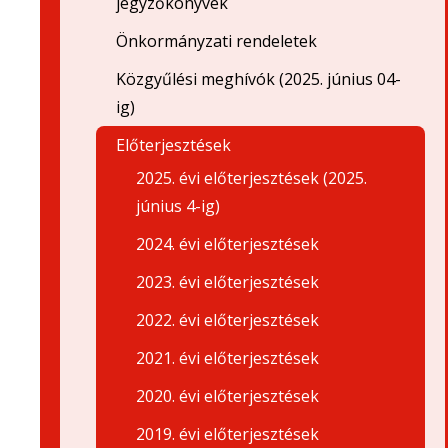
jegyzőkönyvek
Önkormányzati rendeletek
Közgyűlési meghívók (2025. június 04-
ig)
Előterjesztések
2025. évi előterjesztések (2025.
június 4-ig)
2024. évi előterjesztések
2023. évi előterjesztések
2022. évi előterjesztések
2021. évi előterjesztések
2020. évi előterjesztések
2019. évi előterjesztések