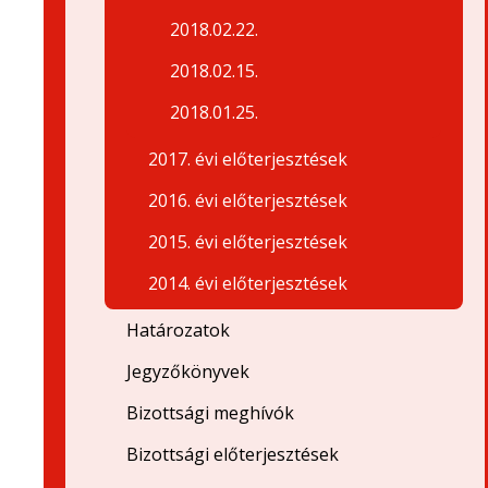
2018.02.22.
2018.02.15.
2018.01.25.
2017. évi előterjesztések
2016. évi előterjesztések
2015. évi előterjesztések
2014. évi előterjesztések
Határozatok
Jegyzőkönyvek
Bizottsági meghívók
Bizottsági előterjesztések