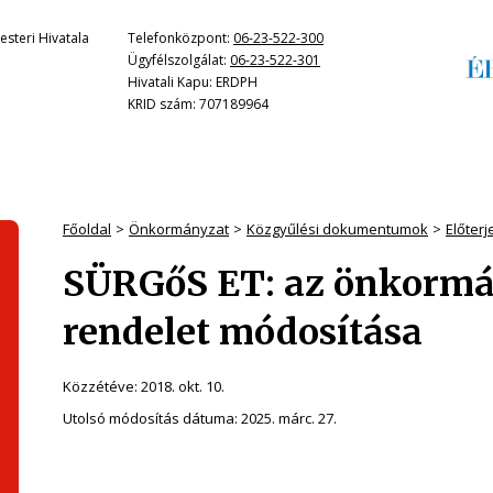
steri Hivatala
Telefonközpont:
06-23-522-300
Ügyfélszolgálat:
06-23-522-301
Hivatali Kapu: ERDPH
KRID szám: 707189964
Főoldal
Önkormányzat
Közgyűlési dokumentumok
Előter
SÜRGőS ET: az önkormá
rendelet módosítása
Közzétéve:
2018. okt. 10.
Utolsó módosítás dátuma:
2025. márc. 27.