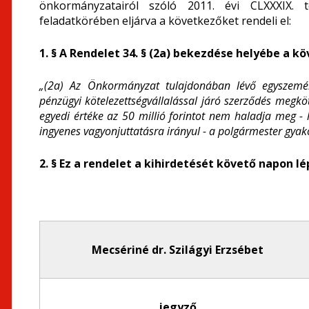
önkormányzatairól szóló 2011. évi CLXXXIX. 
feladatkörében eljárva a következőket rendeli el:
1. § A Rendelet 34. § (2a) bekezdése helyébe a k
„(2a)
Az Önkormányzat tulajdonában lévő egyszemély
pénzügyi kötelezettségvállalással járó szerződés megk
egyedi értéke az 50 millió forintot nem haladja meg - h
ingyenes vagyonjuttatásra irányul - a polgármester gyako
2. § Ez a rendelet a kihirdetését követő napon lé
Mecsériné dr. Szilágyi Erzsébet
jegyző