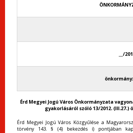
ÖNKORMÁNYZ
__/2018
önkormányz
Érd Megyei Jogú Város Önkormányzata vagyon
gyakorlásáról szóló 13/2012. (III.27.)
ö
Érd Megyei Jogú Város Közgyűlése a Magyarorszá
törvény 143. § (4) bekezdés i) pontjában kap