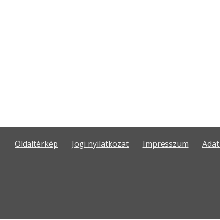
Oldaltérkép
Jogi nyilatkozat
Impresszum
Adat