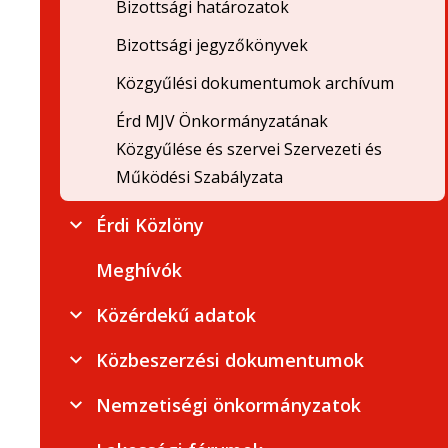
Bizottsági határozatok
Bizottsági jegyzőkönyvek
Közgyűlési dokumentumok archívum
Érd MJV Önkormányzatának
Közgyűlése és szervei Szervezeti és
Működési Szabályzata
Érdi Közlöny
Meghívók
Közérdekű adatok
Közbeszerzési dokumentumok
Nemzetiségi önkormányzatok