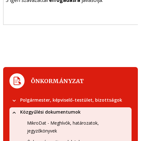
5 igen szavazattal
elfogadásra
javasolja.
ÖNKORMÁNYZAT
Polgármester, képviselő-testület, bizottságok
Közgyűlési dokumentumok
MikroDat - Meghívók, határozatok,
jegyzőkönyvek