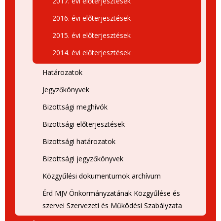
2017. évi előterjesztések
2016. évi előterjesztések
2015. évi előterjesztések
2014. évi előterjesztések
Határozatok
Jegyzőkönyvek
Bizottsági meghívók
Bizottsági előterjesztések
Bizottsági határozatok
Bizottsági jegyzőkönyvek
Közgyűlési dokumentumok archívum
Érd MJV Önkormányzatának Közgyűlése és
szervei Szervezeti és Működési Szabályzata