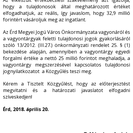
Az elkészült értékbecslési szakvélemény azt igazolja,
hogy a tulajdonosok által meghatározott értéket
elfogadhatjuk, az reális, így javaslom, hogy 32,9 millió
forintért vásároljuk meg az ingatlant.
Az Érd Megyei Jogú Város Önkormányzata vagyonáról és
a vagyontárgyak feletti tulajdonosi jogok gyakorlásáról
szóló 13/2012. (III.27.) önkormányzati rendelet 25. § (1)
bekezdése alapján, amennyiben a vagyontárgy egyedi
forgalmi értéke a nettó 25 millió forintot meghaladja, a
vagyontárgy megszerzésével kapcsolatos tulajdonosi
jognyilatkozatot a Közgyűlés teszi meg.
Kérem a Tisztelt Közgyűlést, hogy az előterjesztést
megvitatni és a határozati javaslatot elfogadni
szíveskedjen!
Érd, 2018. április 20.