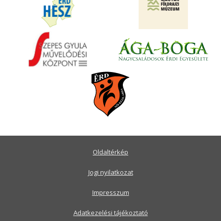
Oldaltérkép
Jogi nyilatkozat
Impresszum
Adatkezelési tájékoztató