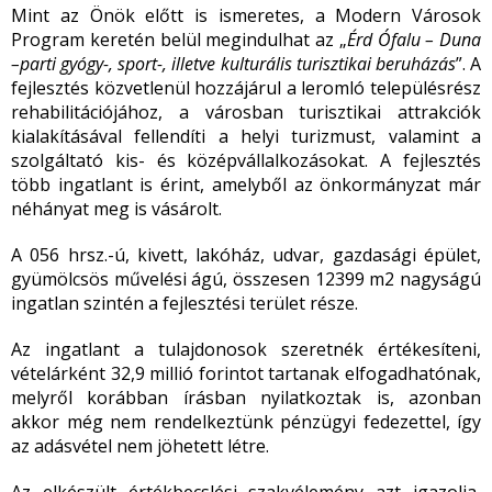
Mint az Önök előtt is ismeretes, a Modern Városok
Program keretén belül megindulhat az „
Érd Ófalu – Duna
–parti gyógy-, sport-, illetve kulturális turisztikai beruházás
”. A
fejlesztés közvetlenül hozzájárul a leromló településrész
rehabilitációjához, a városban turisztikai attrakciók
kialakításával fellendíti a helyi turizmust, valamint a
szolgáltató kis- és középvállalkozásokat. A fejlesztés
több ingatlant is érint, amelyből az önkormányzat már
néhányat meg is vásárolt.
A 056 hrsz.-ú, kivett, lakóház, udvar, gazdasági épület,
gyümölcsös művelési ágú, összesen 12399 m
2
nagyságú
ingatlan szintén a fejlesztési terület része.
Az ingatlant a tulajdonosok szeretnék értékesíteni,
vételárként 32,9 millió forintot tartanak elfogadhatónak,
melyről korábban írásban nyilatkoztak is, azonban
akkor még nem rendelkeztünk pénzügyi fedezettel, így
az adásvétel nem jöhetett létre.