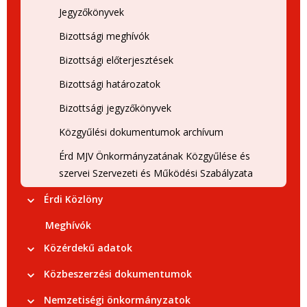
Jegyzőkönyvek
Bizottsági meghívók
Bizottsági előterjesztések
Bizottsági határozatok
Bizottsági jegyzőkönyvek
Közgyűlési dokumentumok archívum
Érd MJV Önkormányzatának Közgyűlése és
szervei Szervezeti és Működési Szabályzata
Érdi Közlöny
Meghívók
Közérdekű adatok
Közbeszerzési dokumentumok
Nemzetiségi önkormányzatok