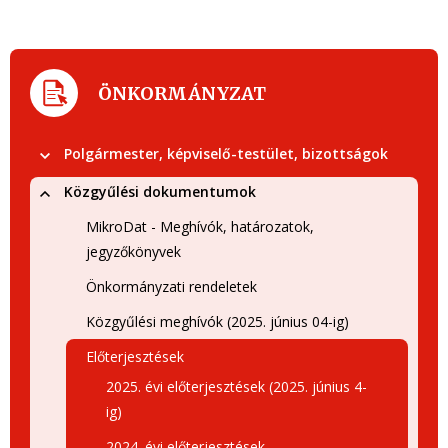
ÖNKORMÁNYZAT
Polgármester, képviselő-testület, bizottságok
Közgyűlési dokumentumok
MikroDat - Meghívók, határozatok,
jegyzőkönyvek
Önkormányzati rendeletek
Közgyűlési meghívók (2025. június 04-ig)
Előterjesztések
2025. évi előterjesztések (2025. június 4-
ig)
2024. évi előterjesztések