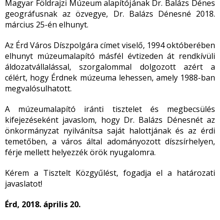
Magyar Földrajzi Múzeum alapítójának Dr. Balázs Dénes
geográfusnak az özvegye, Dr. Balázs Dénesné 2018.
március 25-én elhunyt.
Az Érd Város Díszpolgára címet viselő, 1994 októberében
elhunyt múzeumalapító másfél évtizeden át rendkívüli
áldozatvállalással, szorgalommal dolgozott azért a
célért, hogy Érdnek múzeuma lehessen, amely 1988-ban
megvalósulhatott.
A múzeumalapító iránti tisztelet és megbecsülés
kifejezéseként javaslom, hogy Dr. Balázs Dénesnét az
önkormányzat nyilvánítsa saját halottjának és az érdi
temetőben, a város által adományozott díszsírhelyen,
férje mellett helyezzék örök nyugalomra.
Kérem a Tisztelt Közgyűlést, fogadja el a határozati
javaslatot!
Érd, 2018. április 20.