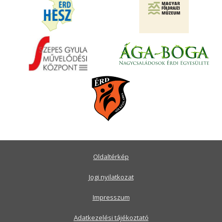
Oldaltérkép
Jogi nyilatkozat
Impresszum
Adatkezelési tájékoztató