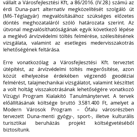
vállalt a Városfejlesztési Kft, a 86/2016. (IV.28.) számú az
érdi Duna-part alternatív megközelítését szolgáló út
(M6-Téglagyár) megvalósításához szükséges előzetes
döntés meghozataláról szóló határozata szerint. Az
útvonal megvalósíthatóságának egyik következő lépése
a meglévő árvízvédelmi töltés felmérése, szélesítésének
vizsgálata, valamint az esetleges medervisszakotrás
lehetőségének feltárása.
Erre vonatkozólag a Városfejlesztési Kft. terveztet
útépítést, az árvízvédelmi töltés megerősítése, azon
közút elhelyezése érdekében végzendő geodéziai
felmérést, talajmechanikai vizsgálatot, valamint készíttet
a volt holtág visszakotrásának lehetőségére vonatkozó
Vízügyi Program Kialakító Tanulmánytervet. A tervek
előállításának költsége bruttó 3.581.400 Ft, amelyet a
Modern Városok Program – Ófalu városrészben
tervezett Duna-menti gyógy-, sport-, illetve kulturális
turisztikai beruházás projekt költségvetéséből
biztosítunk.