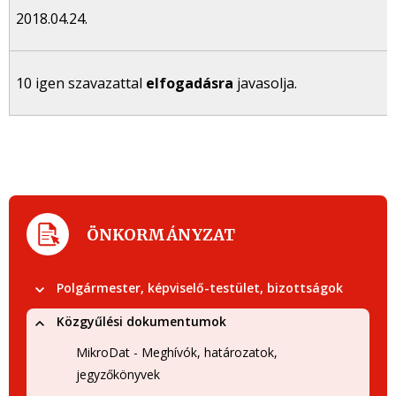
2018.04.24.
10 igen szavazattal
elfogadásra
javasolja.
ÖNKORMÁNYZAT
Polgármester, képviselő-testület, bizottságok
Közgyűlési dokumentumok
MikroDat - Meghívók, határozatok,
jegyzőkönyvek