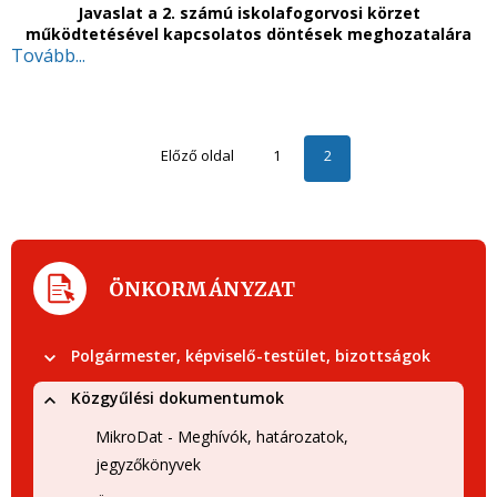
Javaslat a 2. számú iskolafogorvosi körzet
működtetésével kapcsolatos döntések meghozatalára
Tovább...
Előző oldal
1
2
ÖNKORMÁNYZAT
Polgármester, képviselő-testület, bizottságok
Közgyűlési dokumentumok
MikroDat - Meghívók, határozatok,
jegyzőkönyvek