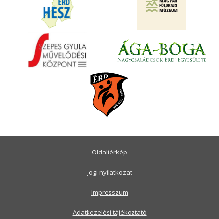
Oldaltérkép
Jogi nyilatkozat
Impresszum
Adatkezelési tájékoztató