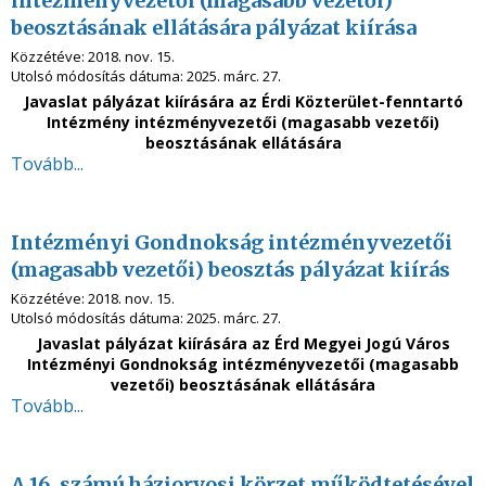
intézményvezetői (magasabb vezetői)
beosztásának ellátására pályázat kiírása
Közzétéve:
2018. nov. 15.
Utolsó módosítás dátuma:
2025. márc. 27.
Javaslat pályázat kiírására az Érdi Közterület-fenntartó
Intézmény intézményvezetői (magasabb vezetői)
beosztásának ellátására
Tovább...
Intézményi Gondnokság intézményvezetői
(magasabb vezetői) beosztás pályázat kiírás
Közzétéve:
2018. nov. 15.
Utolsó módosítás dátuma:
2025. márc. 27.
Javaslat pályázat kiírására az Érd Megyei Jogú Város
Intézményi Gondnokság intézményvezetői (magasabb
vezetői) beosztásának ellátására
Tovább...
A 16. számú háziorvosi körzet működtetésével