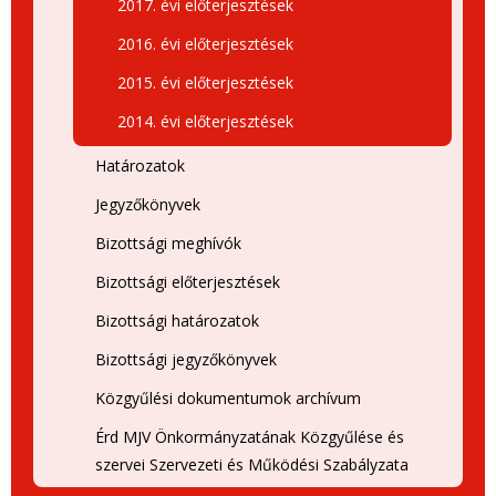
2017. évi előterjesztések
2016. évi előterjesztések
2015. évi előterjesztések
2014. évi előterjesztések
Határozatok
Jegyzőkönyvek
Bizottsági meghívók
Bizottsági előterjesztések
Bizottsági határozatok
Bizottsági jegyzőkönyvek
Közgyűlési dokumentumok archívum
Érd MJV Önkormányzatának Közgyűlése és
szervei Szervezeti és Működési Szabályzata