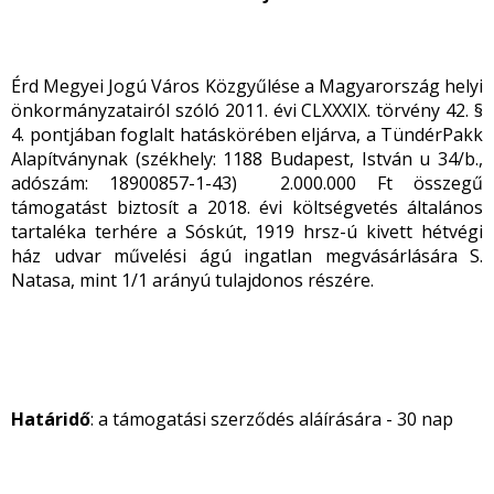
Érd Megyei Jogú Város Közgyűlése a Magyarország helyi
önkormányzatairól szóló 2011. évi CLXXXIX. törvény 42. §
4. pontjában foglalt hatáskörében eljárva, a TündérPakk
Alapítványnak (székhely: 1188 Budapest, István u 34/b.,
adószám: 18900857-1-43) 2.000.000 Ft összegű
támogatást biztosít a 2018. évi költségvetés általános
tartaléka terhére a Sóskút, 1919 hrsz-ú kivett hétvégi
ház udvar művelési ágú ingatlan megvásárlására S.
Natasa, mint 1/1 arányú tulajdonos részére.
Határidő
: a támogatási szerződés aláírására - 30 nap