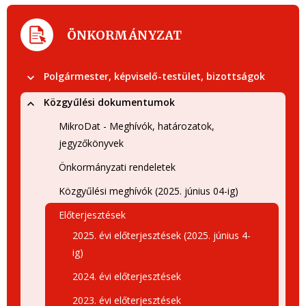
ÖNKORMÁNYZAT
Polgármester, képviselő-testület, bizottságok
Közgyűlési dokumentumok
MikroDat - Meghívók, határozatok,
jegyzőkönyvek
Önkormányzati rendeletek
Közgyűlési meghívók (2025. június 04-ig)
Előterjesztések
2025. évi előterjesztések (2025. június 4-
ig)
2024. évi előterjesztések
2023. évi előterjesztések