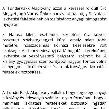
A TündérPakk Alapítvány azzal a kéréssel fordult Érd
Megyei Jogú Város Önkormányzatához, hogy S. Natasa
lakhatási feltételeinek biztosításához anyagi támogatást
nyújtson.
S. Natasa kilenc esztendős, születése óta súlyos,
összetett szívbetegséggel küzd, amely miatt több
műtétre, hosszadalmas kórházi kezelésekre volt
szüksége. A kislány édesanyja a támogatási kérelmében
lakhatásukat veszélyeztető helyzetről számolt be. A
kislány gyógyulása szempontjából nagyon fontos volna
a nyugodt körülmények és a biztonságos lakhatási
feltételek biztosítása.
A TündérPakk Alapítvány vállalta, hogy segítséget nyújt
a kislány és édesanyja számára olyan formában, hogy a
minimális lakhatási feltételeket biztosító ingatlan
felkutatását követően forrást gyűjt az ingatlan