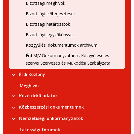
Bizottsági meghívók
Bizottsági előterjesztések
Bizottsági határozatok
Bizottsági jegyzőkönyvek
Közgyűlési dokumentumok archívum
Érd MJV Önkormányzatának Közgyűlése és
szervei Szervezeti és Működési Szabályzata
Érdi Közlöny
Meghívók
Közérdekű adatok
Közbeszerzési dokumentumok
Nemzetiségi önkormányzatok
Lakossági fórumok