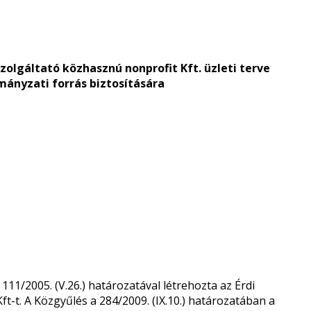
 Szolgáltató közhasznú nonprofit Kft. üzleti terve
mányzati forrás biztosítására
1/2005. (V.26.) határozatával létrehozta az Érdi
t-t. A Közgyűlés a 284/2009. (IX.10.) határozatában a