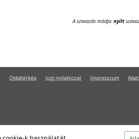
A szavazás módja:
nyílt
szava
Oldaltérkép
Jogi nyilatkozat
Impresszum
Adat
 cookie-k használatát.
Ada