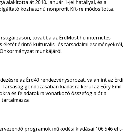
 alakította át 2010. január 1-jei hatállyal, és a
zolgáltató közhasznú nonprofit Kft-re módosította.
sorsugárzáson, továbbá az ÉrdMost.hu internetes
 életét érintő kulturális- és társadalmi eseményekről,
az Önkormányzat munkájáról.
ezésre az Érd40 rendezvénysorozat, valamint az Érdi
 a Társaság gondozásában kiadásra kerül az Eőry Emil
okra és feladatokra vonatkozó összefoglalót a
v tartalmazza.
gszervezendő programok működési kiadásai 106.546 eFt-