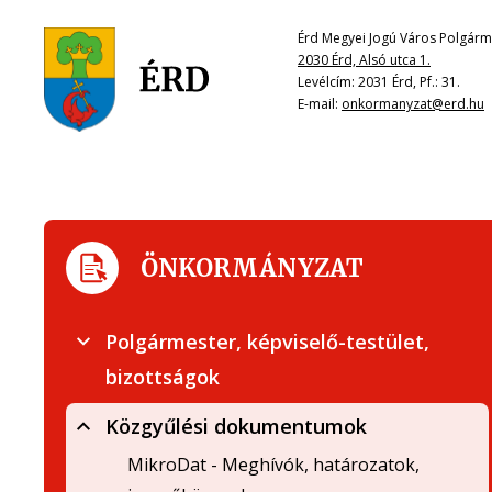
Érd Megyei Jogú Város Polgárme
2030 Érd, Alsó utca 1.
Levélcím: 2031 Érd, Pf.: 31.
E-mail:
onkormanyzat@erd.hu
ÖNKORMÁNYZAT
Polgármester, képviselő-testület,
bizottságok
Közgyűlési dokumentumok
MikroDat - Meghívók, határozatok,