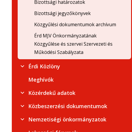
Bizottsági határozatok
Bizottsági jegyzőkönyvek
Közgyűlési dokumentumok archívum
Érd MJV Önkormányzatának
Közgyűlése és szervei Szervezeti és
Működési Szabályzata
Érdi Közlöny
Meghívók
Közérdekű adatok
Közbeszerzési dokumentumok
Nemzetiségi önkormányzatok