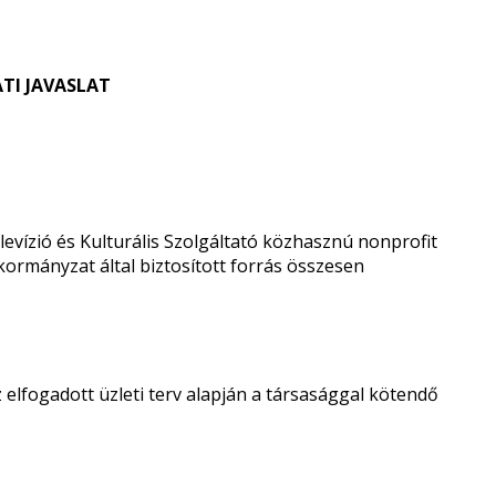
TI JAVASLAT
evízió és Kulturális Szolgáltató közhasznú nonprofit
nkormányzat által biztosított forrás összesen
elfogadott üzleti terv alapján a társasággal kötendő