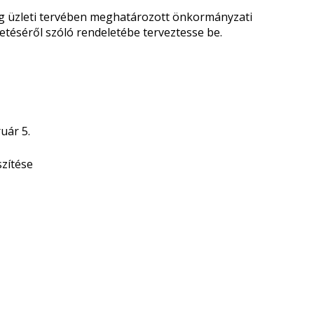
ság üzleti tervében meghatározott önkormányzati
etéséről szóló rendeletébe terveztesse be.
uár 5.
ítése