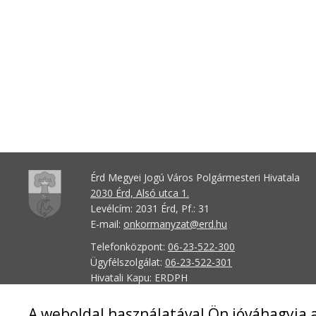
Érd Megyei Jogú Város Polgármesteri Hivatala
2030 Érd, Alsó utca 1.
Levélcím: 2031 Érd, Pf.: 31
E-mail:
onkormanyzat@erd.hu
Telefonközpont:
06-23-522-300
Ügyfélszolgálat:
06-23-522-301
Hivatali Kapu: ERDPH
KRID szám: 707189964
A weboldal használatával Ön jóváhagyja a