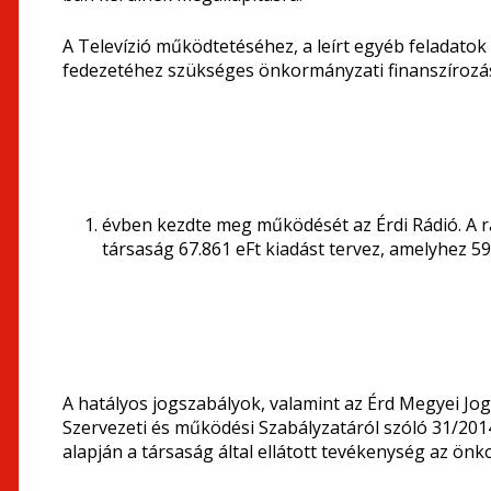
A Televízió működtetéséhez, a leírt egyéb feladatok 
fedezetéhez szükséges önkormányzati finanszírozás
évben kezdte meg működését az Érdi Rádió. A r
társaság 67.861 eFt kiadást tervez, amelyhez 5
A hatályos jogszabályok, valamint az Érd Megyei J
Szervezeti és működési Szabályzatáról szóló 31/2014
alapján a társaság által ellátott tevékenység az önk