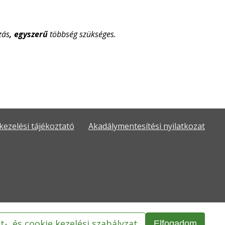
zás
, egyszerű
többség szükséges.
kezelési tájékoztató
Akadálymentesítési nyilatkozat
t-, és cookie kezelési szabályzat
Elfogadom