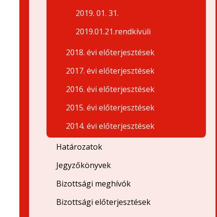
2019. 01. 31.
2019.01.21.rendkívüli
2018. évi előterjesztések
2017. évi előterjesztések
2016. évi előterjesztések
2015. évi előterjesztések
2014. évi előterjesztések
Határozatok
Jegyzőkönyvek
Bizottsági meghívók
Bizottsági előterjesztések