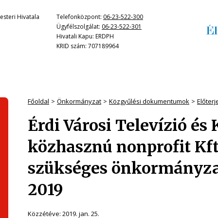
steri Hivatala
Telefonközpont:
06-23-522-300
Ügyfélszolgálat:
06-23-522-301
Hivatali Kapu: ERDPH
KRID szám: 707189964
Főoldal
Önkormányzat
Közgyűlési dokumentumok
Előter
Érdi Városi Televízió és 
közhasznú nonprofit Kft.
szükséges önkormányzati
2019
Közzétéve:
2019. jan. 25.