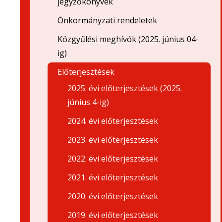
jegyzőkönyvek
Önkormányzati rendeletek
Közgyűlési meghívók (2025. június 04-
ig)
Előterjesztések
2025. évi előterjesztések (2025.
június 4-ig)
2024. évi előterjesztések
2023. évi előterjesztések
2022. évi előterjesztések
2021. évi előterjesztések
2020. évi előterjesztések
2019. évi előterjesztések