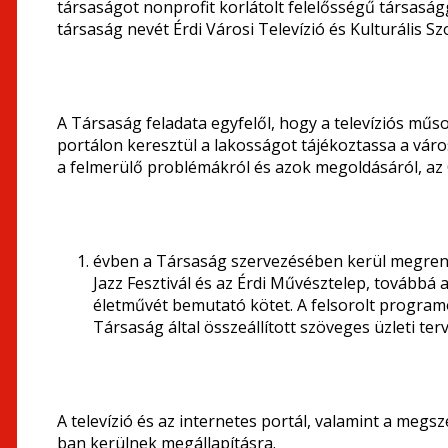
társaságot nonprofit korlátolt felelősségű társasággá
társaság nevét Érdi Városi Televízió és Kulturális S
A Társaság feladata egyfelől, hogy a televíziós mű
portálon keresztül a lakosságot tájékoztassa a város
a felmerülő problémákról és azok megoldásáról, 
évben a Társaság szervezésében kerül megrend
Jazz Fesztivál és az Érdi Művésztelep, továbbá
életművét bemutató kötet. A felsorolt program
Társaság által összeállított szöveges üzleti ter
A televízió és az internetes portál, valamint a me
ban kerülnek megállapításra.