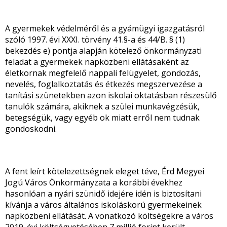
A gyermekek védelméről és a gyámügyi igazgatásról
szóló 1997. évi XXXI. törvény 41.§-a és 44/B. § (1)
bekezdés e) pontja alapján kötelező önkormányzati
feladat a gyermekek napközbeni ellátásaként az
életkornak megfelelő nappali felügyelet, gondozás,
nevelés, foglalkoztatás és étkezés megszervezése a
tanítási szünetekben azon iskolai oktatásban részesülő
tanulók számára, akiknek a szülei munkavégzésük,
betegségük, vagy egyéb ok miatt erről nem tudnak
gondoskodni.
A fent leírt kötelezettségnek eleget téve, Érd Megyei
Jogú Város Önkormányzata a korábbi évekhez
hasonlóan a nyári szünidő idejére idén is biztosítani
kívánja a város általános iskoláskorú gyermekeinek
napközbeni ellátását. A vonatkozó költségekre a város