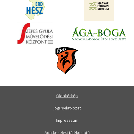
Oldaltérkép
Jogi nyilatkozat
Impresszum
Adatkezelési tájékoztató