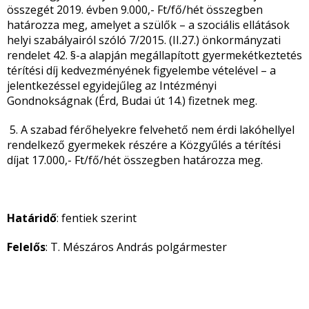
összegét 2019. évben 9.000,- Ft/fő/hét összegben
határozza meg, amelyet a szülők – a szociális ellátások
helyi szabályairól szóló 7/2015. (II.27.) önkormányzati
rendelet 42. §-a alapján megállapított gyermekétkeztetés
térítési díj kedvezményének figyelembe vételével – a
jelentkezéssel egyidejűleg az Intézményi
Gondnokságnak (Érd, Budai út 14.) fizetnek meg.
5. A szabad férőhelyekre felvehető nem érdi lakóhellyel
rendelkező gyermekek részére a Közgyűlés a térítési
díjat 17.000,- Ft/fő/hét összegben határozza meg.
Határidő
: fentiek szerint
Felelős
: T. Mészáros András polgármester