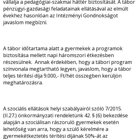
vállalja a pedagógiai-szakmai háttér biztosítását. A tábor
pénzügyi-gazdasági feladatainak ellátásával az elmúlt
évekhez hasonlóan az Intézményi Gondnokságot
javaslom megbízni.
A tábor időtartama alatt a gyermekek a programok
biztosítása mellett napi háromszori étkezésben
részesülnek. Annak érdekében, hogy a tábori program
színvonala megtartható legyen, javaslom, hogy a tábor
teljes térítési díja 9.000,- Ft/hét összegben kerüljön
meghatározásra.
A szociális ellátások helyi szabályairól szóló 7/2015.
(II.27.) önkormányzati rendeletünk 42. § (6) bekezdése
alapján a szociálisan rászoruló gyermekek esetén
lehetőség van arra, hogy a szülő kérelmére a
gyermekétkeztetés térítési díjának 50%-át az