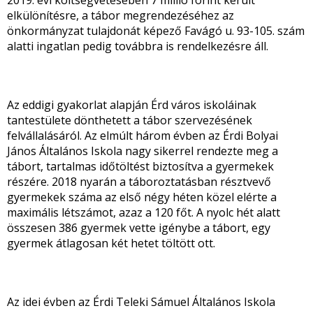
2019. évi költségvetésében 7 millió forint került
elkülönítésre, a tábor megrendezéséhez az
önkormányzat tulajdonát képező Favágó u. 93-105. szám
alatti ingatlan pedig továbbra is rendelkezésre áll.
Az eddigi gyakorlat alapján Érd város iskoláinak
tantestülete dönthetett a tábor szervezésének
felvállalásáról. Az elmúlt három évben az Érdi Bolyai
János Általános Iskola nagy sikerrel rendezte meg a
tábort, tartalmas időtöltést biztosítva a gyermekek
részére. 2018 nyarán a táboroztatásban résztvevő
gyermekek száma az első négy héten közel elérte a
maximális létszámot, azaz a 120 főt. A nyolc hét alatt
összesen 386 gyermek vette igénybe a tábort, egy
gyermek átlagosan két hetet töltött ott.
Az idei évben az Érdi Teleki Sámuel Általános Iskola