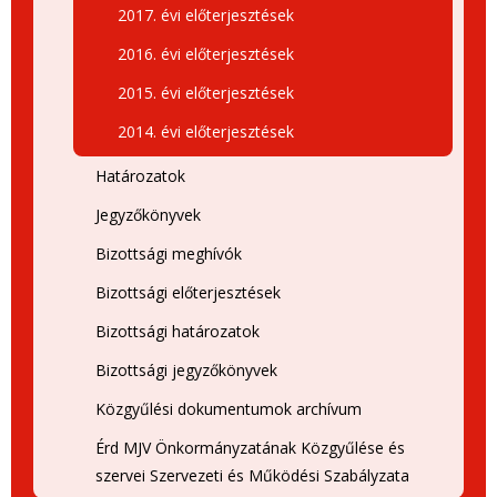
2017. évi előterjesztések
2016. évi előterjesztések
2015. évi előterjesztések
2014. évi előterjesztések
Határozatok
Jegyzőkönyvek
Bizottsági meghívók
Bizottsági előterjesztések
Bizottsági határozatok
Bizottsági jegyzőkönyvek
Közgyűlési dokumentumok archívum
Érd MJV Önkormányzatának Közgyűlése és
szervei Szervezeti és Működési Szabályzata