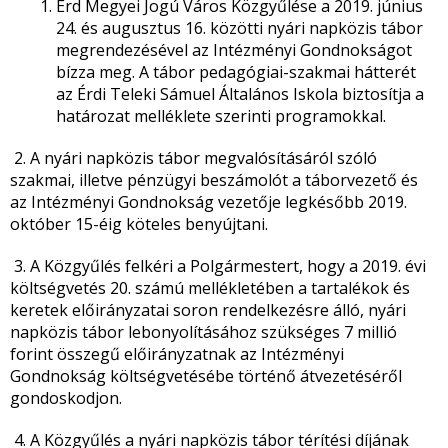
Érd Megyei Jogú Város Közgyűlése a 2019. június
24. és augusztus 16. közötti nyári napközis tábor
megrendezésével az Intézményi Gondnokságot
bízza meg. A tábor pedagógiai-szakmai hátterét
az Érdi Teleki Sámuel Általános Iskola biztosítja a
határozat melléklete szerinti programokkal.
2. A nyári napközis tábor megvalósításáról szóló
szakmai, illetve pénzügyi beszámolót a táborvezető és
az Intézményi Gondnokság vezetője legkésőbb 2019.
október 15-éig köteles benyújtani.
3. A Közgyűlés felkéri a Polgármestert, hogy a 2019. évi
költségvetés 20. számú mellékletében a tartalékok és
keretek előirányzatai soron rendelkezésre álló, nyári
napközis tábor lebonyolításához szükséges 7 millió
forint összegű előirányzatnak az Intézményi
Gondnokság költségvetésébe történő átvezetéséről
gondoskodjon.
4. A Közgyűlés a nyári napközis tábor térítési díjának