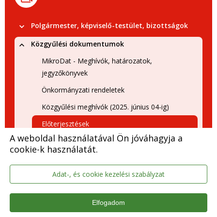
Polgármester, képviselő-testület, bizottságok
Közgyűlési dokumentumok
MikroDat - Meghívók, határozatok,
jegyzőkönyvek
Önkormányzati rendeletek
Közgyűlési meghívók (2025. június 04-ig)
Előterjesztések
A weboldal használatával Ön jóváhagyja a
2025. évi előterjesztések (2025. június 4-
cookie-k használatát.
ig)
2024. évi előterjesztések
Adat-, és cookie kezelési szabályzat
2023. évi előterjesztések
2022. évi előterjesztések
Elfogadom