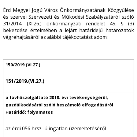
Érd Megyei Jogú Város Önkormányzatának Közgyűlése
és szervei Szervezeti és Működési Szabályzatáról szóló
31/2014. (XI.26.) önkormányzati rendelet 45. § (3)
bekezdése értelmében a lejárt határidejű határozatok
végrehajtásáról az alábbi tájékoztatást adom:
151/2019.(VI.27.)
az érdi 056 hrsz.-ú ingatlan üzemeltetéséről