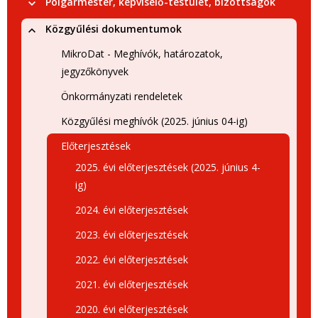
Polgármester, képviselő-testület, bizottságok
Közgyűlési dokumentumok
MikroDat - Meghívók, határozatok,
jegyzőkönyvek
Önkormányzati rendeletek
Közgyűlési meghívók (2025. június 04-ig)
Előterjesztések
2025. évi előterjesztések (2025. június 4-
ig)
2024. évi előterjesztések
2023. évi előterjesztések
2022. évi előterjesztések
2021. évi előterjesztések
2020. évi előterjesztések