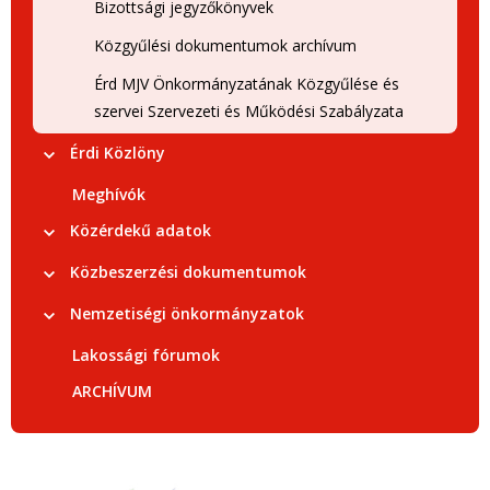
Bizottsági jegyzőkönyvek
Közgyűlési dokumentumok archívum
Érd MJV Önkormányzatának Közgyűlése és
szervei Szervezeti és Működési Szabályzata
Érdi Közlöny
Meghívók
Közérdekű adatok
Közbeszerzési dokumentumok
Nemzetiségi önkormányzatok
Lakossági fórumok
ARCHÍVUM