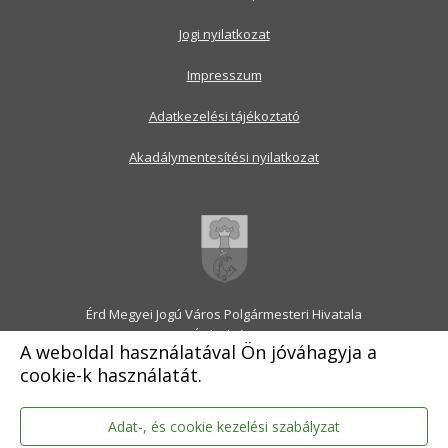
Jogi nyilatkozat
Impresszum
Adatkezelési tájékoztató
Akadálymentesítési nyilatkozat
Érd Megyei Jogú Város Polgármesteri Hivatala
2030 Érd, Alsó utca 1.
A weboldal használatával Ön jóváhagyja a
Levélcím: 2031 Érd, Pf.: 31
cookie-k használatát.
E-mail:
onkormanyzat@erd.hu
Telefonközpont:
06-23-522-300
Ügyfélszolgálat:
06-23-522-301
Adat-, és cookie kezelési szabályzat
Hivatali Kapu: ERDPH