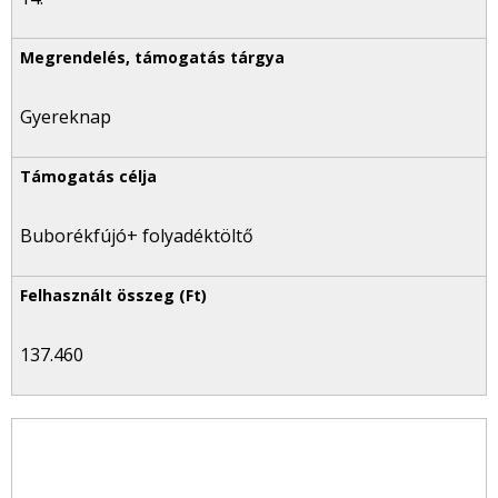
Gyereknap
Buborékfújó+ folyadéktöltő
137.460