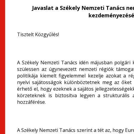
Javaslat a Székely Nemzeti Tanács nem
kezdeményezésé
Tisztelt Közgyűlés!
A Székely Nemzeti Tanács idén májusban polgári k
szülessen az úgynevezett nemzeti régiók támogat
politikája kiemelt figyelemmel kezelje azokat a rég
nyelvi sajátosságok különböztetnek meg az őket 
érhető el, hogy ezeknek a sajátos jellegzetességek
körzeteknek is biztosítva legyen a strukturáli
hozzáférése.
A Székely Nemzeti Tanács szerint a tét az, hogy E