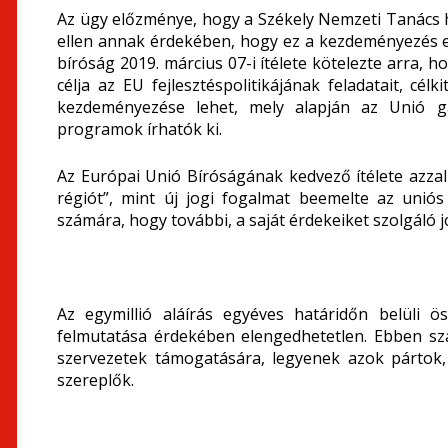
Az ügy előzménye, hogy a Székely Nemzeti Tanács h
ellen annak érdekében, hogy ez a kezdeményezés e
bíróság 2019. március 07-i ítélete kötelezte arra, h
célja az EU fejlesztéspolitikájának feladatait, c
kezdeményezése lehet, mely alapján az Unió gaz
programok írhatók ki.
Az Európai Unió Bíróságának kedvező ítélete azzal
régiót”, mint új jogi fogalmat beemelte az uniós
számára, hogy további, a saját érdekeiket szolgáló 
Az egymillió aláírás egyéves határidőn belüli ö
felmutatása érdekében elengedhetetlen. Ebben sz
szervezetek támogatására, legyenek azok pártok, 
szereplők.