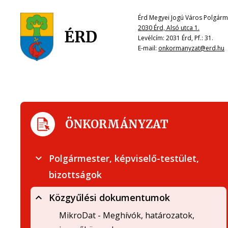
Érd Megyei Jogú Város Polgárme
2030 Érd, Alsó utca 1.
Levélcím: 2031 Érd, Pf.: 31.
E-mail:
onkormanyzat@erd.hu
ÖNKORMÁNYZAT
Polgármester, képviselő-testület,
bizottságok
Közgyűlési dokumentumok
MikroDat - Meghívók, határozatok,