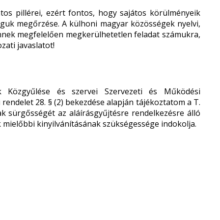
os pillérei, ezért fontos, hogy sajátos körülményeik
ságuk megőrzése. A külhoni magyar közösségek nyelvi,
a ennek megfelelően megkerülhetetlen feladat számukra,
zati javaslatot!
Közgyűlése és szervei Szervezeti és Működési
 rendelet 28. § (2) bekezdése alapján tájékoztatom a T.
k sürgősségét az aláírásgyűjtésre rendelkezésre álló
k mielőbbi kinyilvánításának szükségessége indokolja.