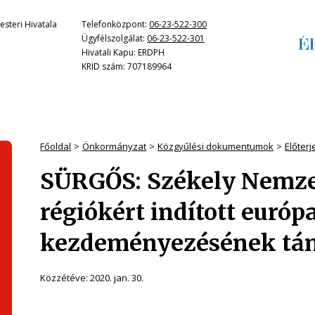
steri Hivatala
Telefonközpont:
06-23-522-300
Ügyfélszolgálat:
06-23-522-301
Hivatali Kapu: ERDPH
KRID szám: 707189964
Főoldal
Önkormányzat
Közgyűlési dokumentumok
Előter
SÜRGŐS: Székely Nemze
régiókért indított európa
kezdeményezésének tá
Közzétéve:
2020. jan. 30.