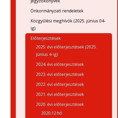
jegyzőkönyvek
Önkormányzati rendeletek
Közgyűlési meghívók (2025. június 04-
ig)
Előterjesztések
2025. évi előterjesztések (2025.
június 4-ig)
2024. évi előterjesztések
2023. évi előterjesztések
2022. évi előterjesztések
2021. évi előterjesztések
2020. évi előterjesztések
2020.12.hó