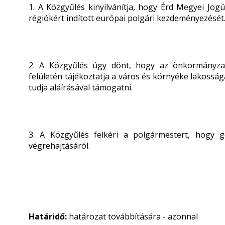
1. A Közgyűlés kinyilvánítja, hogy Érd Megyei Jo
régiókért indított európai polgári kezdeményezését
2. A Közgyűlés úgy dönt, hogy az önkormányzat
felületén tájékoztatja a város és környéke lakossá
tudja aláírásával támogatni.
3. A Közgyűlés felkéri a polgármestert, hogy g
végrehajtásáról.
Határidő:
határozat továbbítására - azonnal