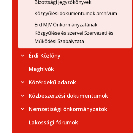
Bizottsági jegyzőkönyvek
Közgyűlési dokumentumok archívum
Érd MJV Önkormányzatának
Közgyűlése és szervei Szervezeti és
Működési Szabályzata
Érdi Közlöny
Meghívók
Közérdekű adatok
Közbeszerzési dokumentumok
Nemzetiségi önkormányzatok
Lakossági fórumok