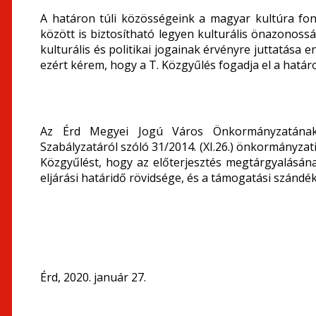
A határon túli közösségeink a magyar kultúra font
között is biztosítható legyen kulturális önazonos
kulturális és politikai jogainak érvényre juttatás
ezért kérem, hogy a T. Közgyűlés fogadja el a határo
Az Érd Megyei Jogú Város Önkormányzatának 
Szabályzatáról szóló 31/2014. (XI.26.) önkormányzati
Közgyűlést, hogy az előterjesztés megtárgyalásána
eljárási határidő rövidsége, és a támogatási szándé
Érd, 2020. január 27.