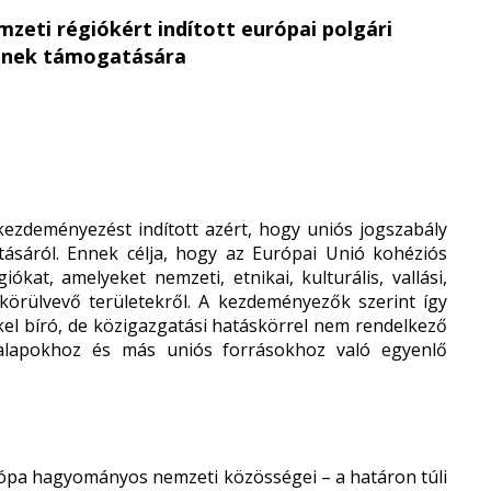
zeti régiókért indított európai polgári
nek támogatására
ezdeményezést indított azért, hogy uniós jogszabály
ásáról. Ennek célja, hogy az Európai Unió kohéziós
iókat, amelyeket nemzeti, etnikai, kulturális, vallási,
körülvevő területekről. A kezdeményezők szerint így
kel bíró, de közigazgatási hatáskörrel nem rendelkező
s alapokhoz és más uniós forrásokhoz való egyenlő
urópa hagyományos nemzeti közösségei – a határon túli