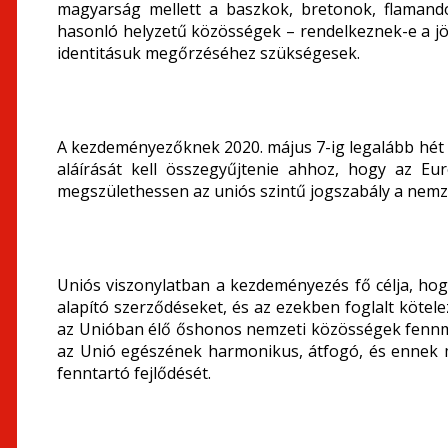
magyarság mellett a baszkok, bretonok, flamand
hasonló helyzetű közösségek – rendelkeznek-e a jö
identitásuk megőrzéséhez szükségesek.
A kezdeményezőknek 2020. május 7-ig legalább hét 
aláírását kell összegyűjtenie ahhoz, hogy az Eu
megszülethessen az uniós szintű jogszabály a nemze
Uniós viszonylatban a kezdeményezés fő célja, ho
alapító szerződéseket, és az ezekben foglalt kötel
az Unióban élő őshonos nemzeti közösségek fennm
az Unió egészének harmonikus, átfogó, és ennek me
fenntartó fejlődését.