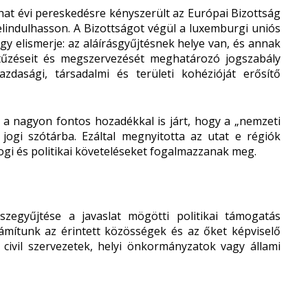
at évi pereskedésre kényszerült az Európai Bizottság
lindulhasson. A Bizottságot végül a luxemburgi uniós
ogy elismerje: az aláírásgyűjtésnek helye van, és annak
élkitűzéseit és megszervezését meghatározó jogszabály
dasági, társadalmi és területi kohézióját erősítő
 a nagyon fontos hozadékkal is járt, hogy a „nemzeti
 jogi szótárba. Ezáltal megnyitotta az utat e régiók
jogi és politikai követeléseket fogalmazzanak meg.
sszegyűjtése a javaslat mögötti politikai támogatás
ámítunk az érintett közösségek és az őket képviselő
civil szervezetek, helyi önkormányzatok vagy állami