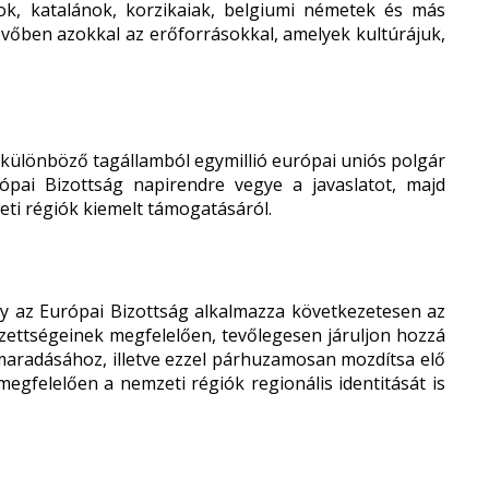
ok, katalánok, korzikaiak, belgiumi németek és más
vőben azokkal az erőforrásokkal, amelyek kultúrájuk,
különböző tagállamból egymillió európai uniós polgár
rópai Bizottság napirendre vegye a javaslatot, majd
ti régiók kiemelt támogatásáról.
gy az Európai Bizottság alkalmazza következetesen az
ezettségeinek megfelelően, tevőlegesen járuljon hozzá
aradásához, illetve ezzel párhuzamosan mozdítsa elő
gfelelően a nemzeti régiók regionális identitását is