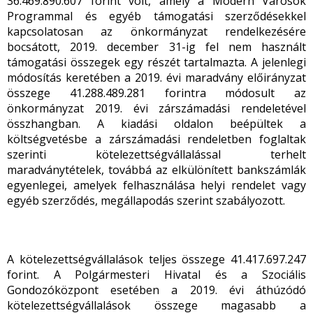
36.469.890.607 forint volt, amely a Modern Városok
Programmal és egyéb támogatási szerződésekkel
kapcsolatosan az önkormányzat rendelkezésére
bocsátott, 2019. december 31-ig fel nem használt
támogatási összegek egy részét tartalmazta. A jelenlegi
módosítás keretében a 2019. évi maradvány előirányzat
összege 41.288.489.281 forintra módosult az
önkormányzat 2019. évi zárszámadási rendeletével
összhangban. A kiadási oldalon beépültek a
költségvetésbe a zárszámadási rendeletben foglaltak
szerinti kötelezettségvállalással terhelt
maradványtételek, továbbá az elkülönített bankszámlák
egyenlegei, amelyek felhasználása helyi rendelet vagy
egyéb szerződés, megállapodás szerint szabályozott.
A kötelezettségvállalások teljes összege 41.417.697.247
forint. A Polgármesteri Hivatal és a Szociális
Gondozóközpont esetében a 2019. évi áthúzódó
kötelezettségvállalások összege magasabb a