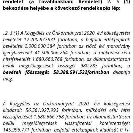
rendelet (a továbbiakban: Rendelet) 2. § (1)
bekezdése helyébe a következő rendelkezés lép:
„2. § (1) A Közgyűlés az Önkormányzat 2020. évi költségvetési
bevételét 12.200.877831 forintban, a belföldi értékpapírok
bevételeit 2.000.000.384 forintban az előző évi maradvány
igénybevételét 41.506.066.264 forintban, a működési célú
hitelfelvételét 1.680.666.768 forintban, az államháztartáson
belüli megelőlegezések összegét 980.285 forintban, a
bevételi főösszegét 58.388.591.532
forintban
állapítja
meg.
A Közgyűlés az Önkormányzat 2020. évi költségvetési
kiadásait 56.561.927.993 forintban, működési célú hitel
visszafizetését 1.680.666.768 forintban, az államháztartáson
belüli megelőlegezések visszafizetési kötelezettségét
145.996.771 forintban, belföldi értékpapírok kiadását 0 Ft-