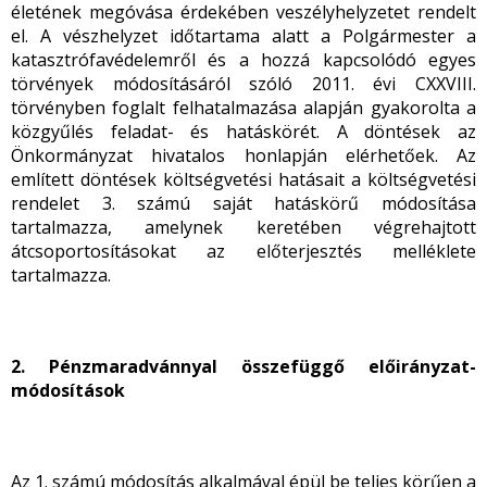
életének megóvása érdekében veszélyhelyzetet rendelt
el. A vészhelyzet időtartama alatt a Polgármester a
katasztrófavédelemről és a hozzá kapcsolódó egyes
törvények módosításáról szóló 2011. évi CXXVIII.
törvényben foglalt felhatalmazása alapján gyakorolta a
közgyűlés feladat- és hatáskörét. A döntések az
Önkormányzat hivatalos honlapján elérhetőek. Az
említett döntések költségvetési hatásait a költségvetési
rendelet 3. számú saját hatáskörű módosítása
tartalmazza, amelynek keretében végrehajtott
átcsoportosításokat az előterjesztés melléklete
tartalmazza.
2. Pénzmaradvánnyal összefüggő előirányzat-
módosítások
Az 1. számú módosítás alkalmával épül be teljes körűen a