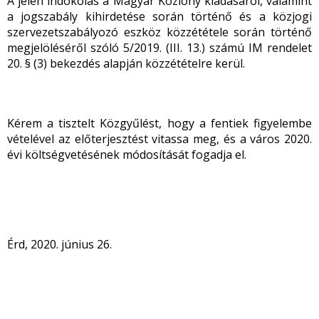
A jelen indokolás a Magyar Közlöny kiadásáról, valamint
a jogszabály kihirdetése során történő és a közjogi
szervezetszabályozó eszköz közzététele során történő
megjelöléséről szóló 5/2019. (III. 13.) számú IM rendelet
20. § (3) bekezdés alapján közzétételre kerül.
Kérem a tisztelt Közgyűlést, hogy a fentiek figyelembe
vételével az előterjesztést vitassa meg, és a város 2020.
évi költségvetésének módosítását fogadja el.
Érd, 2020. június 26.