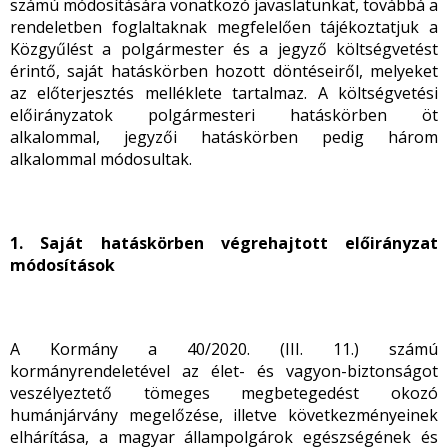
számú módosítására vonatkozó javaslatunkat, továbbá a
rendeletben foglaltaknak megfelelően tájékoztatjuk a
Közgyűlést a polgármester és a jegyző költségvetést
érintő, saját hatáskörben hozott döntéseiről, melyeket
az előterjesztés melléklete tartalmaz. A költségvetési
előirányzatok polgármesteri hatáskörben öt
alkalommal, jegyzői hatáskörben pedig három
alkalommal módosultak.
1. Saját hatáskörben végrehajtott előirányzat
módosítások
A Kormány a 40/2020. (III. 11.) számú
kormányrendeletével az élet- és vagyon-biztonságot
veszélyeztető tömeges megbetegedést okozó
humánjárvány megelőzése, illetve következményeinek
elhárítása, a magyar állampolgárok egészségének és