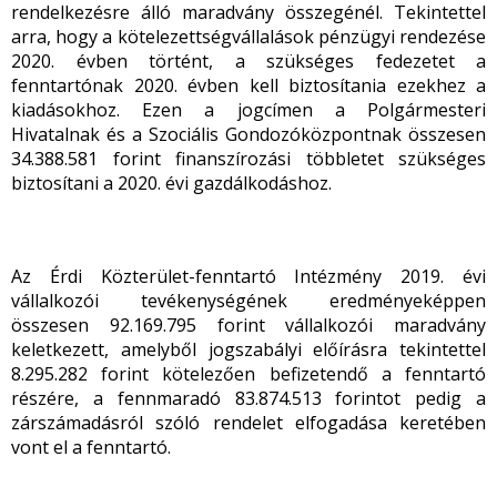
rendelkezésre álló maradvány összegénél. Tekintettel
arra, hogy a kötelezettségvállalások pénzügyi rendezése
2020. évben történt, a szükséges fedezetet a
fenntartónak 2020. évben kell biztosítania ezekhez a
kiadásokhoz. Ezen a jogcímen a Polgármesteri
Hivatalnak és a Szociális Gondozóközpontnak összesen
34.388.581 forint finanszírozási többletet szükséges
biztosítani a 2020. évi gazdálkodáshoz.
Az Érdi Közterület-fenntartó Intézmény 2019. évi
vállalkozói tevékenységének eredményeképpen
összesen 92.169.795 forint vállalkozói maradvány
keletkezett, amelyből jogszabályi előírásra tekintettel
8.295.282 forint kötelezően befizetendő a fenntartó
részére, a fennmaradó 83.874.513 forintot pedig a
zárszámadásról szóló rendelet elfogadása keretében
vont el a fenntartó.