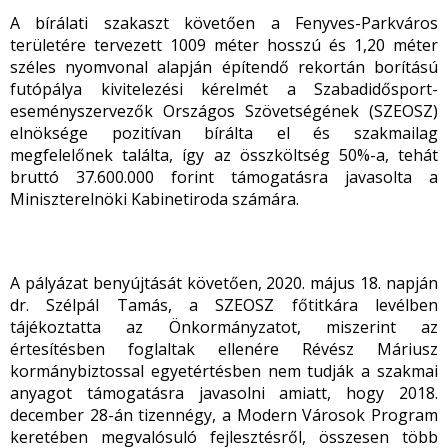
A bírálati szakaszt követően a Fenyves-Parkváros
területére tervezett 1009 méter hosszú és 1,20 méter
széles nyomvonal alapján építendő rekortán borítású
futópálya kivitelezési kérelmét a Szabadidősport-
eseményszervezők Országos Szövetségének (SZEOSZ)
elnöksége pozitívan bírálta el és szakmailag
megfelelőnek találta, így az összköltség 50%-a, tehát
bruttó 37.600.000 forint támogatásra javasolta a
Miniszterelnöki Kabinetiroda számára.
A pályázat benyújtását követően, 2020. május 18. napján
dr. Szélpál Tamás, a SZEOSZ főtitkára levélben
tájékoztatta az Önkormányzatot, miszerint az
értesítésben foglaltak ellenére Révész Máriusz
kormánybiztossal egyetértésben nem tudják a szakmai
anyagot támogatásra javasolni amiatt, hogy 2018.
december 28-án tizennégy, a Modern Városok Program
keretében megvalósuló fejlesztésről, összesen több