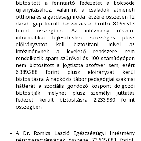
biztosított a fenntartó fedezetet a bölcsőde
újranyitásához, valamint a családok átmeneti
otthona és a gazdasági iroda részére összesen 12
darab gép került beszerzésre bruttó 8.055.513
forint összegben. Az intézmény részére
informatikai fejlesztéshez szükséges plusz
előirányzatot kell biztosítani, mivel az
intézménynek a levelező rendszere nem
rendelkezik spam szűrővel és 100 számítógépen
nem biztosított a jogtiszta szoftver sem, ezért
6.389.288 forint plusz előirányzat kerül
biztosításra. A napközis tábor pedagógiai szakmai
hátterét a szociális gondozó központ dolgozói
biztosítják, melyhez plusz személyi juttatás
fedezet került biztosításra 2.233.980 forint
összegben.
A Dr. Romics László Egészségügyi Intézmény
pénzmaradványának összege 73.615.081 forint,