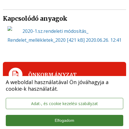
Kapcsolódó anyagok
2020-1.sz.rendeleti módosítás_
Rendelet_mellékletek_2020
[421 kB]
2020.06.26. 12:41
ÖNKORMÁNYZAT
A weboldal használatával Ön jóváhagyja a
cookie-k használatát.
Polgármester, képviselő-testület, bizottságok
Közgyűlési dokumentumok
Adat-, és cookie kezelési szabályzat
MikroDat - Meghívók, határozatok,
jegyzőkönyvek
Elfogadom