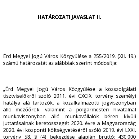
HATÁROZATI JAVASLAT II.
Érd Megyei Jogú Város Közgyűlése a 255/2019. (XII. 19.)
számú határozatát az alábbiak szerint módosítja:
„Érd Megyei Jogú Város Közgyűlése a közszolgálati
tisztviselőkről szóló 2011. évi CXCIX. törvény személyi
hatálya alá tartozók, a közalkalmazotti jogviszonyban
álló mezőőrök, valamint a polgármesteri hivatalnál
munkaviszonyban álló munkavállalók béren kívüli
juttatásainak keretösszegét 2020. évre a Magyarország
2020. évi központi költségvetéséről szóló 2019. évi LXXI.
törvény 58. § (4) bekezdése alapján bruttó: 430.000