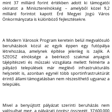
mint 37 milliárd forint értékben adott ki támogatói
okiratot a Miniszterelnökség – amelyből közel 9,2
milliárd forintot kapott Érd Megyei Jogú Város
Önkormányzata is különböző fejlesztésekre.
A Modern Városok Program keretein belül megvalósuló
beruházások közül az egyik éppen egy futópálya
létrehozása, amelynek építése jelenleg is zajlik. A
SZEOSZ elnöksége a beérkező szakmai anyagok
tájépítészeti és műszaki vizsgálata mellett felmérte a
pályázó települések már meglévő infrastrukturális
helyzetét is, azonban egynél több sportinfrastruktúrát
érintő állami támogatásban nem részesíthető ugyanaz a
település.
Mivel a benyújtott pályázat szerinti beruházás nem
valósulhat meg, a pályázati önrész összegét, 37.600.000