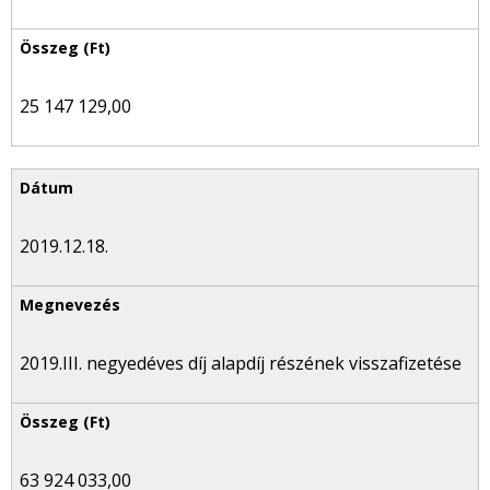
25 147 129,00
2019.12.18.
2019.III. negyedéves díj alapdíj részének visszafizetése
63 924 033,00