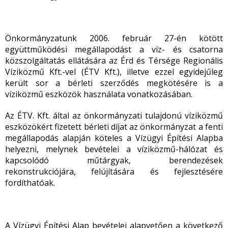
Önkormányzatunk 2006. február 27-én kötött
együttműködési megállapodást a víz- és csatorna
közszolgáltatás ellátására az Érd és Térsége Regionális
Víziközmű Kft.-vel (ÉTV Kft.), illetve ezzel egyidejűleg
került sor a bérleti szerződés megkötésére is a
víziközmű eszközök használata vonatkozásában.
Az ÉTV. Kft. által az önkormányzati tulajdonú víziközmű
eszközökért fizetett bérleti díjat az önkormányzat a fenti
megállapodás alapján köteles a Vízügyi Építési Alapba
helyezni, melynek bevételei a víziközmű-hálózat és
kapcsolódó műtárgyak, berendezések
rekonstrukciójára, felújítására és fejlesztésére
fordíthatóak.
A Vízügyi Építési Alap bevételei alapvetően a következő