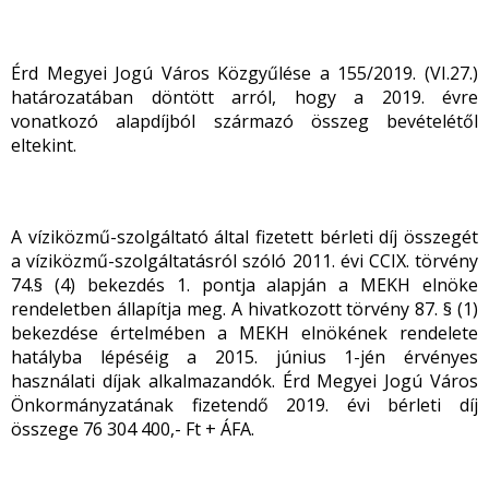
Érd Megyei Jogú Város Közgyűlése a 155/2019. (VI.27.)
határozatában döntött arról, hogy a 2019. évre
vonatkozó alapdíjból származó összeg bevételétől
eltekint.
A víziközmű-szolgáltató által fizetett bérleti díj összegét
a víziközmű-szolgáltatásról szóló 2011. évi CCIX. törvény
74.§ (4) bekezdés 1. pontja alapján a MEKH elnöke
rendeletben állapítja meg. A hivatkozott törvény 87. § (1)
bekezdése értelmében a MEKH elnökének rendelete
hatályba lépéséig a 2015. június 1-jén érvényes
használati díjak alkalmazandók. Érd Megyei Jogú Város
Önkormányzatának fizetendő 2019. évi bérleti díj
összege 76 304 400,- Ft + ÁFA.