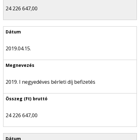
24 226 647,00
2019.04.15.
2019. I negyedéves bérleti díj befizetés
24 226 647,00