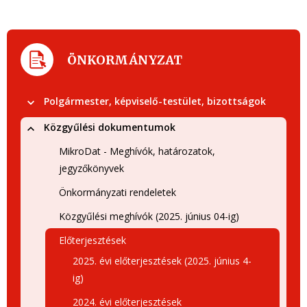
ÖNKORMÁNYZAT
Polgármester, képviselő-testület, bizottságok
Közgyűlési dokumentumok
MikroDat - Meghívók, határozatok,
jegyzőkönyvek
Önkormányzati rendeletek
Közgyűlési meghívók (2025. június 04-ig)
Előterjesztések
2025. évi előterjesztések (2025. június 4-
ig)
2024. évi előterjesztések