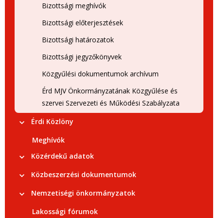
Bizottsági meghívók
Bizottsági előterjesztések
Bizottsági határozatok
Bizottsági jegyzőkönyvek
Közgyűlési dokumentumok archívum
Érd MJV Önkormányzatának Közgyűlése és
szervei Szervezeti és Működési Szabályzata
Érdi Közlöny
Meghívók
Közérdekű adatok
Közbeszerzési dokumentumok
Nemzetiségi önkormányzatok
Lakossági fórumok