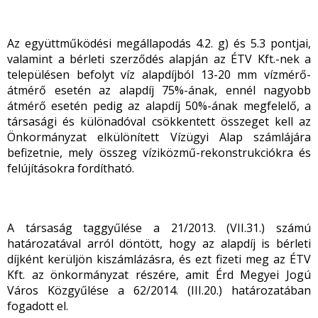
Az együttműködési megállapodás 4.2. g) és 5.3 pontjai,
valamint a bérleti szerződés alapján az ÉTV Kft.-nek a
településen befolyt víz alapdíjból 13-20 mm vízmérő-
átmérő esetén az alapdíj 75%-ának, ennél nagyobb
átmérő esetén pedig az alapdíj 50%-ának megfelelő, a
társasági és különadóval csökkentett összeget kell az
Önkormányzat elkülönített Vízügyi Alap számlájára
befizetnie, mely összeg víziközmű-rekonstrukciókra és
felújításokra fordítható.
A társaság taggyűlése a 21/2013. (VII.31.) számú
határozatával arról döntött, hogy az alapdíj is bérleti
díjként kerüljön kiszámlázásra, és ezt fizeti meg az ÉTV
Kft. az önkormányzat részére, amit Érd Megyei Jogú
Város Közgyűlése a 62/2014. (III.20.) határozatában
fogadott el.