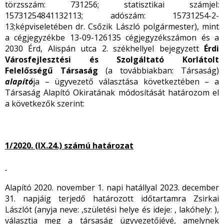
törzsszám: 731256; statisztikai számjel:
15731254841132113; adószám: 15731254-2-
13;képviseletében dr. Csőzik László polgármester), mint
a cégjegyzékbe 13-09-126135 cégjegyzékszámon és a
2030 Érd, Alispán utca 2. székhellyel bejegyzett
Érdi
Városfejlesztési és Szolgáltató
Korlátolt
Felelősségű Társaság
(a továbbiakban: Társaság)
alapító
ja – ügyvezető választása következtében – a
Társaság Alapító Okiratának módosítását határozom el
a következők szerint:
1/2020. (IX.24.) számú határozat
Alapító 2020. november 1. napi hatállyal 2023. december
31. napjáig terjedő határozott időtartamra Zsirkai
Lászlót (anyja neve: ,születési helye és ideje: , lakóhely: ),
választja meg a társaság ügyvezetőjévé, amelynek