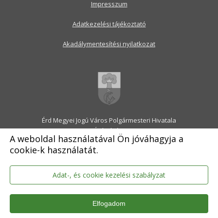
Impresszum
Adatkezelési tájékoztató
Akadálymentesítési nyilatkozat
Érd Megyei Jogú Város Polgármesteri Hivatala
2030 Érd, Alsó utca 1.
A weboldal használatával Ön jóváhagyja a
Levélcím: 2031 Érd, Pf.: 31
cookie-k használatát.
E-mail:
onkormanyzat@erd.hu
Telefonközpont:
06-23-522-300
Ügyfélszolgálat:
06-23-522-301
Adat-, és cookie kezelési szabályzat
Hivatali Kapu: ERDPH
KRID szám: 707189964
Elfogadom