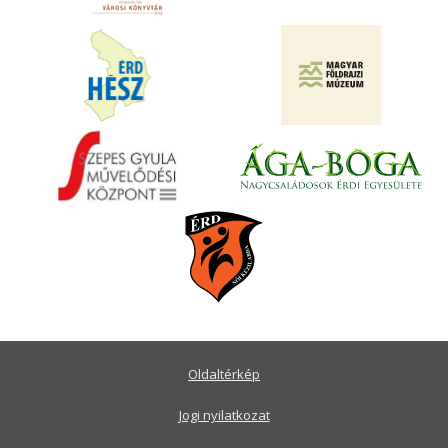
Oldaltérkép
Jogi nyilatkozat