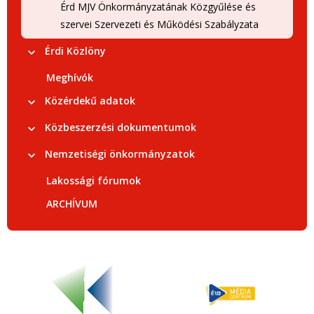
Érd MJV Önkormányzatának Közgyűlése és
szervei Szervezeti és Működési Szabályzata
Érdi Közlöny
Meghívók
Közérdekű adatok
Közbeszerzési dokumentumok
Nemzetiségi önkormányzatok
Lakossági fórumok
ARCHÍVUM