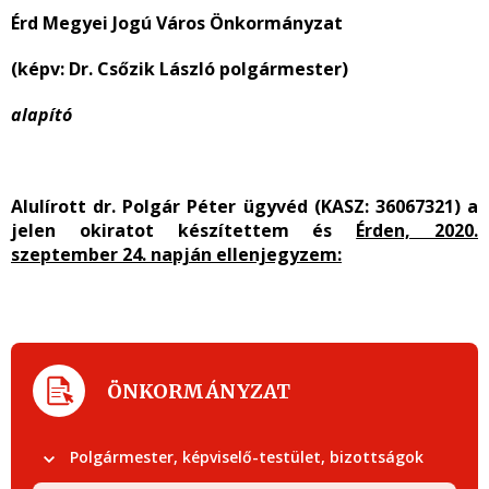
Érd Megyei Jogú Város Önkormányzat
(képv: Dr. Csőzik László polgármester)
alapító
Alulírott dr. Polgár Péter ügyvéd (KASZ: 36067321) a
jelen okiratot készítettem és
Érden, 2020.
szeptember 24. napján ellenjegyzem:
ÖNKORMÁNYZAT
Polgármester, képviselő-testület, bizottságok