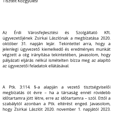
Tisztelt Közgyűlés!
Az Érdi Városfejlesztési és Szolgáltató Kft.
ügyvezetőjének Zsirkai Lászlónak a megbízatása 2020.
október 31. napján lejár. Tekintettel arra, hogy a
jelenlegi ügyvezető kiemelkedő és eredményes munkát
végzett a cég irányítása tekintetében, javasolom, hogy
pályázati eljárás nélkül ismételten bízza meg az alapító
az ügyvezetői feladatok ellátásával.
A Ptk. 3:114. §-a alapján a vezető tisztségviselői
megbízatás öt évre – ha a társaság ennél rövidebb
időtartamra jött létre, erre az időtartamra – szól. Ettől a
szabálytól azonban a Ptk. eltérést enged. Javasolom,
hogy Zsirkai Lászlót 2020. november 1. napjától 2023.