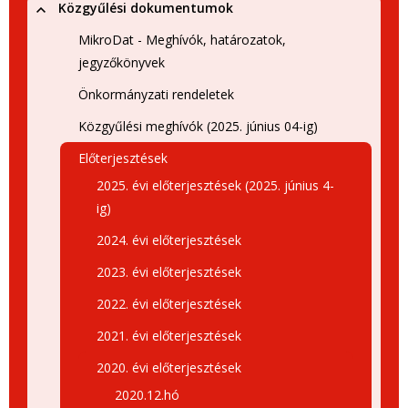
Közgyűlési dokumentumok
MikroDat - Meghívók, határozatok,
jegyzőkönyvek
Önkormányzati rendeletek
Közgyűlési meghívók (2025. június 04-ig)
Előterjesztések
2025. évi előterjesztések (2025. június 4-
ig)
2024. évi előterjesztések
2023. évi előterjesztések
2022. évi előterjesztések
2021. évi előterjesztések
2020. évi előterjesztések
2020.12.hó