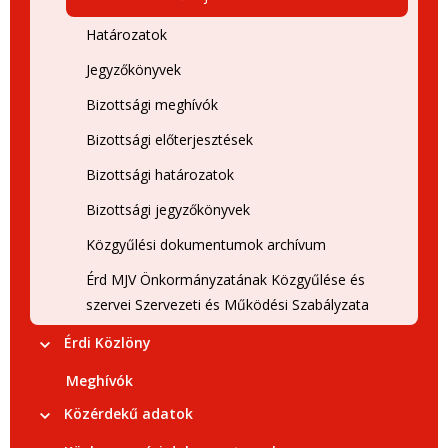
Határozatok
Jegyzőkönyvek
Bizottsági meghívók
Bizottsági előterjesztések
Bizottsági határozatok
Bizottsági jegyzőkönyvek
Közgyűlési dokumentumok archívum
Érd MJV Önkormányzatának Közgyűlése és
szervei Szervezeti és Működési Szabályzata
Érdi Közlöny
Meghívók
Közérdekű adatok