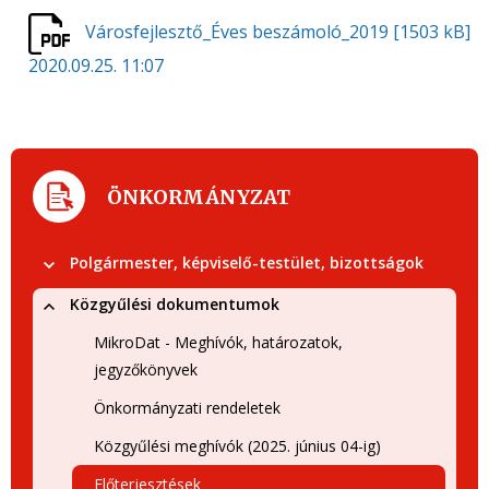
Városfejlesztő_Éves beszámoló_2019
[1503 kB]
2020.09.25. 11:07
ÖNKORMÁNYZAT
Polgármester, képviselő-testület, bizottságok
Közgyűlési dokumentumok
MikroDat - Meghívók, határozatok,
jegyzőkönyvek
Önkormányzati rendeletek
Közgyűlési meghívók (2025. június 04-ig)
Előterjesztések