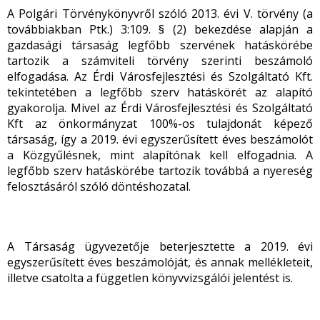
A Polgári Törvénykönyvről szóló 2013. évi V. törvény (a
továbbiakban Ptk.) 3:109. § (2) bekezdése alapján a
gazdasági társaság legfőbb szervének hatáskörébe
tartozik a számviteli törvény szerinti beszámoló
elfogadása. Az Érdi Városfejlesztési és Szolgáltató Kft.
tekintetében a legfőbb szerv hatáskörét az alapító
gyakorolja. Mivel az Érdi Városfejlesztési és Szolgáltató
Kft az önkormányzat 100%-os tulajdonát képező
társaság, így a 2019. évi egyszerűsített éves beszámolót
a Közgyűlésnek, mint alapítónak kell elfogadnia. A
legfőbb szerv hatáskörébe tartozik továbbá a nyereség
felosztásáról szóló döntéshozatal.
A Társaság ügyvezetője beterjesztette a 2019. évi
egyszerűsített éves beszámolóját, és annak mellékleteit,
illetve csatolta a független könyvvizsgálói jelentést is.