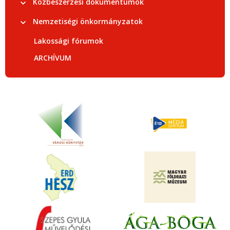
Közbeszerzési dokumentumok
Nemzetiségi önkormányzatok
Lakossági fórumok
ARCHÍVUM