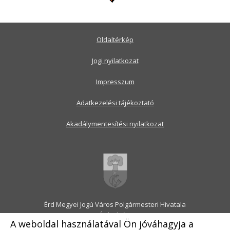
Oldaltérkép
Jogi nyilatkozat
Impresszum
Adatkezelési tájékoztató
Akadálymentesítési nyilatkozat
Érd Megyei Jogú Város Polgármesteri Hivatala
2030 Érd, Alsó utca 1.
A weboldal használatával Ön jóváhagyja a
Levélcím: 2031 Érd, Pf.: 31