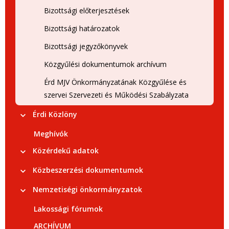
Bizottsági előterjesztések
Bizottsági határozatok
Bizottsági jegyzőkönyvek
Közgyűlési dokumentumok archívum
Érd MJV Önkormányzatának Közgyűlése és
szervei Szervezeti és Működési Szabályzata
Érdi Közlöny
Meghívók
Közérdekű adatok
Közbeszerzési dokumentumok
Nemzetiségi önkormányzatok
Lakossági fórumok
ARCHÍVUM