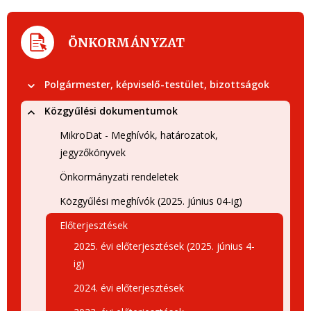
ÖNKORMÁNYZAT
Polgármester, képviselő-testület, bizottságok
Közgyűlési dokumentumok
MikroDat - Meghívók, határozatok,
jegyzőkönyvek
Önkormányzati rendeletek
Közgyűlési meghívók (2025. június 04-ig)
Előterjesztések
2025. évi előterjesztések (2025. június 4-
ig)
2024. évi előterjesztések