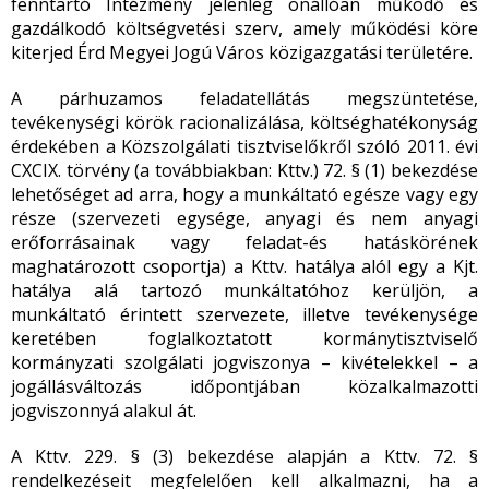
fenntartó Intézmény jelenleg önállóan működő és
gazdálkodó költségvetési szerv, amely működési köre
kiterjed Érd Megyei Jogú Város közigazgatási területére.
A párhuzamos feladatellátás megszüntetése,
tevékenységi körök racionalizálása, költséghatékonyság
érdekében a Közszolgálati tisztviselőkről szóló 2011. évi
CXCIX. törvény (a továbbiakban: Kttv.) 72. § (1) bekezdése
lehetőséget ad arra, hogy a munkáltató egésze vagy egy
része (szervezeti egysége, anyagi és nem anyagi
erőforrásainak vagy feladat-és hatáskörének
maghatározott csoportja) a Kttv. hatálya alól egy a Kjt.
hatálya alá tartozó munkáltatóhoz kerüljön, a
munkáltató érintett szervezete, illetve tevékenysége
keretében foglalkoztatott kormánytisztviselő
kormányzati szolgálati jogviszonya – kivételekkel – a
jogállásváltozás időpontjában közalkalmazotti
jogviszonnyá alakul át.
A Kttv. 229. § (3) bekezdése alapján a Kttv. 72. §
rendelkezéseit megfelelően kell alkalmazni, ha a