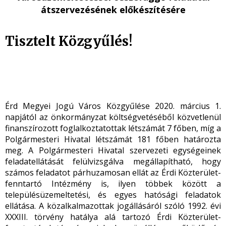
átszervezésének előkészítésére
Tisztelt Közgyűlés!
Érd Megyei Jogú Város Közgyűlése 2020. március 1.
napjától az önkormányzat költségvetéséből közvetlenül
finanszírozott foglalkoztatottak létszámát 7 főben, míg a
Polgármesteri Hivatal létszámát 181 főben határozta
meg. A Polgármesteri Hivatal szervezeti egységeinek
feladatellátását felülvizsgálva megállapítható, hogy
számos feladatot párhuzamosan ellát az Érdi Közterület-
fenntartó Intézmény is, ilyen többek között a
településüzemeltetési, és egyes hatósági feladatok
ellátása. A közalkalmazottak jogállásáról szóló 1992. évi
XXXIII. törvény hatálya alá tartozó Érdi Közterület-