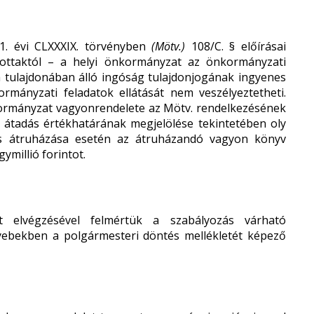
1. évi CLXXXIX. törvényben
(Mötv.)
108/C. § előírásai
ottaktól – a helyi önkormányzat az önkormányzati
 tulajdonában álló ingóság tulajdonjogának ingyenes
rmányzati feladatok ellátását nem veszélyeztetheti.
nkormányzat vagyonrendelete az Mötv. rendelkezésének
 átadás értékhatárának megjelölése tekintetében oly
 átruházása esetén az átruházandó vagyon könyv
ymillió forintot.
at elvégzésével felmértük a szabályozás várható
yebekben a polgármesteri döntés mellékletét képező