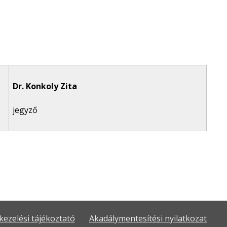
Dr. Konkoly Zita
jegyző
kezelési tájékoztató
Akadálymentesítési nyilatkozat