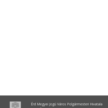
Érd Megyei Jogú Város Polgármesteri Hivatala