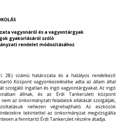
OKOLÁS
zata vagyonáról és a vagyontárgyak
ogok gyakorlásáról szóló
rmányzati rendelet módosításához
I. 28.) számú határozata és a hatályos rendelkező
ntartó Központ vagyonkezelésébe adta az állam által
sát szolgáló ingatlan és ingó vagyontárgyakat. Az ingó
onában állnak, és az Érdi Tankerületi központ
nem az önkormányzati feladatok ellátását szolgálják,
igazoltatásuk nehezen végrehajtható. Az eszközök
. Mindezekre tekintettel az önkormányzat megvizsgálta
tesen a fenntartó Érdi Tankerület részére átadja.