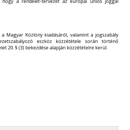
, hogy a rendelet-tervezet az európai uniós joggal
nt a Magyar Közlöny kiadásáról, valamint a jogszabály
ezetszabályozó eszköz közzététele során történő
elet 20. § (3) bekezdése alapján közzétételre kerül.