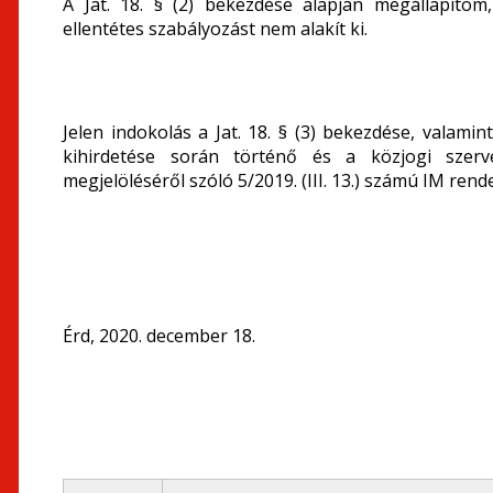
A Jat. 18. § (2) bekezdése alapján megállapítom
ellentétes szabályozást nem alakít ki.
Jelen indokolás a Jat. 18. § (3) bekezdése, valami
kihirdetése során történő és a közjogi szerv
megjelöléséről szóló 5/2019. (III. 13.) számú IM rend
Érd, 2020. december 18.