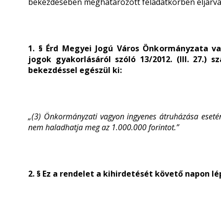
bekezdésében meghatározott feladatkörben eljárva 
1. § Érd Megyei Jogú Város Önkormányzata vag
jogok gyakorlásáról szóló 13/2012. (III. 27.) 
bekezdéssel egészül ki:
„(3) Önkormányzati vagyon ingyenes átruházása esetén
nem haladhatja meg az 1.000.000 forintot.”
2. § Ez a rendelet a kihirdetését követő napon lé