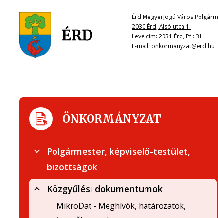
Érd Megyei Jogú Város Polgárme
2030 Érd, Alsó utca 1.
Levélcím: 2031 Érd, Pf.: 31.
E-mail:
onkormanyzat@erd.hu
ÖNKORMÁNYZAT
Polgármester, képviselő-testület,
bizottságok
Közgyűlési dokumentumok
MikroDat - Meghívók, határozatok,