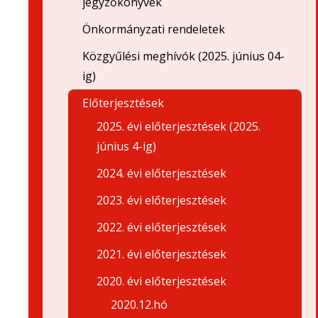
jegyzőkönyvek
Önkormányzati rendeletek
Közgyűlési meghívók (2025. június 04-
ig)
Előterjesztések
2025. évi előterjesztések (2025.
június 4-ig)
2024. évi előterjesztések
2023. évi előterjesztések
2022. évi előterjesztések
2021. évi előterjesztések
2020. évi előterjesztések
2020.12.hó