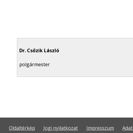
Dr. Csőzik László
polgármester
Oldaltérkép
Jogi nyilatkozat
Impresszum
Adat