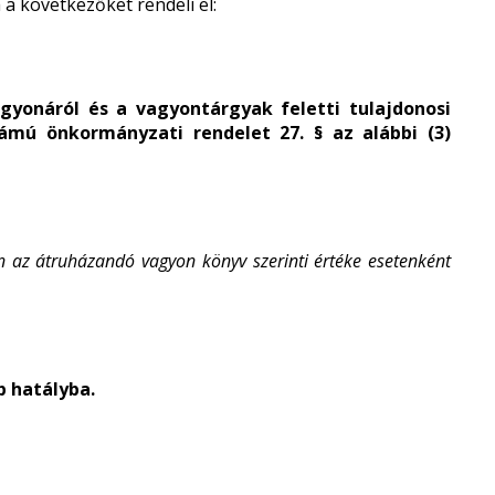
a következőket rendeli el:
yonáról és a vagyontárgyak feletti tulajdonosi
számú önkormányzati rendelet 27. § az alábbi (3)
 az átruházandó vagyon könyv szerinti értéke esetenként
p hatályba.