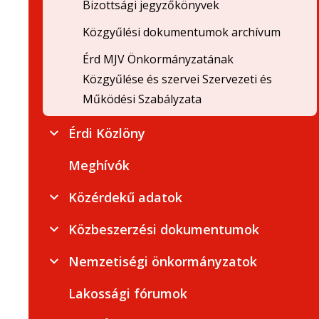
Bizottsági jegyzőkönyvek
Közgyűlési dokumentumok archívum
Érd MJV Önkormányzatának
Közgyűlése és szervei Szervezeti és
Működési Szabályzata
Érdi Közlöny
Meghívók
Közérdekű adatok
Közbeszerzési dokumentumok
Nemzetiségi önkormányzatok
Lakossági fórumok