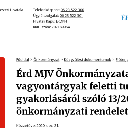
steri Hivatala
Telefonközpont:
06-23-522-300
Ügyfélszolgálat:
06-23-522-301
Hivatali Kapu: ERDPH
KRID szám: 707189964
Főoldal
Önkormányzat
Közgyűlési dokumentumok
Előter
Érd MJV Önkormányzata
vagyontárgyak feletti t
gyakorlásáról szóló 13/20
önkormányzati rendelet
Közzétéve:
2020. dec. 21.