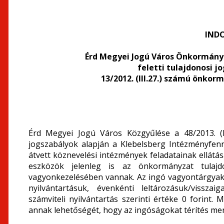
IND
Érd Megyei Jogú Város Önkormány
feletti tulajdonosi j
13/2012. (III.27.) számú önko
Érd Megyei Jogú Város Közgyűlése a 48/2013. (I
jogszabályok alapján a Klebelsberg Intézményfen
átvett köznevelési intézmények feladatainak ellátá
eszközök jelenleg is az önkormányzat tulajd
vagyonkezelésében vannak. Az ingó vagyontárgyak 
nyilvántartásuk, évenkénti leltározásuk/vissza
számviteli nyilvántartás szerinti értéke 0 forint
annak lehetőségét, hogy az ingóságokat térítés men