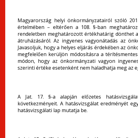
Magyarország helyi önkormányzatairól szóló 201
értelmében – eltérően a 108. §-ban meghatároz
rendeletben meghatározott értékhatárig dönthet a
átruházásáról. Az ingyenes vagyonátadás az önko
Javasoljuk, hogy a helyes eljárás érdekében az ö
megfelelően kerüljön módosításra a térítésmentes
módon, hogy az önkormányzati vagyon ingyenes
szerinti értéke esetenként nem haladhatja meg az eg
A Jat. 17. §-a alapján előzetes hatásvizsgál
következményeit. A hatásvizsgálat eredményét eg
hatásvizsgálati lap mutatja be.