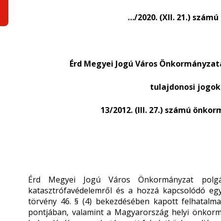
…/2020. (XII. 21.) szá
Érd Megyei Jogú Város Önkormányzata
tulajdonosi jogok
13/2012. (III. 27.) számú önko
Érd Megyei Jogú Város Önkormányzat polgár
katasztrófavédelemről és a hozzá kapcsolódó egy
törvény 46. § (4) bekezdésében kapott felhatalma
pontjában, valamint a Magyarország helyi önkormán