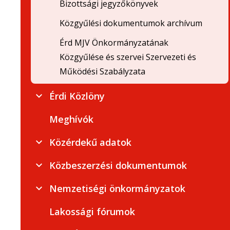
Bizottsági jegyzőkönyvek
Közgyűlési dokumentumok archívum
Érd MJV Önkormányzatának
Közgyűlése és szervei Szervezeti és
Működési Szabályzata
Érdi Közlöny
Meghívók
Közérdekű adatok
Közbeszerzési dokumentumok
Nemzetiségi önkormányzatok
Lakossági fórumok