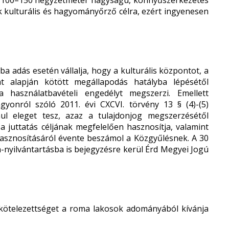
ti 100–150 négyzetméter nagyságú, könnyűszerkezetes
k kulturális és hagyományőrző célra, ezért ingyenesen
 adás esetén vállalja, hogy a kulturális központot, a
 alapján kötött megállapodás hatályba lépésétől
használatbavételi engedélyt megszerzi. Emellett
agyonról szóló 2011. évi CXCVI. törvény 13 § (4)-(5)
ul eleget tesz, azaz a tulajdonjog megszerzésétől
 a juttatás céljának megfelelően hasznosítja, valamint
hasznosításáról évente beszámol a Közgyűlésnek. A 30
an-nyilvántartásba is bejegyzésre kerül Érd Megyei Jogú
kötelezettséget a roma lakosok adományából kívánja