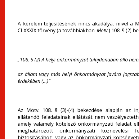
A kérelem teljesítésének nincs akadálya, mivel a 
CLXXXIX törvény (a továbbiakban:
Mötv.
) 108. § (2) b
„108. § (2) A helyi önkormányzat tulajdonában álló nem
az állam vagy más helyi önkormányzat javára jogszab
érdekében (…)”
Az Mötv. 108. § (3)-(4) bekezdése alapján az 
ellátandó feladatainak ellátását nem veszélyezte
amely valamely kötelező önkormányzati feladat el
meghatározott önkormányzati köznevelési fe
biztosításához, vagy az önkormányzati költségveté