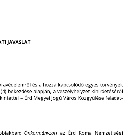
TI JAVASLAT
ófavédelemről és a hozzá kapcsolódó egyes törvények
 (4) bekezdése alapján, a veszélyhelyzet kihirdetéséről
ekintettel – Érd Megyei Jogú Város Közgyűlése feladat-
bbiakban:
Önkormányzat
) az Érd Roma Nemzetiségi