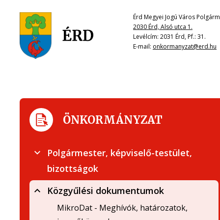
Érd Megyei Jogú Város Polgárme
2030 Érd, Alsó utca 1.
Levélcím: 2031 Érd, Pf.: 31.
E-mail:
onkormanyzat@erd.hu
ÖNKORMÁNYZAT
Polgármester, képviselő-testület,
bizottságok
Közgyűlési dokumentumok
MikroDat - Meghívók, határozatok,