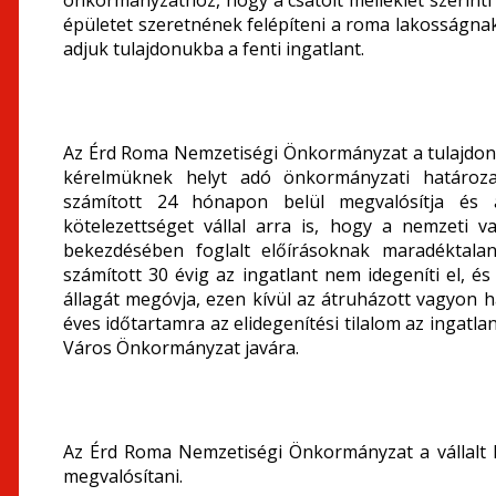
önkormányzathoz, hogy a csatolt melléklet szerin
épületet szeretnének felépíteni a roma lakosságna
adjuk tulajdonukba a fenti ingatlant.
Az Érd Roma Nemzetiségi Önkormányzat a tulajdonba
kérelmüknek helyt adó önkormányzati határozat
számított 24 hónapon belül megvalósítja és a 
kötelezettséget vállal arra is, hogy a nemzeti v
bekezdésében foglalt előírásoknak maradéktalan
számított 30 évig az ingatlant nem idegeníti el, és
állagát megóvja, ezen kívül az átruházott vagyon 
éves időtartamra az elidegenítési tilalom az ingatl
Város Önkormányzat javára.
Az Érd Roma Nemzetiségi Önkormányzat a vállalt 
megvalósítani.