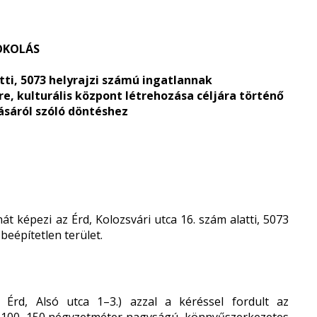
OKOLÁS
atti, 5073 helyrajzi számú ingatlannak
 kulturális központ létrehozása céljára történő
sáról szóló döntéshez
 képezi az Érd, Kolozsvári utca 16. szám alatti, 5073
beépítetlen terület.
rd, Alsó utca 1–3.) azzal a kéréssel fordult az