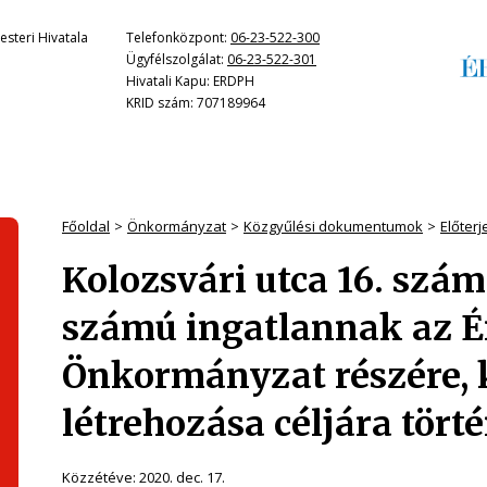
steri Hivatala
Telefonközpont:
06-23-522-300
Ügyfélszolgálat:
06-23-522-301
Hivatali Kapu: ERDPH
KRID szám: 707189964
Főoldal
Önkormányzat
Közgyűlési dokumentumok
Előter
Kolozsvári utca 16. szám 
számú ingatlannak az 
Önkormányzat részére, 
létrehozása céljára tört
Közzétéve:
2020. dec. 17.