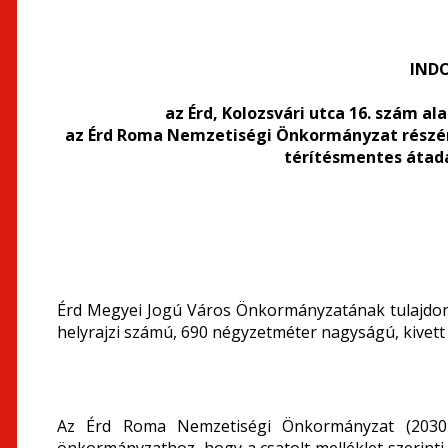
IND
az Érd, Kolozsvári utca 16. szám al
az Érd Roma Nemzetiségi Önkormányzat részére,
térítésmentes átadá
Érd Megyei Jogú Város Önkormányzatának tulajdonát
helyrajzi számú, 690 négyzetméter nagyságú, kivett 
Az Érd Roma Nemzetiségi Önkormányzat (2030 É