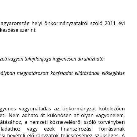
Magyarország helyi önkormányzatairól szóló 2011. évi
ekezdése szerint:
zeti vagyon tulajdonjoga ingyenesen átruházható:
ályban meghatározott közfeladat ellátásának elősegítése
ingyenes vagyonátadás az önkormányzat kötelezően
theti. Nem adható át különösen az olyan vagyonelem,
látásához, a nemzeti köznevelésről szóló törvényben
ladathoz vagy ezek finanszírozási forrásának
si bevételi előirányzatok teljesítéséhez szükséges. A