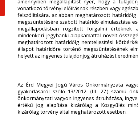
amennyiben megállapítást nyer, hogy a tulajdon
vonatkozó törvényi előírásnak részben vagy egészb
felszólítására, az abban meghatározott határidőig 
megszüntetésére szabott határidő elmulasztása ese
megállapodásban rögzített forgalmi értéknek a
mindenkori jegybanki alapkamattal növelt összegé
meghatározott határidőig nemteljesítési kötbérké
állapot határidőre történő megszüntetésének elm
helyett az ingyenes tulajdonjog átruházást eredmény
Az Érd Megyei Jogú Város Önkormányzata vagyoná
gyakorlásáról szóló 13/2012. (III. 27.) számú ön
önkormányzati vagyon ingyenes átruházása, ingyen
értékű jog alapítása kizárólag a Közgyűlés minő
kizárólag törvény által meghatározott esetben.