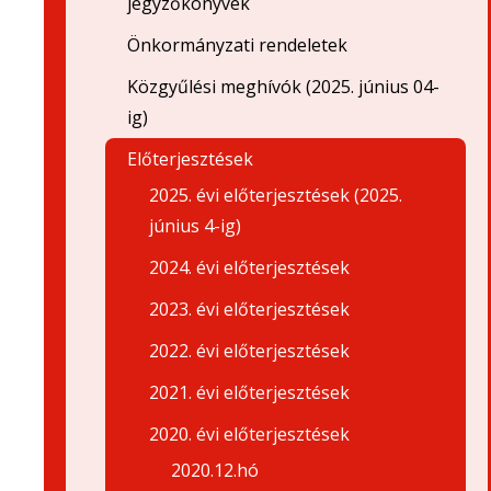
jegyzőkönyvek
Önkormányzati rendeletek
Közgyűlési meghívók (2025. június 04-
ig)
Előterjesztések
2025. évi előterjesztések (2025.
június 4-ig)
2024. évi előterjesztések
2023. évi előterjesztések
2022. évi előterjesztések
2021. évi előterjesztések
2020. évi előterjesztések
2020.12.hó