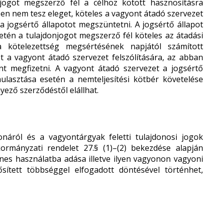
jogot megszerző fél a célhoz kötött hasznosításra
en nem tesz eleget, köteles a vagyont átadó szervezet
a jogsértő állapotot megszüntetni. A jogsértő állapot
tén a tulajdonjogot megszerző fél köteles az átadási
 kötelezettség megsértésének napjától számított
t a vagyont átadó szervezet felszólítására, az abban
nt megfizetni. A vagyont átadó szervezet a jogsértő
ulasztása esetén a nemteljesítési kötbér követelése
ező szerződéstől elállhat.
ról és a vagyontárgyak feletti tulajdonosi jogok
kormányzati rendelet 27.§ (1)–(2) bekezdése alapján
es használatba adása illetve ilyen vagyonon vagyoni
sített többséggel elfogadott döntésével történhet,