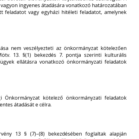
i vagyon ingyenes átadására vonatkozó határozatában
t feladatot vagy egyházi hitéleti feladatot, amelynek
adása nem veszélyezteti az önkormányzat kötelezően
ötv. 13. §(1) bekezdés 7. pontja szerinti kulturális
i ügyek ellátásra vonatkozó önkormányzati feladatok
i Önkormányzat kötelező önkormányzati feladatok
mentes átadását e célra.
vény 13 § (7)–(8) bekezdésében foglaltak alapján