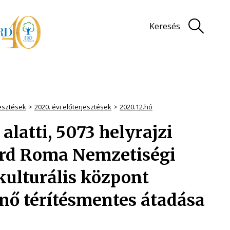
Keresés
jesztések
2020. évi előterjesztések
2020.12.hó
alatti, 5073 helyrajzi
Érd Roma Nemzetiségi
kulturális központ
énő térítésmentes átadása