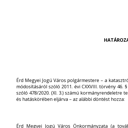
HATÁROZA
Érd Megyei Jogú Város polgármestere – a katasztr
módosításáról szóló 2011. évi CXXVIII. törvény 46. §
szóló 478/2020. (XI. 3.) számú kormányrendeletre t
és hatáskörében eljárva – az alábbi döntést hozza:
Érd Megyei Jogú Város Önkormányzata (a tová