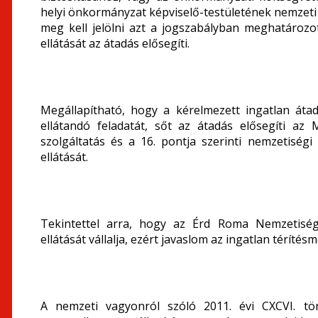
helyi önkormányzat képviselő-testületének nemzet
meg kell jelölni azt a jogszabályban meghatározot
ellátását az átadás elősegíti.
Megállapítható, hogy a kérelmezett ingatlan át
ellátandó feladatát, sőt az átadás elősegíti az M
szolgáltatás és a 16. pontja szerinti nemzetiség
ellátását.
Tekintettel arra, hogy az Érd Roma Nemzetiség
ellátását vállalja, ezért javaslom az ingatlan térítés
A nemzeti vagyonról szóló 2011. évi CXCVI. tör