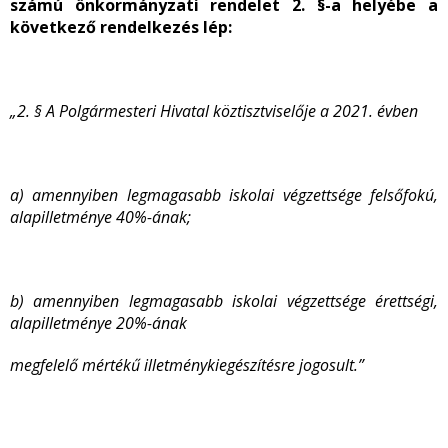
számú önkormányzati rendelet 2. §-a helyébe a
következő rendelkezés lép:
„2. § A Polgármesteri Hivatal köztisztviselője a 2021. évben
a) amennyiben legmagasabb iskolai végzettsége felsőfokú,
alapilletménye 40%-ának;
b) amennyiben legmagasabb iskolai végzettsége érettségi,
alapilletménye 20%-ának
megfelelő mértékű illetménykiegészítésre jogosult.”