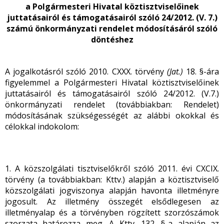
a Polgármesteri Hivatal köztisztviselőinek
juttatásairól és támogatásairól szóló 24/2012. (V. 7.)
számú önkormányzati rendelet módosításáról szóló
döntéshez
A jogalkotásról szóló 2010. CXXX. törvény
(Jat.)
18. §-ára
figyelemmel a Polgármesteri Hivatal köztisztviselőinek
juttatásairól és támogatásairól szóló 24/2012. (V.7.)
önkormányzati rendelet (továbbiakban: Rendelet)
módosításának szükségességét az alábbi okokkal és
célokkal indokolom:
1. A közszolgálati tisztviselőkről szóló 2011. évi CXCIX.
törvény (a továbbiakban: Kttv.) alapján a köztisztviselő
közszolgálati jogviszonya alapján havonta illetményre
jogosult. Az illetmény összegét elsődlegesen az
illetményalap és a törvényben rögzített szorzószámok
szorzata határozza meg. A Kttv. 132. §-a alapján az