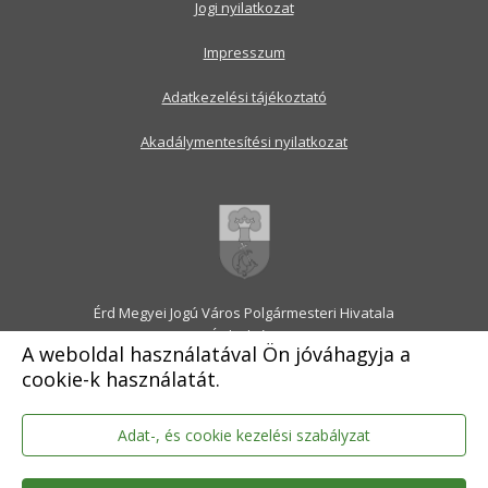
Jogi nyilatkozat
Impresszum
Adatkezelési tájékoztató
Akadálymentesítési nyilatkozat
Érd Megyei Jogú Város Polgármesteri Hivatala
2030 Érd, Alsó utca 1.
A weboldal használatával Ön jóváhagyja a
Levélcím: 2031 Érd, Pf.: 31
cookie-k használatát.
E-mail:
onkormanyzat@erd.hu
Telefonközpont:
06-23-522-300
Ügyfélszolgálat:
06-23-522-301
Adat-, és cookie kezelési szabályzat
Hivatali Kapu: ERDPH
KRID szám: 707189964