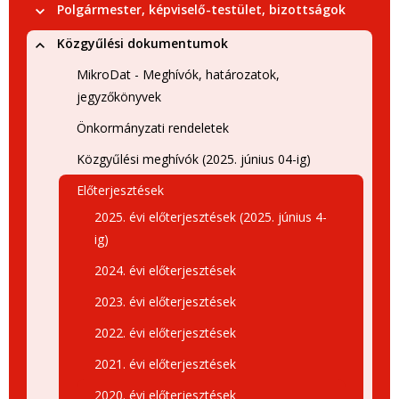
Polgármester, képviselő-testület, bizottságok
Közgyűlési dokumentumok
MikroDat - Meghívók, határozatok,
jegyzőkönyvek
Önkormányzati rendeletek
Közgyűlési meghívók (2025. június 04-ig)
Előterjesztések
2025. évi előterjesztések (2025. június 4-
ig)
2024. évi előterjesztések
2023. évi előterjesztések
2022. évi előterjesztések
2021. évi előterjesztések
2020. évi előterjesztések