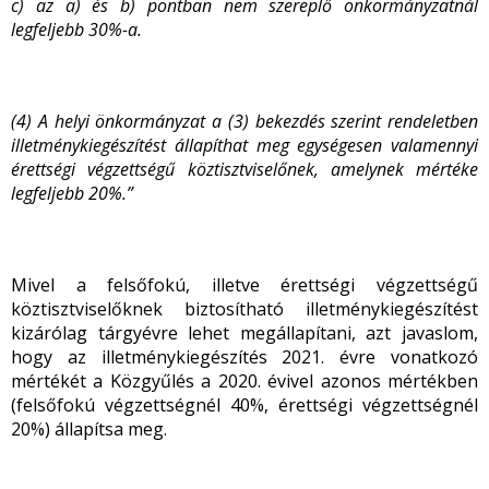
c) az a) és b) pontban nem szereplő önkormányzatnál
legfeljebb 30%-a.
(4) A helyi önkormányzat a (3) bekezdés szerint rendeletben
illetménykiegészítést állapíthat meg egységesen valamennyi
érettségi végzettségű köztisztviselőnek, amelynek mértéke
legfeljebb 20%.”
Mivel a felsőfokú, illetve érettségi végzettségű
köztisztviselőknek biztosítható illetménykiegészítést
kizárólag tárgyévre lehet megállapítani, azt javaslom,
hogy az illetménykiegészítés 2021. évre vonatkozó
mértékét a Közgyűlés a 2020. évivel azonos mértékben
(felsőfokú végzettségnél 40%, érettségi végzettségnél
20%) állapítsa meg.