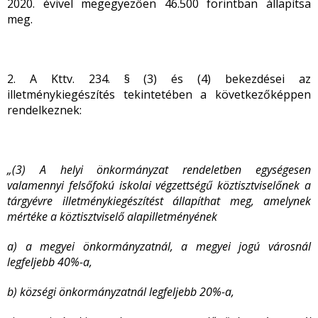
2020. évivel megegyezően 46.500 forintban állapítsa
meg.
2. A Kttv. 234. § (3) és (4) bekezdései az
illetménykiegészítés tekintetében a következőképpen
rendelkeznek:
„(3) A helyi önkormányzat rendeletben egységesen
valamennyi felsőfokú iskolai végzettségű köztisztviselőnek a
tárgyévre illetménykiegészítést állapíthat meg, amelynek
mértéke a köztisztviselő alapilletményének
a) a megyei önkormányzatnál, a megyei jogú városnál
legfeljebb 40%-a,
b) községi önkormányzatnál legfeljebb 20%-a,