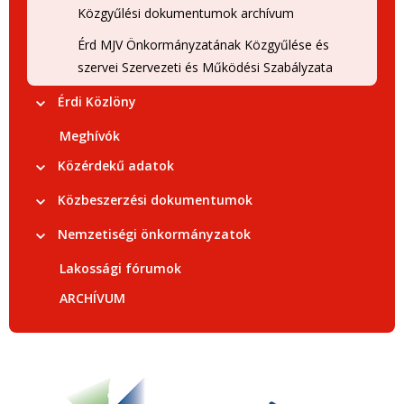
Közgyűlési dokumentumok archívum
Érd MJV Önkormányzatának Közgyűlése és
szervei Szervezeti és Működési Szabályzata
Érdi Közlöny
Meghívók
Közérdekű adatok
Közbeszerzési dokumentumok
Nemzetiségi önkormányzatok
Lakossági fórumok
ARCHÍVUM