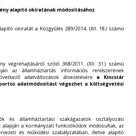
mény alapító okiratának módosításához
apító okiratát a Közgyűlés 289/2014. (XII. 18.) számú
ny végrehajtásáról szóló 368/2011. (XII. 31.) számú
ján az államháztartás információs rendszerének
övetkező adatváltozások átvezetésére
a Kincstár
soportos adatmódosítást végezhet a költségvetési
k és államháztartási szakágazatok osztályozási
let alapján a kormányzati funkciókódok módosultak, az
rvezeti és működési szabályzatában, illetve alapító