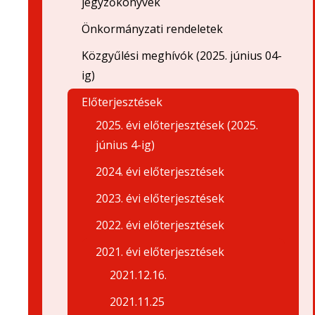
jegyzőkönyvek
Önkormányzati rendeletek
Közgyűlési meghívók (2025. június 04-
ig)
Előterjesztések
2025. évi előterjesztések (2025.
június 4-ig)
2024. évi előterjesztések
2023. évi előterjesztések
2022. évi előterjesztések
2021. évi előterjesztések
2021.12.16.
2021.11.25