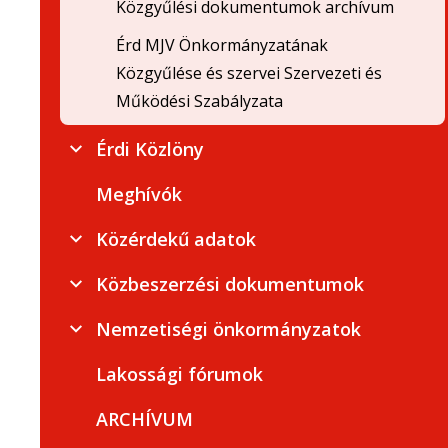
Közgyűlési dokumentumok archívum
Érd MJV Önkormányzatának
Közgyűlése és szervei Szervezeti és
Működési Szabályzata
Érdi Közlöny
Meghívók
Közérdekű adatok
Közbeszerzési dokumentumok
Nemzetiségi önkormányzatok
Lakossági fórumok
ARCHÍVUM