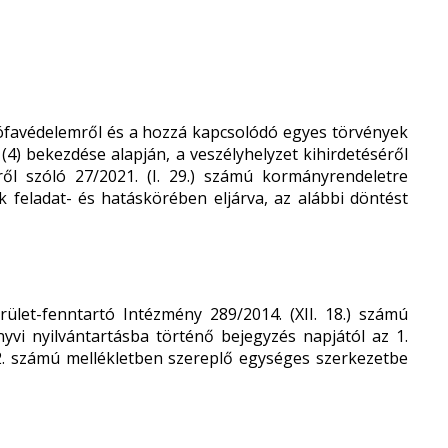
ófavédelemről és a hozzá kapcsolódó egyes törvények
 (4) bekezdése alapján, a veszélyhelyzet kihirdetéséről
ről szóló 27/2021. (I. 29.) számú kormányrendeletre
 feladat- és hatáskörében eljárva, az alábbi döntést
ület-fenntartó Intézmény 289/2014. (XII. 18.) számú
nyvi nyilvántartásba történő bejegyzés napjától az 1.
 2. számú mellékletben szereplő egységes szerkezetbe