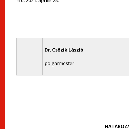
Érd, 2021. április 28.
Dr. Csőzik László
polgármester
HATÁROZA