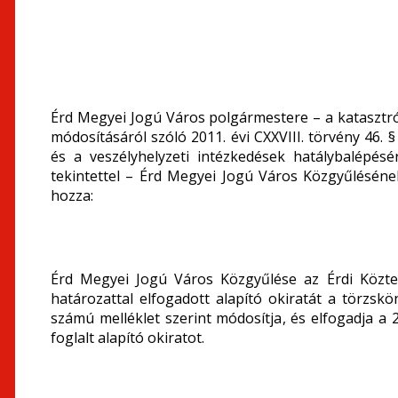
Érd Megyei Jogú Város polgármestere – a katasztr
módosításáról szóló 2011. évi CXXVIII. törvény 46. §
és a veszélyhelyzeti intézkedések hatálybalépésé
tekintettel – Érd Megyei Jogú Város Közgyűlésének
hozza:
Érd Megyei Jogú Város Közgyűlése az Érdi Közter
határozattal elfogadott alapító okiratát a törzskö
számú melléklet szerint módosítja, és elfogadja a
foglalt alapító okiratot.