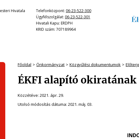
steri Hivatala
Telefonközpont:
06-23-522-300
Ügyfélszolgálat:
06-23-522-301
Hivatali Kapu: ERDPH
KRID szám: 707189964
Főoldal
Önkormányzat
Közgyűlési dokumentumok
Előter
ÉKFI alapító okiratának
Közzétéve:
2021. ápr. 29.
Utolsó módosítás dátuma:
2021. máj. 03.
IND