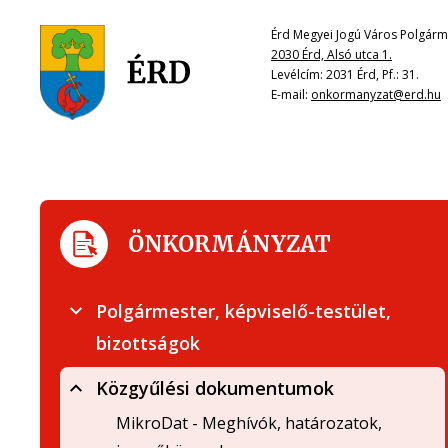
Érd Megyei Jogú Város Polgárme
2030 Érd, Alsó utca 1.
Levélcím: 2031 Érd, Pf.: 31.
E-mail:
onkormanyzat@erd.hu
ÖNKORMÁNYZAT
Polgármester, képviselő-testület,
bizottságok
Közgyűlési dokumentumok
MikroDat - Meghívók, határozatok,