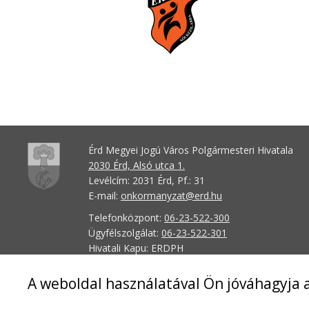
Érd Megyei Jogú Város Polgármesteri Hivatala
2030 Érd, Alsó utca 1.
Levélcím: 2031 Érd, Pf.: 31
E-mail:
onkormanyzat@erd.hu
Telefonközpont:
06-23-522-300
Ügyfélszolgálat:
06-23-522-301
Hivatali Kapu: ERDPH
KRID szám: 707189964
A weboldal használatával Ön jóváhagyja a