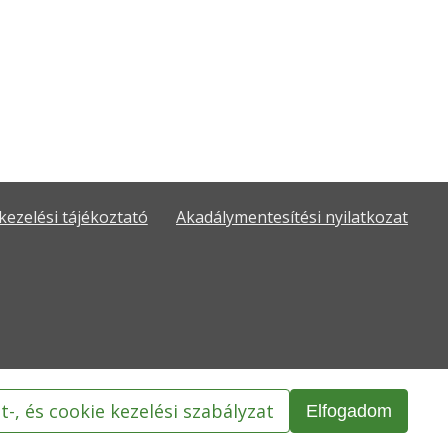
kezelési tájékoztató
Akadálymentesítési nyilatkozat
t-, és cookie kezelési szabályzat
Elfogadom