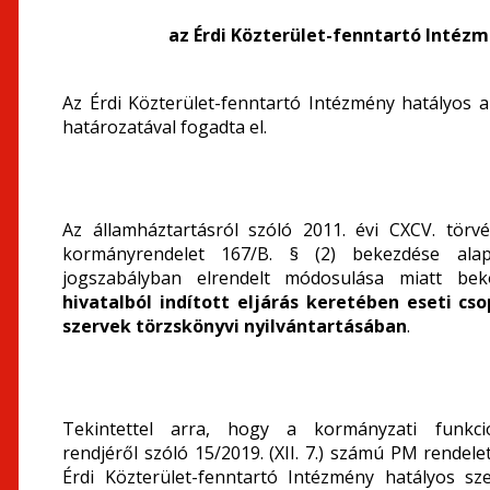
az Érdi Közterület-fenntartó Intéz
Az Érdi Közterület-fenntartó Intézmény hatályos al
határozatával fogadta el.
Az államháztartásról szóló 2011. évi CXCV. törvé
kormányrendelet 167/B. § (2) bekezdése alap
jogszabályban elrendelt módosulása miatt bek
hivatalból indított eljárás keretében eseti c
szervek törzskönyvi nyilvántartásában
.
Tekintettel arra, hogy a kormányzati funkció
rendjéről szóló 15/2019. (XII. 7.) számú PM rende
Érdi Közterület-fenntartó Intézmény hatályos sze