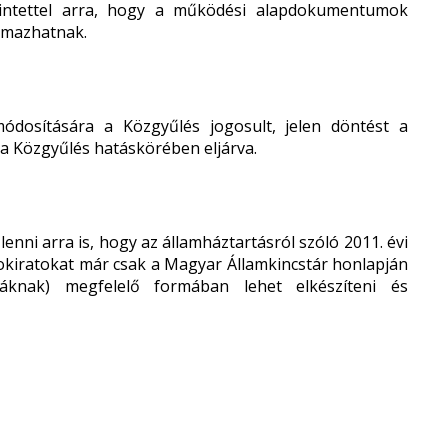
tekintettel arra, hogy a működési alapdokumentumok
lmazhatnak.
módosítására a Közgyűlés jogosult, jelen döntést a
 a Közgyűlés hatáskörében eljárva.
lenni arra is, hogy az államháztartásról szóló 2011. évi
 okiratokat már csak a Magyar Államkincstár honlapján
áknak) megfelelő formában lehet elkészíteni és