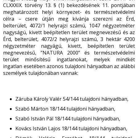
CLXXXIX. törvény 13. § (1) bekezdésének 11. pontjában
meghatározott helyi környezet- és természetvédelmi
célra – csere útján meg kívánja szerezni az Érd,
belterület, 4072/1 helyrajzi számú, 1047 négyzetméter
nagyságú, kivett beépítetlen terület megnevezésű és az
Érd, belterület, 4072/2 helyrajzi számú, 3 hektár 4200
négyzetméter nagyágú, kivett, beépítetlen terület
megnevezésű, ”NATURA 2000” és természetvédelmi
terület minősítésű ingatlanokat, melyek mindkét
ingatlan esetében azonos tulajdoni hányadban az alábbi
személyek tulajdonában vannak:
Záruba Károly Valér 54/144 tulajdoni hányadban,
Szabó Márton 18/144 tulajdoni hányadban,
Szabó István Pál 18/144 tulajdoni hányadban,
Kovács István Lajos 18/144 tulajdoni hányadban,