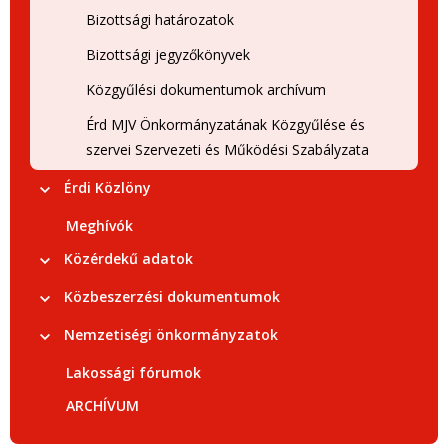
Bizottsági határozatok
Bizottsági jegyzőkönyvek
Közgyűlési dokumentumok archívum
Érd MJV Önkormányzatának Közgyűlése és
szervei Szervezeti és Működési Szabályzata
Érdi Közlöny
Meghívók
Közérdekű adatok
Közbeszerzési dokumentumok
Nemzetiségi önkormányzatok
Lakossági fórumok
ARCHÍVUM