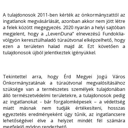
A tulajdonosok 2011-ben kérték az önkormányzattól az
ingatlanok megvásárlását, azonban akkor nem jött létre
a felek között megegyezés. 2020 nyarán a helyi sajtóban
megjelent, hogy a „LevenDuna” elnevezésű Fundoklia-
völgyön keresztülhaladó túraútvonal elképzelhető, hogy
ezen a területen halad majd át. Ezt követően a
tulajdonosok újból jelentkeztek igényükkel.
Tekintettel arra, hogy Érd Megyei Jogú Város
Önkormányzatának a túraútvonal megvalósításához
szüksége van a természetes személyek tulajdonában
álló természetvédelmi területekre, a tulajdonosok pedig
az ingatlanokat - bár forgalomképesek – a védettség
miatt másnak nem tudják értékesíteni, hosszas
egyeztetés eredményeként úgy tűnik, az ingatlancsere
lehetőségével élve a helyzet mindét fél számára
megfelelő módon rendezhető.