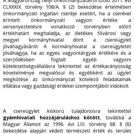
A Magyarország helyi önkormányzatairól szóló 2011. évi
CLXXXIX. törvény 108/A. § (2) bekezdése értelmében
önkormányzati ingatlan cseréje esetén, ha a cserével
érintett önkormányzati vagyon értéke a
versenyeztetésre vonatkozó törvényben előírt
értékhatárt meghaladja, az illetékes fővárosi vagy
megyei kormányhivatal dönt a csereügylet
jóváhagyásáról. A kormányhivatal a csereügyletet
jóváhagyja, ha az egyes vagyontárgyak értékére és a
szerződésben foglalt egyéb vagyoni
kötelezettségvállalásra tekintettel az értékarányosság
követelménye megvalósul és egyébként az ügylet
megkötése az önkormányzat kötelező feladatainak
ellátása vagy gazdasági érdekei szempontjából indokolt.
A csereügylet kiskorú tulajdonosra tekintettel
gyámhivatali hozzájáruláshoz kötött
, továbbá a
Magyar Államot az 1996. évi LIII. törvény 68. § (6)
bekezdése alapján védett természeti érték és terület