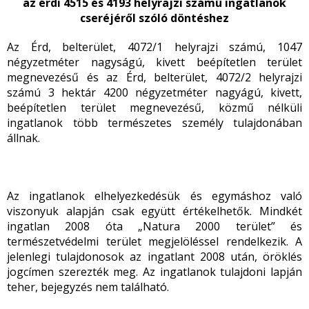
az érdi 4515 és 4193 helyrajzi számú ingatlanok
cseréjéről szóló döntéshez
Az Érd, belterület, 4072/1 helyrajzi számú, 1047
négyzetméter nagyságú, kivett beépítetlen terület
megnevezésű és az Érd, belterület, 4072/2 helyrajzi
számú 3 hektár 4200 négyzetméter nagyágú, kivett,
beépítetlen terület megnevezésű, közmű nélküli
ingatlanok több természetes személy tulajdonában
állnak.
Az ingatlanok elhelyezkedésük és egymáshoz való
viszonyuk alapján csak együtt értékelhetők. Mindkét
ingatlan 2008 óta „Natura 2000 terület” és
természetvédelmi terület megjelöléssel rendelkezik. A
jelenlegi tulajdonosok az ingatlant 2008 után, öröklés
jogcímen szerezték meg. Az ingatlanok tulajdoni lapján
teher, bejegyzés nem található.