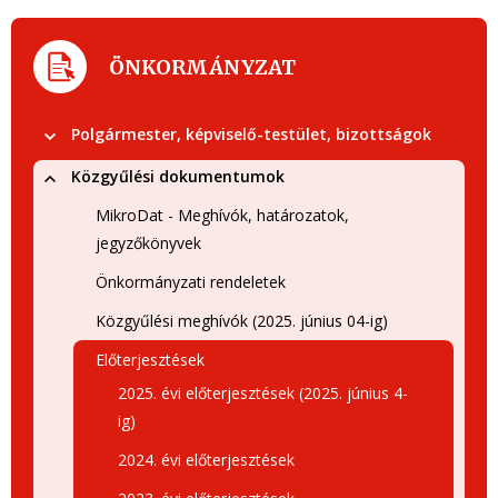
ÖNKORMÁNYZAT
Polgármester, képviselő-testület, bizottságok
Közgyűlési dokumentumok
MikroDat - Meghívók, határozatok,
jegyzőkönyvek
Önkormányzati rendeletek
Közgyűlési meghívók (2025. június 04-ig)
Előterjesztések
2025. évi előterjesztések (2025. június 4-
ig)
2024. évi előterjesztések