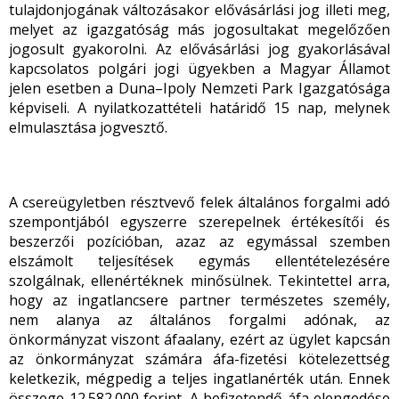
tulajdonjogának változásakor elővásárlási jog illeti meg,
melyet az igazgatóság más jogosultakat megelőzően
jogosult gyakorolni. Az elővásárlási jog gyakorlásával
kapcsolatos polgári jogi ügyekben a Magyar Államot
jelen esetben a Duna–Ipoly Nemzeti Park Igazgatósága
képviseli. A nyilatkozattételi határidő 15 nap, melynek
elmulasztása jogvesztő.
A csereügyletben résztvevő felek általános forgalmi adó
szempontjából egyszerre szerepelnek értékesítői és
beszerzői pozícióban, azaz az egymással szemben
elszámolt teljesítések egymás ellentételezésére
szolgálnak, ellenértéknek minősülnek. Tekintettel arra,
hogy az ingatlancsere partner természetes személy,
nem alanya az általános forgalmi adónak, az
önkormányzat viszont áfaalany, ezért az ügylet kapcsán
az önkormányzat számára áfa-fizetési kötelezettség
keletkezik, mégpedig a teljes ingatlanérték után. Ennek
összege 12.582.000 forint. A befizetendő áfa elengedése