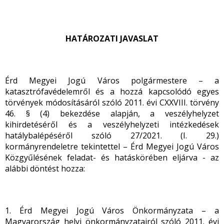
HATÁROZATI JAVASLAT
Érd Megyei Jogú Város polgármestere – a
katasztrófavédelemről és a hozzá kapcsolódó egyes
törvények módosításáról szóló 2011. évi CXXVIII. törvény
46. § (4) bekezdése alapján, a veszélyhelyzet
kihirdetéséről és a veszélyhelyzeti intézkedések
hatálybalépéséről szóló 27/2021. (I. 29.)
kormányrendeletre tekintettel – Érd Megyei Jogú Város
Közgyűlésének feladat- és hatáskörében eljárva - az
alábbi döntést hozza:
1. Érd Megyei Jogú Város Önkormányzata – a
Magyarország helyi önkormányzatairól szóló 2011. évi