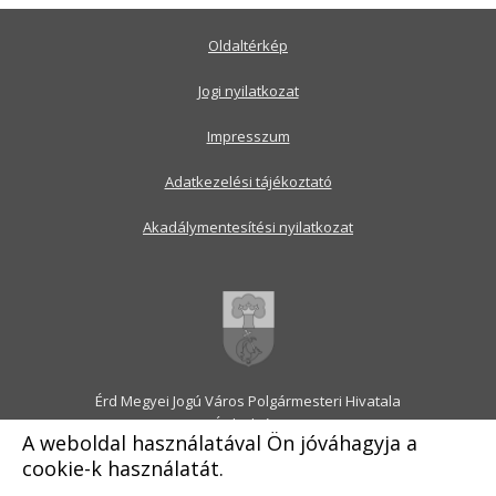
Oldaltérkép
Jogi nyilatkozat
Impresszum
Adatkezelési tájékoztató
Akadálymentesítési nyilatkozat
Érd Megyei Jogú Város Polgármesteri Hivatala
2030 Érd, Alsó utca 1.
A weboldal használatával Ön jóváhagyja a
Levélcím: 2031 Érd, Pf.: 31
cookie-k használatát.
E-mail:
onkormanyzat@erd.hu