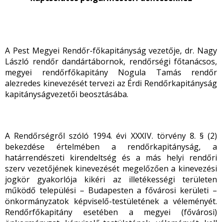
A Pest Megyei Rendőr-főkapitányság vezetője, dr. Nagy
László rendőr dandártábornok, rendőrségi főtanácsos,
megyei rendőrfőkapitány Nogula Tamás rendőr
alezredes kinevezését tervezi az Érdi Rendőrkapitányság
kapitányságvezetői beosztásába.
A Rendőrségről szóló 1994. évi XXXIV. törvény 8. § (2)
bekezdése értelmében a rendőrkapitányság, a
határrendészeti kirendeltség és a más helyi rendőri
szerv vezetőjének kinevezését megelőzően a kinevezési
jogkör gyakorlója kikéri az illetékességi területen
működő települési – Budapesten a fővárosi kerületi –
önkormányzatok képviselő-testületének a véleményét.
Rendőrfőkapitány esetében a megyei (fővárosi)