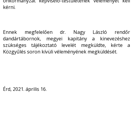
önkormányzat képviselő-testületének véleményét kell
kérni.
Ennek megfelelően dr. Nagy László rendőr
dandártábornok, megyei kapitány a kinevezéshez
szükséges tájékoztató levelét megküldte, kérte a
Közgyűlés soron kívüli véleményének megküldését.
Érd, 2021. április 16.