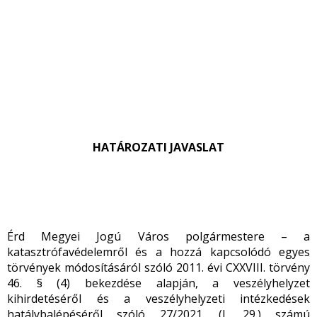
HATÁROZATI JAVASLAT
Érd Megyei Jogú Város polgármestere – a
katasztrófavédelemről és a hozzá kapcsolódó egyes
törvények módosításáról szóló 2011. évi CXXVIII. törvény
46. § (4) bekezdése alapján, a veszélyhelyzet
kihirdetéséről és a veszélyhelyzeti intézkedések
hatálybalépéséről szóló 27/2021. (I. 29.) számú