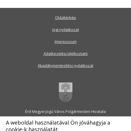
Oldaltérkép
Jogi nyilatkozat
Impresszum
Adatkezelési tájékoztató
Akadálymentesítési nyilatkozat
Érd Megyei Jogú Város Polgármesteri Hivatala
2030 Érd, Alsó utca 1.
A weboldal használatával Ön jóváhagyja a
Levélcím: 2031 Érd, Pf.: 31
cookie-k használatát.
E-mail:
onkormanyzat@erd.hu