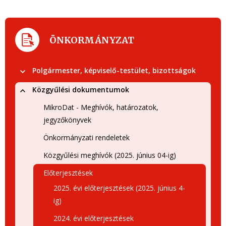
ÖNKORMÁNYZAT
Polgármester, képviselő-testület, bizottságok
Közgyűlési dokumentumok
MikroDat - Meghívók, határozatok,
jegyzőkönyvek
Önkormányzati rendeletek
Közgyűlési meghívók (2025. június 04-ig)
Előterjesztések
2025. évi előterjesztések (2025. június 4-
ig)
2024. évi előterjesztések