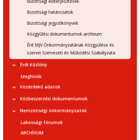
Bizottsági előterjesztések
Bizottsági határozatok
Bizottsági jegyzőkönyvek
Közgyűlési dokumentumok archívum
Érd MJV Önkormányzatának Közgyűlése és
szervei Szervezeti és Működési Szabályzata
Érdi Közlöny
Meghívók
Közérdekű adatok
Közbeszerzési dokumentumok
Nemzetiségi önkormányzatok
Lakossági fórumok
ARCHÍVUM