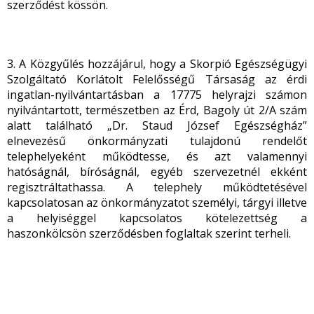
szerződést kössön.
3. A Közgyűlés hozzájárul, hogy a Skorpió Egészségügyi
Szolgáltató Korlátolt Felelősségű Társaság az érdi
ingatlan-nyilvántartásban a 17775 helyrajzi számon
nyilvántartott, természetben az Érd, Bagoly út 2/A szám
alatt található „Dr. Staud József Egészségház”
elnevezésű önkormányzati tulajdonú rendelőt
telephelyeként működtesse, és azt valamennyi
hatóságnál, bíróságnál, egyéb szervezetnél ekként
regisztráltathassa. A telephely működtetésével
kapcsolatosan az önkormányzatot személyi, tárgyi illetve
a helyiséggel kapcsolatos kötelezettség a
haszonkölcsön szerződésben foglaltak szerint terheli.