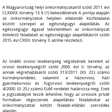
A Magyarország helyi önkormányzatairól szóló 2011. évi
CLXXXIX. törvény 13. § (1) bekezdésének 4. pontja alapján
az önkormányzatok helyben ellátandó közfeladatai
között szerepel az egészségügyi alapellátás. Az
egészségügyi ágazat tekintetében az önkormányzat
kötelező feladatait az egészségügyi alapellátásról szóló
2015. évi CXXIII. törvény 3. alcíme részletezi.
Az önálló orvosi tevékenység végzésének kereteit az
orvosi tevékenységről szóló 2000. évi II. törvény, az
annak végrehajtásáról szóló 313/2011. (XII. 23.) számú
kormányrendelet, valamint a háziorvosi, házi
gyermekorvosi és fogorvosi tevékenységről szóló
4/2000. (II. 25.) számú EüM rendelet határozza meg. Ezek
a jogszabályok teszik lehetővé, hogy az orvosok privát
formában végezzenek alapellátási feladatokat az
önkormányzattal kötött feladat-ellátási szerződés
alapján.