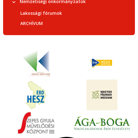
Nemzetiségi önkormányzatok
Lakossági fórumok
ARCHÍVUM