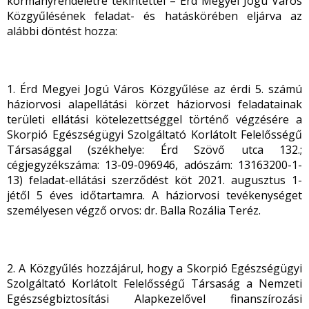
kormányrendeletre tekintettel – Érd Megyei Jogú Város
Közgyűlésének feladat- és hatáskörében eljárva az
alábbi döntést hozza:
1. Érd Megyei Jogú Város Közgyűlése az érdi 5. számú
háziorvosi alapellátási körzet háziorvosi feladatainak
területi ellátási kötelezettséggel történő végzésére a
Skorpió Egészségügyi Szolgáltató Korlátolt Felelősségű
Társasággal (székhelye: Érd Szövő utca 132.;
cégjegyzékszáma: 13-09-096946, adószám: 13163200-1-
13) feladat-ellátási szerződést köt 2021. augusztus 1-
jétől 5 éves időtartamra. A háziorvosi tevékenységet
személyesen végző orvos: dr. Balla Rozália Teréz.
2. A Közgyűlés hozzájárul, hogy a Skorpió Egészségügyi
Szolgáltató Korlátolt Felelősségű Társaság a Nemzeti
Egészségbiztosítási Alapkezelővel finanszírozási