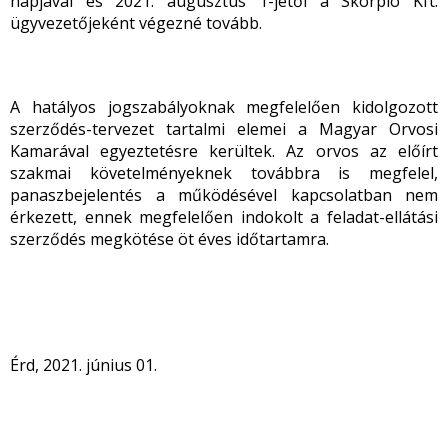
napjával és 2021. augusztus 1-jétől a Skorpió Kft.
ügyvezetőjeként végezné tovább.
A hatályos jogszabályoknak megfelelően kidolgozott
szerződés-tervezet tartalmi elemei a Magyar Orvosi
Kamarával egyeztetésre kerültek. Az orvos az előírt
szakmai követelményeknek továbbra is megfelel,
panaszbejelentés a működésével kapcsolatban nem
érkezett, ennek megfelelően indokolt a feladat-ellátási
szerződés megkötése öt éves időtartamra.
Érd, 2021. június 01.