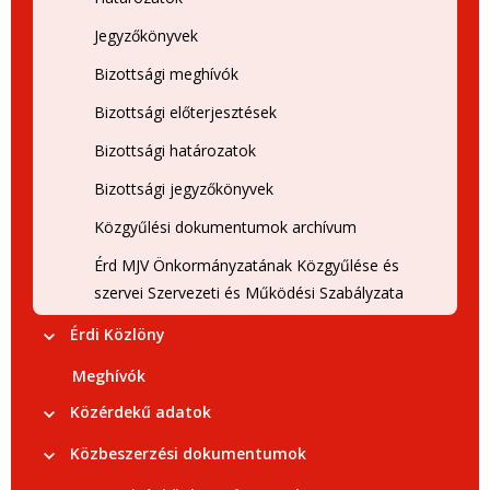
Jegyzőkönyvek
Bizottsági meghívók
Bizottsági előterjesztések
Bizottsági határozatok
Bizottsági jegyzőkönyvek
Közgyűlési dokumentumok archívum
Érd MJV Önkormányzatának Közgyűlése és
szervei Szervezeti és Működési Szabályzata
Érdi Közlöny
Meghívók
Közérdekű adatok
Közbeszerzési dokumentumok