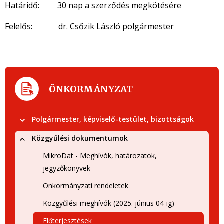
Határidő: 30 nap a szerződés megkötésére
Felelős: dr. Csőzik László polgármester
ÖNKORMÁNYZAT
Polgármester, képviselő-testület, bizottságok
Közgyűlési dokumentumok
MikroDat - Meghívók, határozatok,
jegyzőkönyvek
Önkormányzati rendeletek
Közgyűlési meghívók (2025. június 04-ig)
Előterjesztések