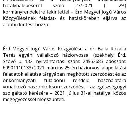
hatálybalépéséről szóló 27/2021. (I. 29.)
kormányrendeletre tekintettel – Érd Megyei Jogú Város
Közgyűlésének feladat- és hatáskörében eljárva az
alábbi döntést hozza:
Érd Megyei Jogú Város Közgyűlése a dr. Balla Rozália
Teréz egyéni vállalkozó háziorvossal (székhely: Érd,
Szövő u. 132. nyilvántartási szám: 24562683 adószám:
60901110133) 2021. március 25-én háziorvosi alapellátási
feladatok ellátása tárgyában megkötött szerződést és az
önkormányzati tulajdonú rendelő használatára
vonatkozó haszonkölcsön szerződést – az egészségügyi
szolgáltató kérésére – 2021. július 31-ai hatállyal közös
megegyezéssel megszünteti.