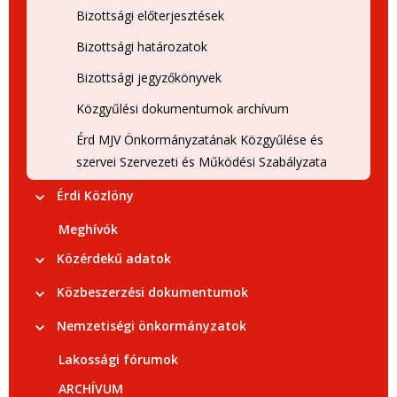
Bizottsági előterjesztések
Bizottsági határozatok
Bizottsági jegyzőkönyvek
Közgyűlési dokumentumok archívum
Érd MJV Önkormányzatának Közgyűlése és
szervei Szervezeti és Működési Szabályzata
Érdi Közlöny
Meghívók
Közérdekű adatok
Közbeszerzési dokumentumok
Nemzetiségi önkormányzatok
Lakossági fórumok
ARCHÍVUM