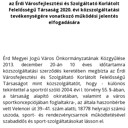
az Érdi Városfejlesztési és Szolgáltató Korlátolt
Felelősségű Társaság 2020. évi közszolgáltatási
tevékenységére vonatkozó működési jelentés
elfogadására
Érd Megyei Jogú Város Önkormányzatának Közgyűlése
2013. december 20-án 10 éves időtartamra
közszolgáltatási szerződés keretében megbízta az Érdi
Városfejlesztési és Szolgáltató Korlátolt Felelősségű
Társaságot mint közszolgáltatót, hogy - különös
tekintettel a sportról szóló 2004. évi I. törvény 55. §-ában,
a társaság alapító okiratában, valamint a város
sportkoncepciójában foglaltakra-, az általa haszonbérbe
vett Velencei út 39–41. szám alatti, 18778 helyrajzi számú
uszoda, sport- és rendezvénycsarnok működtetésével
szabadidős és sport-szolgáltatásokat lásson el.