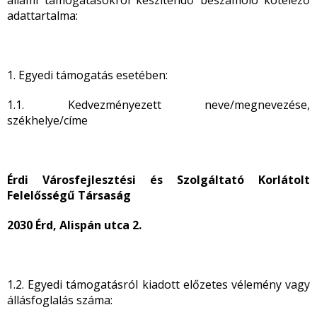
állami támogatásokról készítendő beszámoló kötelező
adattartalma:
1. Egyedi támogatás esetében:
1.1. Kedvezményezett neve/megnevezése,
székhelye/címe
Érdi Városfejlesztési és Szolgáltató Korlátolt
Felelősségű Társaság
2030 Érd, Alispán utca 2.
1.2. Egyedi támogatásról kiadott előzetes vélemény vagy
állásfoglalás száma: