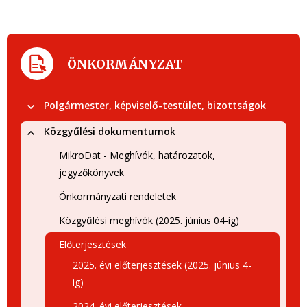
ÖNKORMÁNYZAT
Polgármester, képviselő-testület, bizottságok
Közgyűlési dokumentumok
MikroDat - Meghívók, határozatok,
jegyzőkönyvek
Önkormányzati rendeletek
Közgyűlési meghívók (2025. június 04-ig)
Előterjesztések
2025. évi előterjesztések (2025. június 4-
ig)
2024. évi előterjesztések