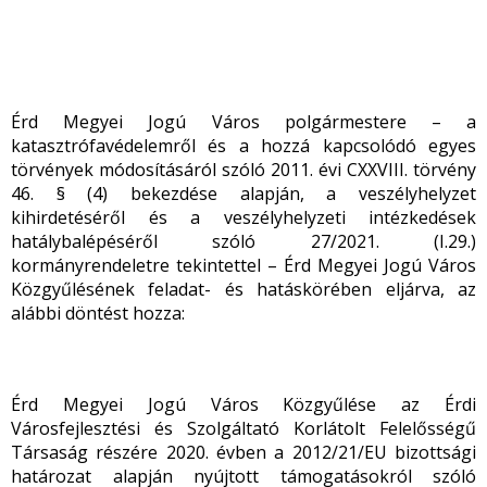
Érd Megyei Jogú Város polgármestere – a
katasztrófavédelemről és a hozzá kapcsolódó egyes
törvények módosításáról szóló 2011. évi CXXVIII. törvény
46. § (4) bekezdése alapján, a veszélyhelyzet
kihirdetéséről és a veszélyhelyzeti intézkedések
hatálybalépéséről szóló 27/2021. (I.29.)
kormányrendeletre tekintettel – Érd Megyei Jogú Város
Közgyűlésének feladat- és hatáskörében eljárva, az
alábbi döntést hozza:
Érd Megyei Jogú Város Közgyűlése az Érdi
Városfejlesztési és Szolgáltató Korlátolt Felelősségű
Társaság részére 2020. évben a 2012/21/EU bizottsági
határozat alapján nyújtott támogatásokról szóló