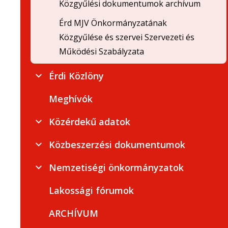
Közgyűlési dokumentumok archívum
Érd MJV Önkormányzatának
Közgyűlése és szervei Szervezeti és
Működési Szabályzata
Érdi Közlöny
Meghívók
Közérdekű adatok
Közbeszerzési dokumentumok
Nemzetiségi önkormányzatok
Lakossági fórumok
ARCHÍVUM