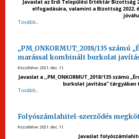
Javaslat az Érdi Települési Értéktár Bizottsá
elfogadására, valamint a Bizottság 2022.
jóváh
Tovább...
,,PM_ONKORMUT_2018/135 számú „Ér
marással kombinált burkolat javít
Közzétéve:
2021. dec. 11.
Javaslat a ,,PM_ONKORMUT_2018/135 számú „Érd
burkolat javítása” tárgyában
Tovább...
Folyószámlahitel-szerződés megkö
Közzétéve:
2021. dec. 11.
Javaslat folyószámlahi