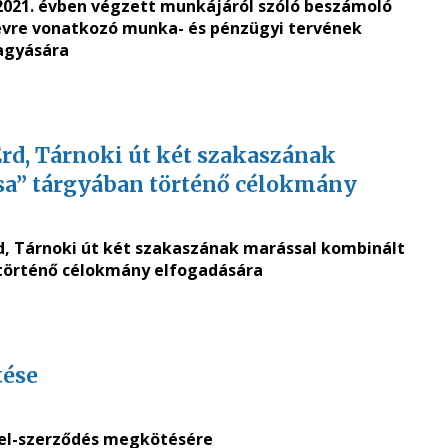
g 2021. évben végzett munkájáról szóló beszámoló
 évre vonatkozó
munka- és pénzügyi tervének
agyására
d, Tárnoki út két szakaszának
ása” tárgyában történő célokmány
, Tárnoki út két szakaszának marással kombinált
 történő célokmány elfogadására
tése
tel-szerződés megkötésére