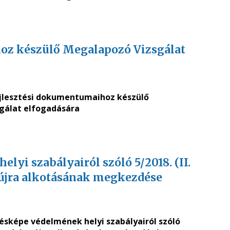
oz készülő Megalapozó Vizsgálat
ejlesztési dokumentumaihoz készülő
gálat elfogadására
lyi szabályairól szóló 5/2018. (II.
 újra alkotásának megkezdése
lésképe védelmének helyi szabályairól szóló