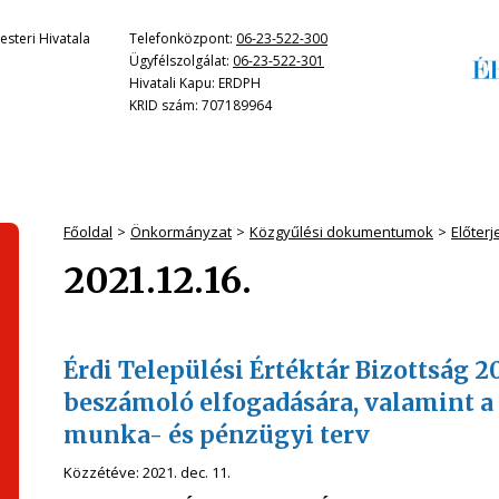
steri Hivatala
Telefonközpont:
06-23-522-300
Ügyfélszolgálat:
06-23-522-301
Hivatali Kapu: ERDPH
KRID szám: 707189964
Főoldal
Önkormányzat
Közgyűlési dokumentumok
Előter
2021.12.16.
Érdi Települési Értéktár Bizottság 
beszámoló elfogadására, valamint a
munka- és pénzügyi terv
Közzétéve:
2021. dec. 11.