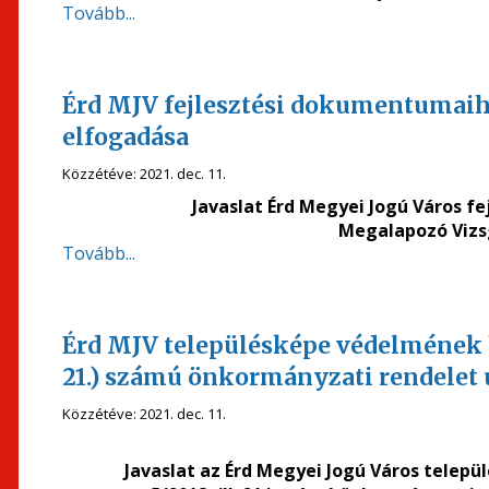
Tovább...
Érd MJV fejlesztési dokumentumaih
elfogadása
Közzétéve:
2021. dec. 11.
Javaslat Érd Megyei Jogú Város f
Megalapozó Vizs
Tovább...
Érd MJV településképe védelmének he
21.) számú önkormányzati rendelet
Közzétéve:
2021. dec. 11.
Javaslat az Érd Megyei Jogú Város telepü