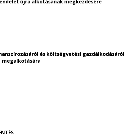
rendelet
újra alkotásának megkezdésére
inanszírozásáról és költségvetési gazdálkodásáról
t megalkotására
ENTÉS