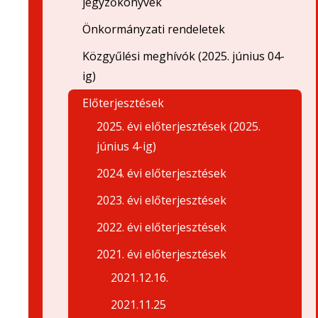
jegyzőkönyvek
Önkormányzati rendeletek
Közgyűlési meghívók (2025. június 04-
ig)
Előterjesztések
2025. évi előterjesztések (2025.
június 4-ig)
2024. évi előterjesztések
2023. évi előterjesztések
2022. évi előterjesztések
2021. évi előterjesztések
2021.12.16.
2021.11.25