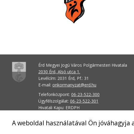
Érd Megyei Jogú Város Polgármesteri Hivatala
2030 Érd, Alsó utca 1.
Levélcím: 2031 Érd, Pf.: 31
E-mail:
onkormanyzat@erd.hu
Telefonközpont:
06-23-522-300
Ügyfélszolgálat:
06-23-522-301
Hivatali Kapu: ERDPH
KRID szám: 707189964
A weboldal használatával Ön jóváhagyja a