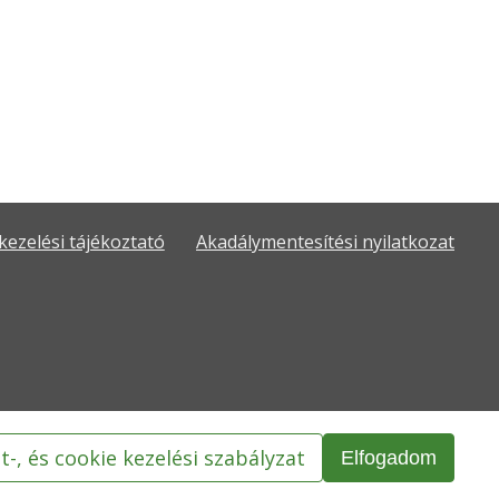
kezelési tájékoztató
Akadálymentesítési nyilatkozat
t-, és cookie kezelési szabályzat
Elfogadom