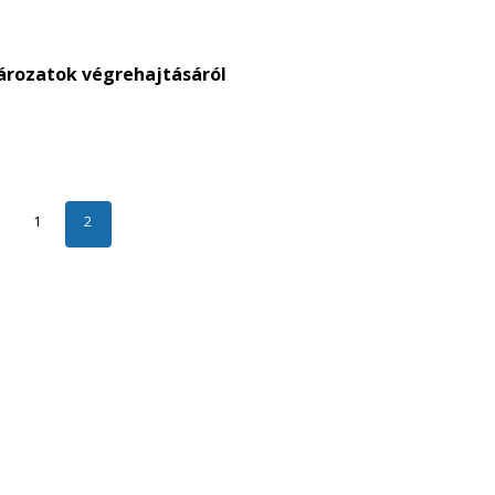
tározatok végrehajtásáról
1
2