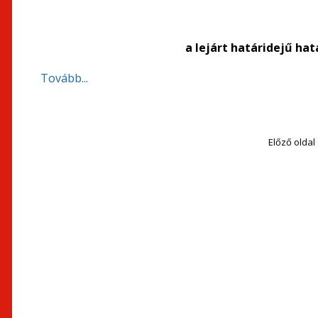
a lejárt határidejű ha
Tovább...
Előző oldal