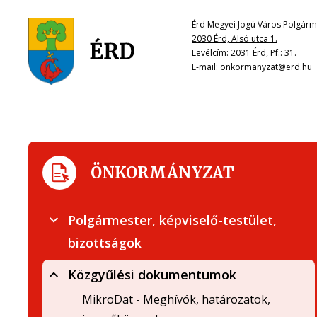
Érd Megyei Jogú Város Polgárme
2030 Érd, Alsó utca 1.
Levélcím: 2031 Érd, Pf.: 31.
E-mail:
onkormanyzat@erd.hu
ÖNKORMÁNYZAT
Polgármester, képviselő-testület,
bizottságok
Közgyűlési dokumentumok
MikroDat - Meghívók, határozatok,