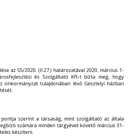
 az 55/2020. (II.27.) határozatával 2020. március 1-
árosfejlesztési és Szolgáltató Kft-t bízta meg, hogy
az önkormányzat tulajdonában lévő Gesztelyi házban
tését.
pontja szerint a társaság, mint szolgáltató az általa
a megbízó számára minden tárgyévet követő március 31-
eles készíteni.