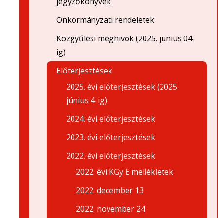
jegyzőkönyvek
Önkormányzati rendeletek
Közgyűlési meghívók (2025. június 04-
ig)
Előterjesztések
2025. évi előterjesztések (2025.
június 4-ig)
2024. évi előterjesztések
2023. évi előterjesztések
2022. évi előterjesztések
2022. évi KGy E mellékletek
2022. december 13
2022. november 24