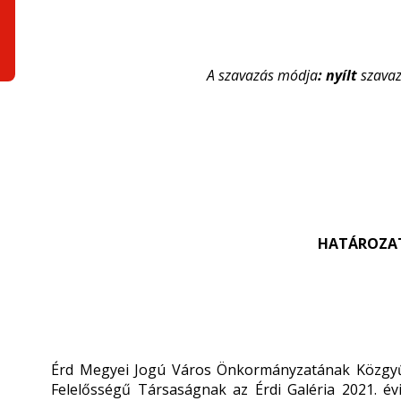
A szavazás módja
: nyílt
szavaz
HATÁROZATI
Érd Megyei Jogú Város Önkormányzatának Közgyűlés
Felelősségű Társaságnak az Érdi Galéria 2021. é