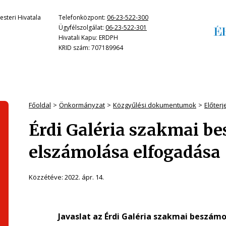
steri Hivatala
Telefonközpont:
06-23-522-300
Ügyfélszolgálat:
06-23-522-301
Hivatali Kapu: ERDPH
KRID szám: 707189964
Főoldal
Önkormányzat
Közgyűlési dokumentumok
Előter
Érdi Galéria szakmai b
elszámolása elfogadása
Közzétéve:
2022. ápr. 14.
Javaslat az Érdi Galéria szakmai beszám