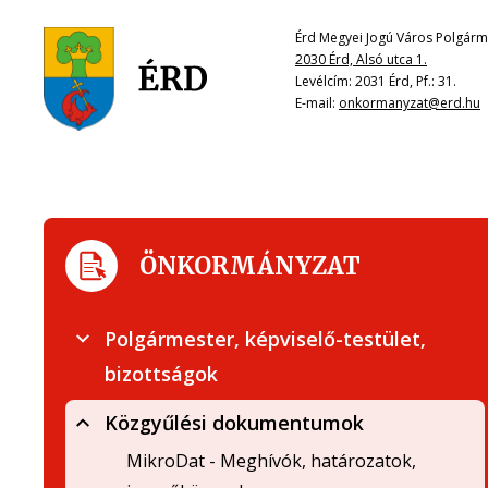
Érd Megyei Jogú Város Polgárme
2030 Érd, Alsó utca 1.
Levélcím: 2031 Érd, Pf.: 31.
E-mail:
onkormanyzat@erd.hu
ÖNKORMÁNYZAT
Polgármester, képviselő-testület,
bizottságok
Közgyűlési dokumentumok
MikroDat - Meghívók, határozatok,