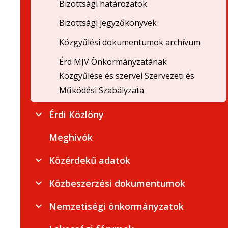
Bizottsági határozatok
Bizottsági jegyzőkönyvek
Közgyűlési dokumentumok archívum
Érd MJV Önkormányzatának
Közgyűlése és szervei Szervezeti és
Működési Szabályzata
Érdi Közlöny
Meghívók
Közérdekű adatok
Közbeszerzési dokumentumok
Nemzetiségi önkormányzatok