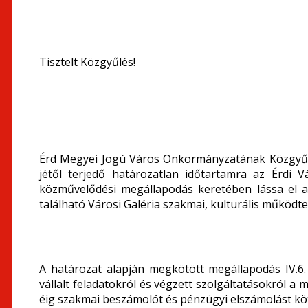
Tisztelt Közgyűlés!
Érd Megyei Jogú Város Önkormányzatának Közgyűlése
jétől terjedő határozatlan időtartamra az Érdi V
közművelődési megállapodás keretében lássa el 
található Városi Galéria szakmai, kulturális működte
A határozat alapján megkötött megállapodás IV.6. 
vállalt feladatokról és végzett szolgáltatásokról 
éig szakmai beszámolót és pénzügyi elszámolást köt