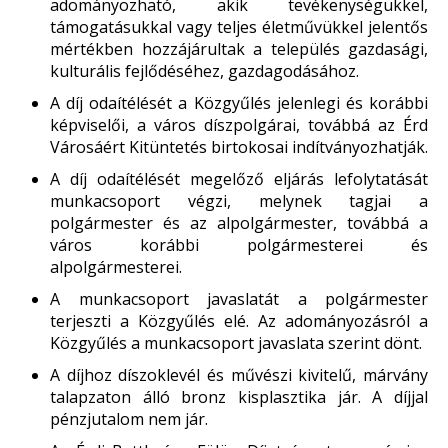
adományozható, akik tevékenységükkel,
támogatásukkal vagy teljes életművükkel jelentős
mértékben hozzájárultak a település gazdasági,
kulturális fejlődéséhez, gazdagodásához.
A díj odaítélését a Közgyűlés jelenlegi és korábbi
képviselői, a város díszpolgárai, továbbá az Érd
Városáért Kitüntetés birtokosai indítványozhatják.
A díj odaítélését megelőző eljárás lefolytatását
munkacsoport végzi, melynek tagjai a
polgármester és az alpolgármester, továbbá a
város korábbi polgármesterei és
alpolgármesterei.
A munkacsoport javaslatát a polgármester
terjeszti a Közgyűlés elé. Az adományozásról a
Közgyűlés a munkacsoport javaslata szerint dönt.
A díjhoz díszoklevél és művészi kivitelű, márvány
talapzaton álló bronz kisplasztika jár. A díjjal
pénzjutalom nem jár.