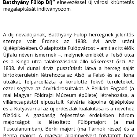
Batthyány Fülöp Díj”
elnevezéssel új városi kitüntetés
megalapítását indítványozom.
A díj névadójának, Batthyány Fülöp hercegnek jelentős
szerepe volt Érdnek az 1838. évi árvíz utáni
újjáépítésében. Ő alapította Fülöpvárost – amit az itt élők
Újfalu néven ismernek –, melynek emlékét a Felső utca
és a Kinga utca találkozásánál álló kőkereszt őrzi. Az
1838. évi dunai árvíz pusztítását látva a herceg saját
birtokterületén létrehozta az Alsó, a Felső és az Ilona
utcákat, felparcellázta a körülötte fekvő területeket,
ezzel segítve az árvízkárosultakat. A Pelikán Fogadó (a
mai Magyar Földrajzi Múzeum épülete) létrehozása, a
villámcsapástól elpusztult Kálvária kápolna újjáépítése
és a Kutyavárnál az új erdészlak kialakítása is a nevéhez
fűződik. A gazdaság fejlesztése érdekében három
majorságot is létesített: Fülöpmajort (a mai
Tusculanumban), Berki majort (ma Tárnok része) és a
Benta majort. A magyar államnyelvért folytatott harc