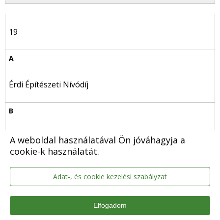
19
Érdi Építészeti Nívódíj
Ünnepi megemlékezés – október 23.
A weboldal használatával Ön jóváhagyja a
cookie-k használatát.
Adat-, és cookie kezelési szabályzat
20
Elfogadom