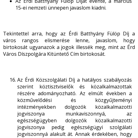
Az Érdi Batthyány Fülöp Díjat évente, a március
15-ei nemzeti ünnepen javaslom kiadni.
Tekintettel arra, hogy az Érdi Batthyány Fülöp Díj a
város rangos elismerése lenne, javaslom, hogy
birtokosát ugyanazok a jogok illessék meg, mint az Érd
Város Díszpolgára Kitüntető Cím birtokosát.
Az Érdi Közszolgálati Díj a hatályos szabályozás
szerint köztisztviselők és közalkalmazottak
részére adományozható. Az elmúlt években a
közművelődési és közgyűjteményi
intézményekben dolgozók közalkalmazotti
jogviszonya munkaviszonnyá, az
egészségügyben dolgozók közalkalmazotti
jogviszonya pedig egészségügyi szolgálati
jogviszonnyá alakult át. Annak érdekében, hogy