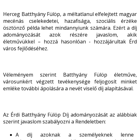
Herceg Batthyány Fülöp, a méltatlanul elfelejtett magyar
mecénás cselekedetei, hazafisága, szociális érzéke
ösztönző példa lehet mindannyiunk számára. Ezért a díj
adományozását azok részére javaslom, akik
életművükkel – hozzá hasonlóan - hozzájárultak Érd
város fejlődéséhez.
Véleményem szerint Batthyány Fülöp életműve,
városunkért végzett tevékenysége feljogosít minket
emléke további ápolására a nevét viselő díj alapításával.
Az Érdi Batthyány Fülöp Díj adományozását az alábbiak
szerint javaslom szabályozni a Rendeletben:
A díj azoknak a személyeknek lenne