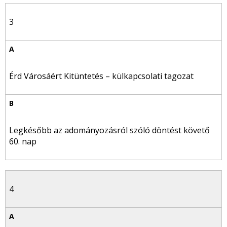
3
Érd Városáért Kitüntetés – külkapcsolati tagozat
Legkésőbb az adományozásról szóló döntést követő
60. nap
4