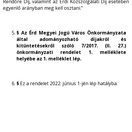
Rendőre Díj, valamint az
Érdi Közszolgálati
Díj esetében
egyenlő arányban meg kell osztani.”
§ Az Érd Megyei Jogú Város Önkormányzata
által adományozható díjakról és
kitüntetésekről szóló 7/2017. (II. 27.)
önkormányzati rendelet 1. melléklete
helyébe az 1. melléklet lép.
§
Ez a rendelet 2022. június 1-jén lép hatályba.