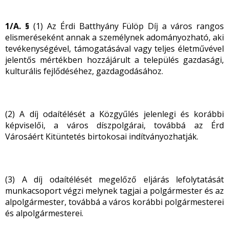
1/A. §
(1) Az Érdi Batthyány Fülöp Díj a város rangos
elismeréseként annak a személynek adományozható, aki
tevékenységével, támogatásával vagy teljes életművével
jelentős mértékben hozzájárult a település gazdasági,
kulturális fejlődéséhez, gazdagodásához.
(2) A díj odaítélését a Közgyűlés jelenlegi és korábbi
képviselői, a város díszpolgárai, továbbá az Érd
Városáért Kitüntetés birtokosai indítványozhatják.
(3) A díj odaítélését megelőző eljárás lefolytatását
munkacsoport végzi melynek tagjai a polgármester és az
alpolgármester, továbbá a város korábbi polgármesterei
és alpolgármesterei.