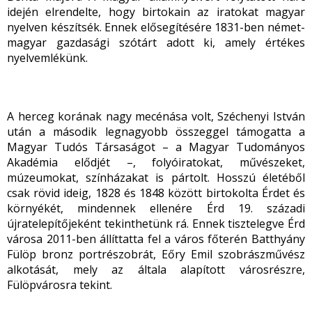
idején elrendelte, hogy birtokain az iratokat magyar
nyelven készítsék. Ennek elősegítésére 1831-ben német-
magyar gazdasági szótárt adott ki, amely értékes
nyelvemlékünk.
A herceg korának nagy mecénása volt, Széchenyi István
után a második legnagyobb összeggel támogatta a
Magyar Tudós Társaságot – a Magyar Tudományos
Akadémia elődjét –, folyóiratokat, művészeket,
múzeumokat, színházakat is pártolt. Hosszú életéből
csak rövid ideig, 1828 és 1848 között birtokolta Érdet és
környékét, mindennek ellenére Érd 19. századi
újratelepítőjeként tekinthetünk rá. Ennek tisztelegve Érd
városa 2011-ben állíttatta fel a város főterén Batthyány
Fülöp bronz portrészobrát, Eőry Emil szobrászművész
alkotását, mely az általa alapított városrészre,
Fülöpvárosra tekint.