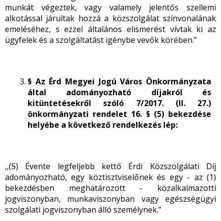
munkát végeztek, vagy valamely jelentős szellemi
alkotással járultak hozzá a közszolgálat színvonalának
emeléséhez, s ezzel általános elismerést vívtak ki az
ügyfelek és a szolgáltatást igénybe vevők körében.”
§ Az Érd Megyei Jogú Város Önkormányzata
által adományozható díjakról és
kitüntetésekről szóló 7/2017. (II. 27.)
önkormányzati rendelet 16. § (5) bekezdése
helyébe a következő rendelkezés lép:
,,(5) Évente legfeljebb kettő Érdi Közszolgálati Díj
adományozható, egy köztisztviselőnek és egy - az (1)
bekezdésben meghatározott - közalkalmazotti
jogviszonyban, munkaviszonyban vagy egészségügyi
szolgálati jogviszonyban álló személynek.”