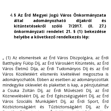
§ Az Érd Megyei Jogú Város Önkormányzata
által adományozható díjakról és
kitüntetésekről szóló 7/2017. (II. 27.)
önkormányzati rendelet 21. § (1) bekezdése
helyébe a következő rendelkezés lép:
„
(1) Az elismerések az Érd Város Díszpolgára, az Érdi
Batthyány Fülöp Díj, az Érd Városáért Kitüntetés, az Érd
Város Életmű Díja, az Érdi Tudományos Díj és az Érd
Város Közéletéért elismerés kivételével megosztva is
adományozhatók. Ebben az esetben az adományozottak
mindegyike oklevelet és plakettet is kap, a pénzjutalmat
a Csuka Zoltán Díj, az Érdi Művészeti Díj, az Érd
Közneveléséért Díj, az Érd Egészségügyéért Díj, az Érd
Város Szociális Munkájáért Díj, az Érdi Sport, Érd
Közbiztonságáért és Tűzbiztonságáért Díj, az Év