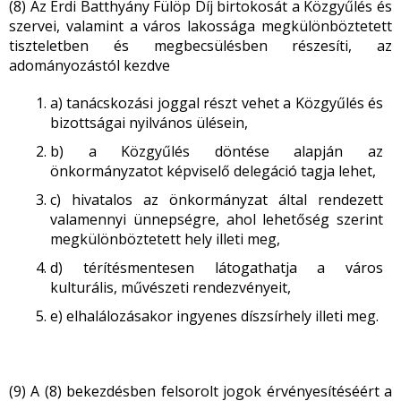
(8) Az Érdi Batthyány Fülöp Díj birtokosát a Közgyűlés és
szervei, valamint a város lakossága megkülönböztetett
tiszteletben és megbecsülésben részesíti, az
adományozástól kezdve
a) tanácskozási joggal részt vehet a Közgyűlés és
bizottságai nyilvános ülésein,
b) a Közgyűlés döntése alapján az
önkormányzatot képviselő delegáció tagja lehet,
c) hivatalos az önkormányzat által rendezett
valamennyi ünnepségre, ahol lehetőség szerint
megkülönböztetett hely illeti meg,
d) térítésmentesen látogathatja a város
kulturális, művészeti rendezvényeit,
e) elhalálozásakor ingyenes díszsírhely illeti meg.
(9) A (8) bekezdésben felsorolt jogok érvényesítéséért a