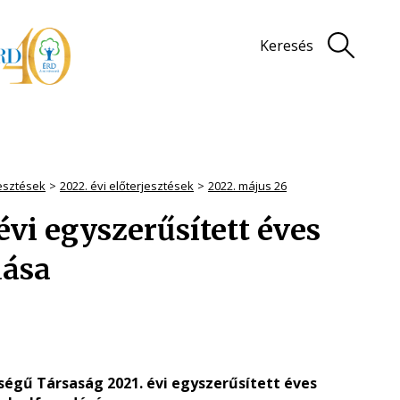
Keresés
jesztések
2022. évi előterjesztések
2022. május 26
 évi egyszerűsített éves
dása
ősségű Társaság 2021. évi egyszerűsített éves