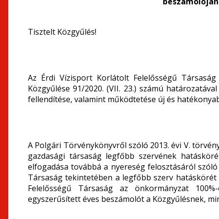
beszámolóján
Tisztelt Közgyűlés!
Az Érdi Vízisport Korlátolt Felelősségű Társas
Közgyűlése 91/2020. (VII. 23.) számú határozatáva
fellendítése, valamint működtetése új és hatékonyab
A Polgári Törvénykönyvről szóló 2013. évi V. törvény
gazdasági társaság legfőbb szervének hatásköréb
elfogadása továbbá a nyereség felosztásáról szóló 
Társaság tekintetében a legfőbb szerv hatáskörét az
Felelősségű Társaság az önkormányzat 100%-o
egyszerűsített éves beszámolót a Közgyűlésnek, mint