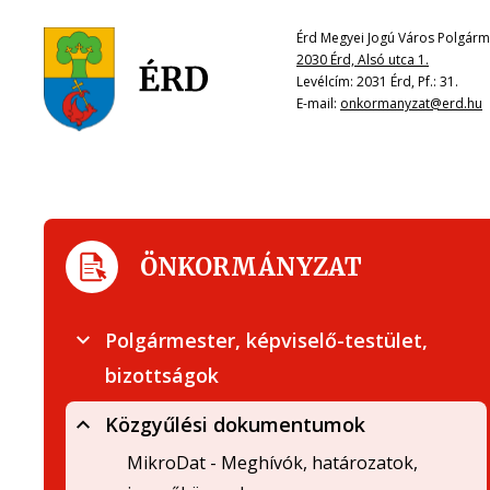
Érd Megyei Jogú Város Polgárme
2030 Érd, Alsó utca 1.
Levélcím: 2031 Érd, Pf.: 31.
E-mail:
onkormanyzat@erd.hu
ÖNKORMÁNYZAT
Polgármester, képviselő-testület,
bizottságok
Közgyűlési dokumentumok
MikroDat - Meghívók, határozatok,