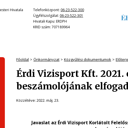
steri Hivatala
Telefonközpont:
06-23-522-300
Ügyfélszolgálat:
06-23-522-301
Hivatali Kapu: ERDPH
KRID szám: 707189964
Főoldal
Önkormányzat
Közgyűlési dokumentumok
Előter
Érdi Vizisport Kft. 2021.
beszámolójának elfoga
Közzétéve:
2022. máj. 23.
Javaslat az Érdi Vizisport Korlátolt Felel