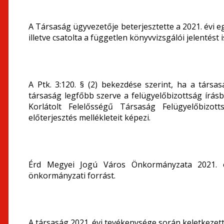
A Társaság ügyvezetője beterjesztette a 2021. évi e
illetve csatolta a független könyvvizsgálói jelentést 
A Ptk. 3:120. § (2) bekezdése szerint, ha a társ
társaság legfőbb szerve a felügyelőbizottság írásb
Korlátolt Felelősségű Társaság Felügyelőbizot
előterjesztés mellékleteit képezi.
Érd Megyei Jogú Város Önkormányzata 2021. é
önkormányzati forrást.
A társaság 2021. évi tevékenysége során keletkezett