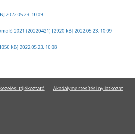
kB]
2022.05.23. 10:09
számoló 2021 (20220421)
[2920 kB]
2022.05.23. 10:09
1050 kB]
2022.05.23. 10:08
kezelési tájékoztató
Akadálymentesítési nyilatkozat