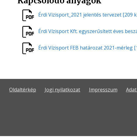
Kapcsolódó anyagok
Érdi Vizisport_2021 jelentés tervezet
[209 
Érdi Vízisport Kft. egyszerűsített éves be
Érdi Vízisport FEB határozat 2021-mérleg
[
Oldaltérkép
Jogi nyilatkozat
Impresszum
Adat