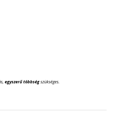
ás,
egyszerű többség
szükséges
.