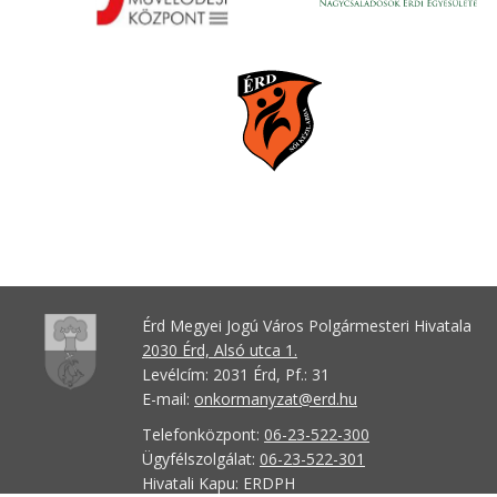
Érd Megyei Jogú Város Polgármesteri Hivatala
2030 Érd, Alsó utca 1.
Levélcím: 2031 Érd, Pf.: 31
E-mail:
onkormanyzat@erd.hu
Telefonközpont:
06-23-522-300
Ügyfélszolgálat:
06-23-522-301
Hivatali Kapu: ERDPH