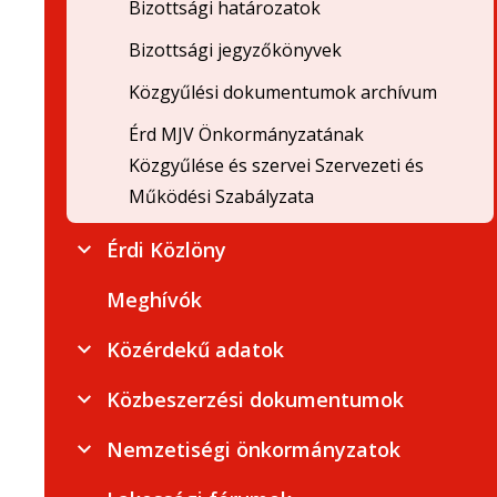
Bizottsági határozatok
Bizottsági jegyzőkönyvek
Közgyűlési dokumentumok archívum
Érd MJV Önkormányzatának
Közgyűlése és szervei Szervezeti és
Működési Szabályzata
Érdi Közlöny
Meghívók
Közérdekű adatok
Közbeszerzési dokumentumok
Nemzetiségi önkormányzatok