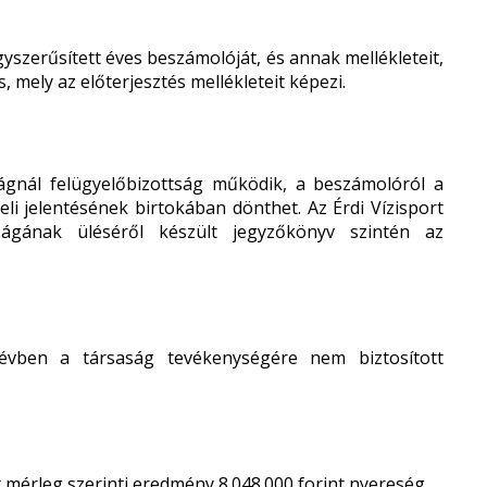
gyszerűsített éves beszámolóját, és annak mellékleteit,
is, mely az előterjesztés mellékleteit képezi.
aságnál felügyelőbizottság működik, a beszámolóról a
eli jelentésének birtokában dönthet. Az Érdi Vízisport
tságának üléséről készült jegyzőkönyv szintén az
vben a társaság tevékenységére nem biztosított
 mérleg szerinti eredmény 8.048.000 forint nyereség.