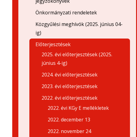
jegyzőkönyvek
Önkormányzati rendeletek
Közgyűlési meghívók (2025. június 04-
ig)
Előterjesztések
2025. évi előterjesztések (2025.
június 4-ig)
2024. évi előterjesztések
2023. évi előterjesztések
2022. évi előterjesztések
2022. évi KGy E mellékletek
2022. december 13
2022. november 24