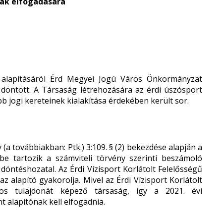
ak elfogadására
ág alapításáról Érd Megyei Jogú Város Önkormányzat
l döntött. A Társaság létrehozására az érdi úszósport
b jogi kereteinek kialakítása érdekében került sor.
 (a továbbiakban: Ptk.) 3:109. § (2) bekezdése alapján a
e tartozik a számviteli törvény szerinti beszámoló
döntéshozatal. Az Érdi Vízisport Korlátolt Felelősségű
 alapító gyakorolja. Mivel az Érdi Vízisport Korlátolt
s tulajdonát képező társaság, így a 2021. évi
 alapítónak kell elfogadnia.