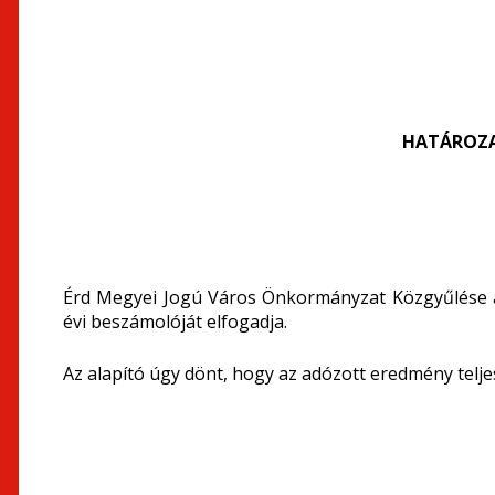
HATÁROZA
Érd Megyei Jogú Város Önkormányzat Közgyűlése az
évi beszámolóját elfogadja.
Az alapító úgy dönt, hogy az adózott eredmény telj