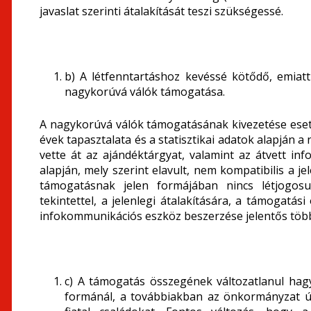
javaslat szerinti átalakítását teszi szükségessé.
b) A létfenntartáshoz kevéssé kötődő, emiat
nagykorúvá válók támogatása.
A nagykorúvá válók támogatásának kivezetése eset
évek tapasztalata és a statisztikai adatok alapján
vette át az ajándéktárgyat, valamint az átvett in
alapján, mely szerint elavult, nem kompatibilis a j
támogatásnak jelen formájában nincs létjogosu
tekintettel, a jelenlegi átalakítására, a támogat
infokommunikációs eszköz beszerzése jelentős több
c) A támogatás összegének változatlanul hagy
formánál, a továbbiakban az önkormányzat új 