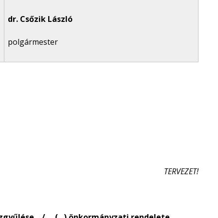
dr. Csőzik László
polgármester
TERVEZET!
űlése .../.... (...) önkormányzati rendelete