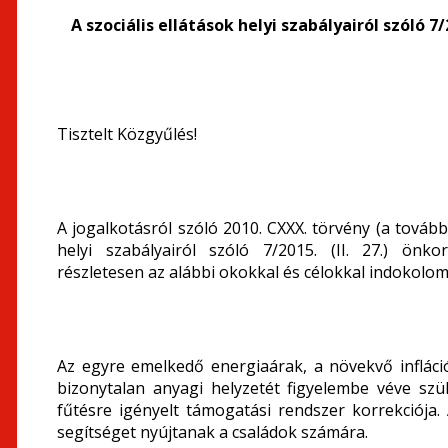
A szociális ellátások helyi szabályairól szóló 
Tisztelt Közgyűlés!
A jogalkotásról szóló 2010. CXXX. törvény (a további
helyi szabályairól szóló 7/2015. (II. 27.) önk
részletesen az alábbi okokkal és célokkal indokolom
Az egyre emelkedő energiaárak, a növekvő infláci
bizonytalan anyagi helyzetét figyelembe véve szük
fűtésre igényelt támogatási rendszer korrekciója.
segítséget nyújtanak a családok számára.