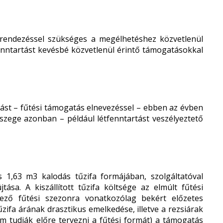
 átrendezéssel szükséges a megélhetéshez közvetlenül
enntartást kevésbé közvetlenül érintő támogatásokkal
tást – fűtési támogatás elnevezéssel – ebben az évben
szege azonban – például létfenntartást veszélyeztető
s 1,63 m
3
kalodás tűzifa formájában, szolgáltatóval
jtása. A kiszállított tűzifa költsége az elmúlt fűtési
ező fűtési szezonra vonatkozólag bekért előzetes
űzifa árának drasztikus emelkedése, illetve a rezsiárak
m tudják előre tervezni a fűtési formát) a támogatás