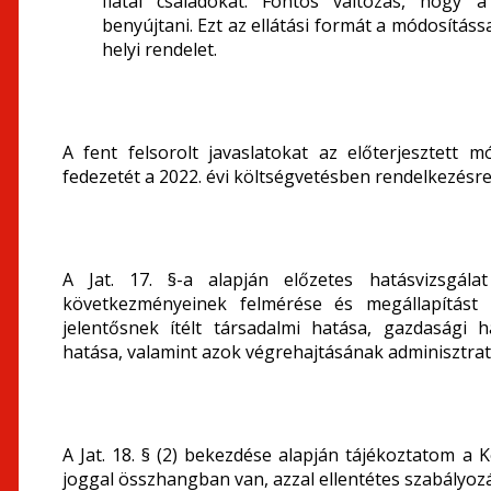
fiatal családokat. Fontos változás, hogy
benyújtani. Ezt az ellátási formát a módosításs
helyi rendelet.
A fent felsorolt javaslatokat az előterjesztett 
fedezetét a 2022. évi költségvetésben rendelkezésre á
A Jat. 17. §-a alapján előzetes hatásvizsgála
következményeinek felmérése és megállapítást 
jelentősnek ítélt társadalmi hatása, gazdasági 
hatása, valamint azok végrehajtásának adminisztratí
A Jat. 18. § (2) bekezdése alapján tájékoztatom a 
joggal összhangban van, azzal ellentétes szabályozás