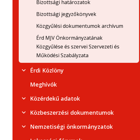
Bizottsági határozatok
Bizottsági jegyzőkönyvek
Közgyűlési dokumentumok archívum
Érd MJV Önkormányzatának
Közgyűlése és szervei Szervezeti és
Működési Szabályzata
Érdi Közlöny
Meghívók
Közérdekű adatok
Közbeszerzési dokumentumok
Nemzetiségi önkormányzatok