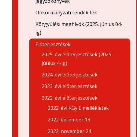
jegyzőkönyvek
Önkormányzati rendeletek
Közgyűlési meghívók (2025. június 04-
ig)
Előterjesztések
2025. évi előterjesztések (2025.
június 4-ig)
2024. évi előterjesztések
2023. évi előterjesztések
2022. évi előterjesztések
2022. évi KGy E mellékletek
2022. december 13
2022. november 24