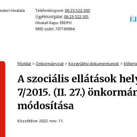
steri Hivatala
Telefonközpont:
06-23-522-300
Ügyfélszolgálat:
06-23-522-301
Hivatali Kapu: ERDPH
KRID szám: 707189964
Főoldal
Önkormányzat
Közgyűlési dokumentumok
Előter
A szociális ellátások hel
7/2015. (II. 27.) önkormá
módosítása
Közzétéve:
2022. nov. 11.