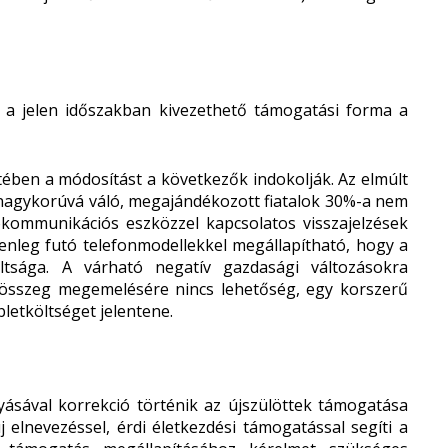
t a jelen időszakban kivezethető támogatási forma a
ében a módosítást a következők indokolják. Az elmúlt
 a nagykorúvá váló, megajándékozott fiatalok 30%-a nem
fokommunikációs eszközzel kapcsolatos visszajelzések
elenleg futó telefonmodellekkel megállapítható, hogy a
ltsága. A várható negatív gazdasági változásokra
ási összeg megemelésére nincs lehetőség, egy korszerű
letköltséget jelentene.
ásával korrekció történik az újszülöttek támogatása
elnevezéssel, érdi életkezdési támogatással segíti a