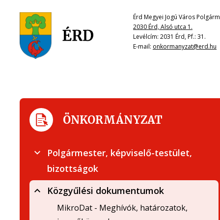
Érd Megyei Jogú Város Polgárme
2030 Érd, Alsó utca 1.
Levélcím: 2031 Érd, Pf.: 31.
E-mail:
onkormanyzat@erd.hu
ÖNKORMÁNYZAT
Polgármester, képviselő-testület,
bizottságok
Közgyűlési dokumentumok
MikroDat - Meghívók, határozatok,