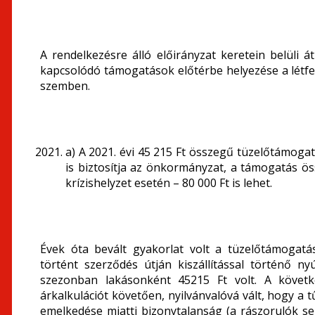
A rendelkezésre álló előirányzat keretein belüli
kapcsolódó támogatások előtérbe helyezése a létf
szemben.
a) A 2021. évi 45 215 Ft összegű tüzelőtámoga
is biztosítja az önkormányzat, a támogatás ös
krízishelyzet esetén – 80 000 Ft is lehet.
Évek óta bevált gyakorlat volt a tüzelőtámogatá
történt szerződés útján kiszállítással történő nyú
szezonban lakásonként 45215 Ft volt. A követk
árkalkulációt követően, nyilvánvalóvá vált, hogy a t
emelkedése miatti bizonytalanság (a rászorulók se