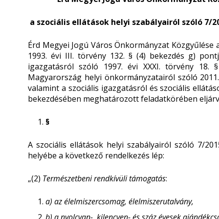
a szociális ellátások helyi szabályairól szóló 7/
Érd Megyei Jogú Város Önkormányzat Közgyűlése a sz
1993. évi III. törvény 132. § (4) bekezdés g) po
igazgatásról szóló 1997. évi XXXI. törvény 18.
Magyarország helyi önkormányzatairól szóló 2011. 
valamint a szociális igazgatásról és szociális ellátáso
bekezdésében meghatározott feladatkörében eljárva
§
A szociális ellátások helyi szabályairól szóló 7/20
helyébe a következő rendelkezés lép:
„(2)
Természetbeni rendkívüli támogatás
:
a)
az élelmiszercsomag, élelmiszerutalvány,
b)
a nyolcvan-, kilencven- és száz
évesek ajándékcs