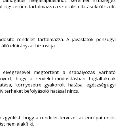
 a támogatás megállapításához kérelmet szükséges
al jogszerűen tartalmazza a szociális ellátásokról szóló
módosító rendelet tartalmazza. A javaslatok pénzügyi
lló előirányzat biztosítja.
t elvégzésével megtörtént a szabályozás várható
nyert, hogy a rendelet-módosításban foglaltaknak
hatása, környezetre gyakorolt hatása, egészségügyi
v terheket befolyásoló hatásai nincs.
Közgyűlést, hogy a rendelet-tervezet az európai uniós
t nem alakít ki.