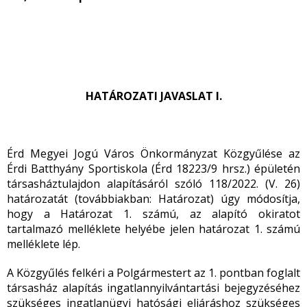
HATÁROZATI JAVASLAT I.
Érd Megyei Jogú Város Önkormányzat Közgyűlése az
Érdi Batthyány Sportiskola (Érd 18223/9 hrsz.) épületén
társasháztulajdon alapításáról szóló 118/2022. (V. 26)
határozatát (továbbiakban: Határozat) úgy módosítja,
hogy a Határozat 1. számú, az alapító okiratot
tartalmazó melléklete helyébe jelen határozat 1. számú
melléklete lép.
A Közgyűlés felkéri a Polgármestert az 1. pontban foglalt
társasház alapítás ingatlannyilvántartási bejegyzéséhez
szükséges ingatlanügyi hatósági eljáráshoz szükséges