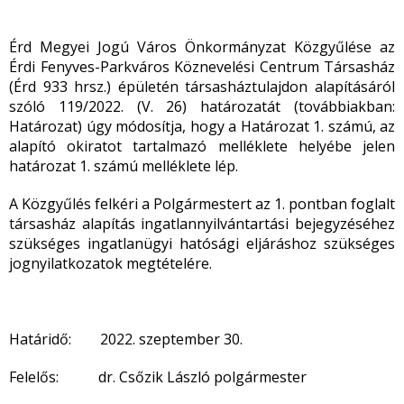
Érd Megyei Jogú Város Önkormányzat Közgyűlése az
Érdi Fenyves-Parkváros Köznevelési Centrum Társasház
(Érd 933 hrsz.) épületén társasháztulajdon alapításáról
szóló 119/2022. (V. 26) határozatát (továbbiakban:
Határozat) úgy módosítja, hogy a Határozat 1. számú, az
alapító okiratot tartalmazó melléklete helyébe jelen
határozat 1. számú melléklete lép.
A Közgyűlés felkéri a Polgármestert az 1. pontban foglalt
társasház alapítás ingatlannyilvántartási bejegyzéséhez
szükséges ingatlanügyi hatósági eljáráshoz szükséges
jognyilatkozatok megtételére.
Határidő: 2022. szeptember 30.
Felelős: dr. Csőzik László polgármester