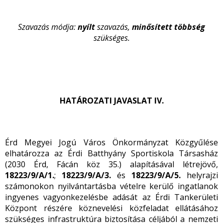
Szavazás módja:
nyílt
szavazás,
minősített többség
szükséges.
HATÁROZATI JAVASLAT IV.
Érd Megyei Jogú Város Önkormányzat Közgyűlése
elhatározza az Érdi Batthyány Sportiskola Társasház
(2030 Érd, Fácán köz 35.) alapításával létrejövő,
18223/9/A/1.
;
18223/9/A/3.
és
18223/9/A/5.
helyrajzi
számonokon nyilvántartásba vételre kerülő ingatlanok
ingyenes vagyonkezelésbe adását az Érdi Tankerületi
Központ részére köznevelési közfeladat ellátásához
szükséges infrastruktúra biztosítása céljából a nemzeti