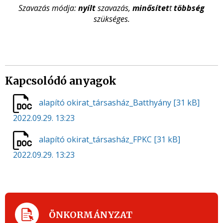
Szavazás módja:
nyílt
szavazás,
minősítet
t
többség
szükséges.
Kapcsolódó anyagok
alapító okirat_társasház_Batthyány
[31 kB]
2022.09.29. 13:23
alapító okirat_társasház_FPKC
[31 kB]
2022.09.29. 13:23
ÖNKORMÁNYZAT