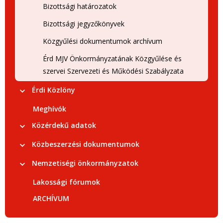
Bizottsági határozatok
Bizottsági jegyzőkönyvek
Közgyűlési dokumentumok archívum
Érd MJV Önkormányzatának Közgyűlése és
szervei Szervezeti és Működési Szabályzata
Érdi Közlöny
Meghívók
Közérdekű adatok
Közbeszerzési dokumentumok
Nemzetiségi önkormányzatok
Lakossági fórumok
ARCHÍVUM