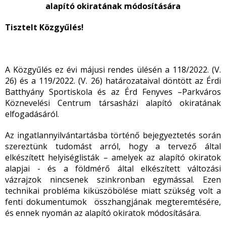
alapító okiratának módosítására
Tisztelt Közgyűlés!
A Közgyűlés ez évi májusi rendes ülésén a 118/2022. (V.
26) és a 119/2022. (V. 26) határozataival döntött az Érdi
Batthyány Sportiskola és az Érd Fenyves –Parkváros
Köznevelési Centrum társasházi alapító okiratának
elfogadásáról.
Az ingatlannyilvántartásba történő bejegyeztetés során
szereztünk tudomást arról, hogy a tervező által
elkészített helyiséglisták – amelyek az alapító okiratok
alapjai - és a földmérő által elkészített változási
vázrajzok nincsenek szinkronban egymással. Ezen
technikai probléma kiküszöbölése miatt szükség volt a
fenti dokumentumok összhangjának megteremtésére,
és ennek nyomán az alapító okiratok módosítására.