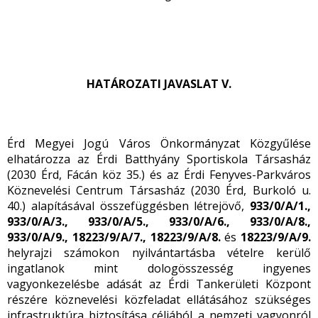
HATÁROZATI JAVASLAT V.
Érd Megyei Jogú Város Önkormányzat Közgyűlése
elhatározza az Érdi Batthyány Sportiskola Társasház
(2030 Érd, Fácán köz 35.) és az Érdi Fenyves-Parkváros
Köznevelési Centrum Társasház (2030 Érd, Burkoló u.
40.) alapításával összefüggésben létrejövő,
933/0/A/1.,
933/0/A/3.,
933/0/A/5.,
933/0/A/6.,
933/0/A/8.,
933/0/A/9.,
18223/9/A/7.,
18223/9/A/8.
és
18223/9/A/9.
helyrajzi számokon nyilvántartásba vételre kerülő
ingatlanok mint dologösszesség ingyenes
vagyonkezelésbe adását az Érdi Tankerületi Központ
részére köznevelési közfeladat ellátásához szükséges
infrastruktúra biztosítása céljából a nemzeti vagyonról