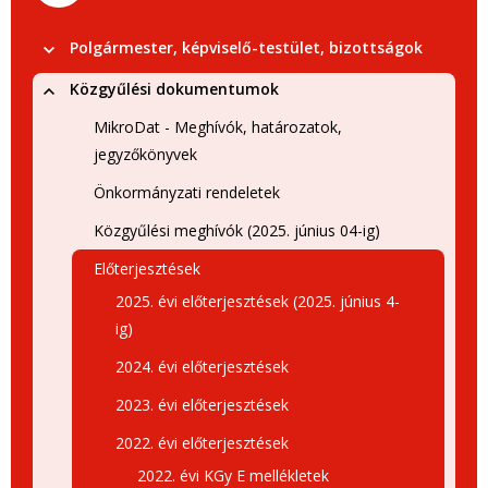
Polgármester, képviselő-testület, bizottságok
Közgyűlési dokumentumok
MikroDat - Meghívók, határozatok,
jegyzőkönyvek
Önkormányzati rendeletek
Közgyűlési meghívók (2025. június 04-ig)
Előterjesztések
2025. évi előterjesztések (2025. június 4-
ig)
2024. évi előterjesztések
2023. évi előterjesztések
2022. évi előterjesztések
2022. évi KGy E mellékletek