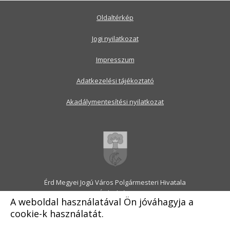
Oldaltérkép
Jogi nyilatkozat
Impresszum
Adatkezelési tájékoztató
Akadálymentesítési nyilatkozat
Érd Megyei Jogú Város Polgármesteri Hivatala
2030 Érd, Alsó utca 1.
A weboldal használatával Ön jóváhagyja a
Levélcím: 2031 Érd, Pf.: 31
cookie-k használatát.
E-mail:
onkormanyzat@erd.hu
Telefonközpont:
06-23-522-300