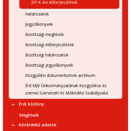
2014. évi előterjesztések
Határozatok
Jegyzőkönyvek
Bizottsági meghívók
Bizottsági előterjesztések
Bizottsági határozatok
Bizottsági jegyzőkönyvek
Közgyűlési dokumentumok archívum
Érd MJV Önkormányzatának Közgyűlése és
szervei Szervezeti és Működési Szabályzata
Érdi Közlöny
Meghívók
Közérdekű adatok