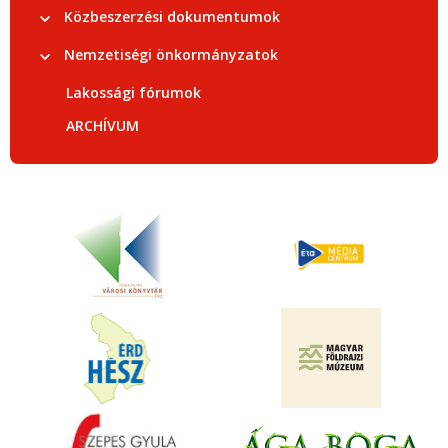
Közbeszerzési dokumentumok
Nemzetiségi önkormányzatok
Lakossági fórumok
ARCHÍVUM