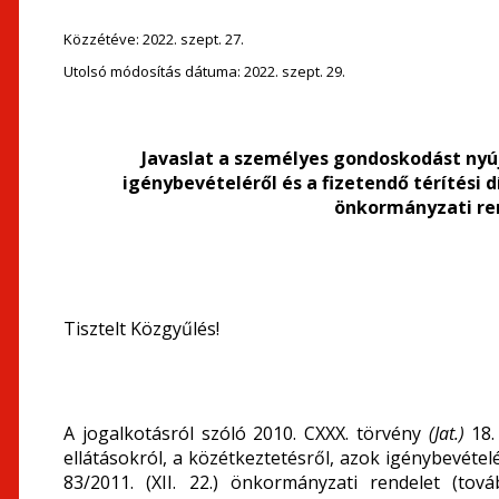
Közzétéve:
2022. szept. 27.
Utolsó módosítás dátuma:
2022. szept. 29.
Javaslat a személyes gondoskodást nyúj
igénybevételéről és a fizetendő térítési dí
önkormányzati re
Tisztelt Közgyűlés!
A jogalkotásról szóló 2010. CXXX. törvény
(Jat.)
18.
ellátásokról, a közétkeztetésről, azok igénybevételé
83/2011. (XII. 22.) önkormányzati rendelet (to