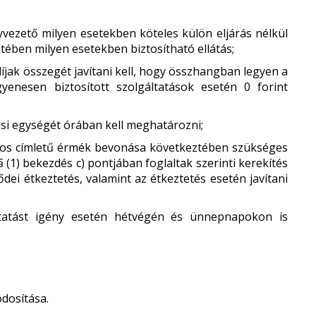
vezető milyen esetekben köteles külön eljárás nélkül
retében milyen esetekben biztosítható ellátás;
díjak összegét javítani kell, hogy összhangban legyen a
gyenesen biztosított szolgáltatások esetén 0 forint
tési egységét órában kell meghatározni;
rintos címletű érmék bevonása következtében szükséges
§ (1) bekezdés c) pontjában foglaltak szerinti kerekítés
sődei étkeztetés, valamint az étkeztetés esetén javítani
áltatást igény esetén hétvégén és ünnepnapokon is
ódosítása.