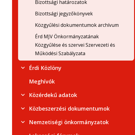
Bizottsági határozatok
Bizottsági jegyzőkönyvek
Közgyűlési dokumentumok archívum
Érd MJV Önkormányzatának
Közgyűlése és szervei Szervezeti és
Működési Szabályzata
Érdi Közlöny
Meghívók
Közérdekű adatok
Közbeszerzési dokumentumok
Nemzetiségi önkormányzatok