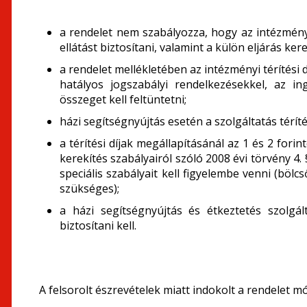
a rendelet nem szabályozza, hogy az intézmény
ellátást biztosítani, valamint a külön eljárás ke
a rendelet mellékletében az intézményi térítési 
hatályos jogszabályi rendelkezésekkel, az in
összeget kell feltüntetni;
házi segítségnyújtás esetén a szolgáltatás térí
a térítési díjak megállapításánál az 1 és 2 fo
kerekítés szabályairól szóló 2008 évi törvény 4. 
speciális szabályait kell figyelembe venni (bölc
szükséges);
a házi segítségnyújtás és étkeztetés szolg
biztosítani kell.
A felsorolt észrevételek miatt indokolt a rendelet m