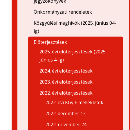
jegyzőkönyvek
Önkormányzati rendeletek
Közgyűlési meghívók (2025. június 04-
ig)
Előterjesztések
2025. évi előterjesztések (2025.
június 4-ig)
2024. évi előterjesztések
2023. évi előterjesztések
2022. évi előterjesztések
2022. évi KGy E mellékletek
2022. december 13
2022. november 24