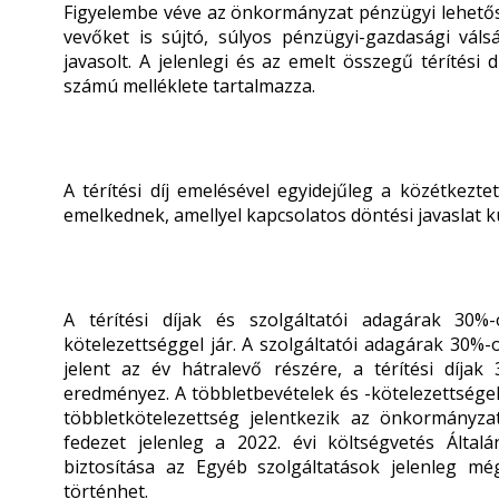
Figyelembe véve az önkormányzat pénzügyi lehetősé
vevőket is sújtó, súlyos pénzügyi-gazdasági váls
javasolt. A jelenlegi és az emelt összegű térítési 
számú melléklete tartalmazza.
A térítési díj emelésével egyidejűleg a közétkezte
emelkednek, amellyel kapcsolatos döntési javaslat k
A térítési díjak és szolgáltatói adagárak 30
kötelezettséggel jár. A szolgáltatói adagárak 30%-
jelent az év hátralevő részére, a térítési díjak
eredményez. A többletbevételek és -kötelezettsége
többletkötelezettség jelentkezik az önkormányza
fedezet jelenleg a 2022. évi költségvetés Álta
biztosítása az Egyéb szolgáltatások jelenleg mé
történhet.