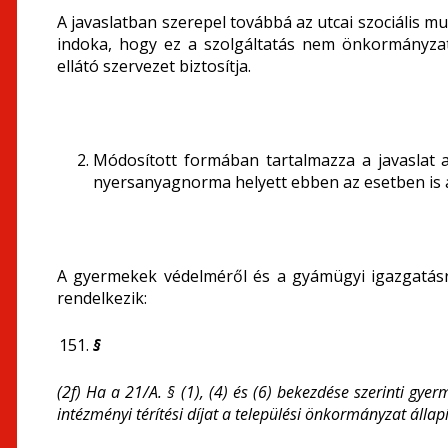
A javaslatban szerepel továbbá az utcai szociális mu
indoka, hogy ez a szolgáltatás nem önkormányzati
ellátó szervezet biztosítja.
Módosított formában tartalmazza a javaslat 
nyersanyagnorma helyett ebben az esetben is az 
A gyermekek védelméről és a gyámügyi igazgatásról
rendelkezik:
§
(2f) Ha a 21/A. § (1), (4) és (6) bekezdése szerinti gye
intézményi térítési díjat a települési önkormányzat állap