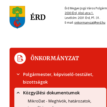
Érd Megyei Jogú Város Polgárme
2030 Érd, Alsó utca 1.
Levélcím: 2031 Érd, Pf.: 31.
E-mail:
onkormanyzat@erd.hu
ÖNKORMÁNYZAT
Polgármester, képviselő-testület,
bizottságok
Közgyűlési dokumentumok
MikroDat - Meghívók, határozatok,