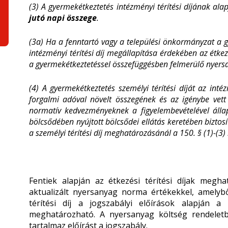
(3) A gyermekétkeztetés intézményi térítési díjának ala
jutó napi összege
.
(3a) Ha a fenntartó vagy a települési önkormányzat a gy
intézményi térítési díj megállapítása érdekében az étkezt
a gyermekétkeztetéssel összefüggésben felmerülő nyers
(4) A gyermekétkeztetés személyi térítési díját az int
forgalmi adóval növelt összegének és az igénybe vet
normatív kedvezményeknek a figyelembevételével álla
bölcsődében nyújtott bölcsődei ellátás keretében biztosít
a személyi térítési díj meghatározásánál a 150. § (1)-(3
Fentiek alapján az étkezési térítési díjak meg
aktualizált nyersanyag norma értékekkel, amelyből
térítési díj a jogszabályi előírások alapján 
meghatározható. A nyersanyag költség rendelet
tartalmaz előírást a jogszabály.