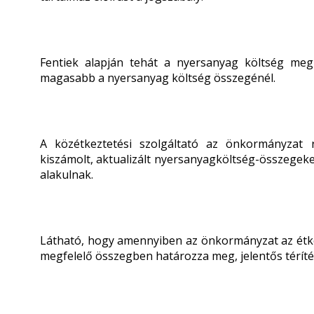
Fentiek alapján tehát a nyersanyag költség megh
magasabb a nyersanyag költség összegénél.
A közétkeztetési szolgáltató az önkormányzat r
kiszámolt, aktualizált nyersanyagköltség-összegeket
alakulnak.
Látható, hogy amennyiben az önkormányzat az étkez
megfelelő összegben határozza meg, jelentős téríté