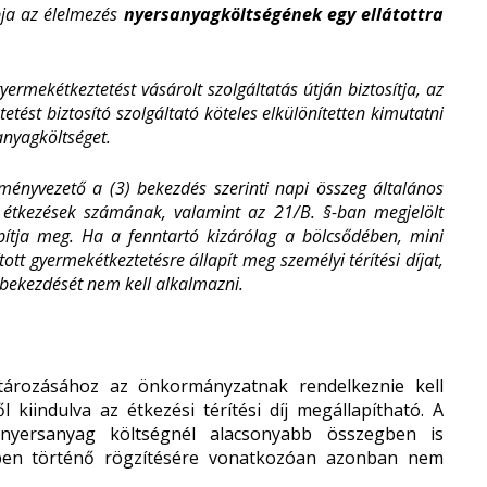
pja az élelmezés
nyersanyagköltségének egy ellátottra
ermekétkeztetést vásárolt szolgáltatás útján biztosítja, az
etést biztosító szolgáltató köteles elkülönítetten kimutatni
anyagköltséget.
ézményvezető a (3) bekezdés szerinti napi összeg általános
t étkezések számának, valamint az 21/B. §-ban megjelölt
pítja meg. Ha a fenntartó kizárólag a bölcsődében, mini
ott gyermekétkeztetésre állapít meg személyi térítési díjat,
) bekezdését nem kell alkalmazni.
határozásához az önkormányzatnak rendelkeznie kell
 kiindulva az étkezési térítési díj megállapítható. A
a nyersanyag költségnél alacsonyabb összegben is
ben történő rögzítésére vonatkozóan azonban nem