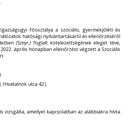
.
azságügyi Főosztálya a szociális, gyermekjóléti és
álózatok hatósági nyilvántartásáról és ellenőrzéséről
eletben
(Sznyr.)
foglalt kötelezettségének eleget téve,
022. április hónapban ellenőrzést végzett a Szociális
n:
)
 Hivatalnok utca 42.).
s vizsgálta, amellyel kapcsolatban az alábbiakra hívta