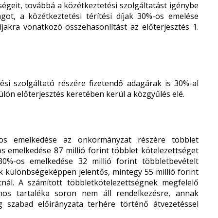
geit, továbbá a közétkeztetési szolgáltatást igénybe
ágot, a közétkeztetési térítési díjak 30%-os emelése
díjakra vonatkozó összehasonlítást az előterjesztés 1.
tési szolgáltató részére fizetendő adagárak is 30%-al
ülön előterjesztés keretében kerül a közgyűlés elé.
%-os emelkedése az önkormányzat részére többlet
os emelkedése 87 millió forint többlet kötelezettséget
 30%-os emelkedése 32 millió forint többletbevételt
k különbségeképpen jelentős, mintegy 55 millió forint
tnál. A számított többletkötelezettségnek megfelelő
lános tartaléka soron nem áll rendelkezésre, annak
g szabad előirányzata terhére történő átvezetéssel