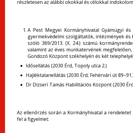
részletesen az alábbi okokkal és célokkal indokolom
A Pest Megyei Kormányhivatal Gyámügyi és Ig
gyermekvédelmi szolgáltatók, intézmények és h
szóló 369/2013. (X. 24.) számú kormányrend
valamint az éves munkatervének megfelelően, 2
Gondozó Központ székhelyén és két telephelyé
Idősellátás (2030 Érd, Topoly utca 2.)
Hajléktalanellátás (2030 Érd, Fehérvári út 89–91.
Dr Dizseri Tamás Habilitációs Központ (2030 Érd,
Az ellenőrzés során a Kormányhivatal a rendeletet i
fel a figyelmet: