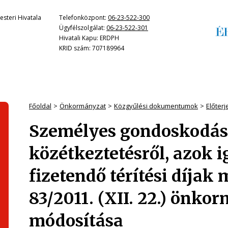
steri Hivatala
Telefonközpont:
06-23-522-300
Ügyfélszolgálat:
06-23-522-301
Hivatali Kapu: ERDPH
KRID szám: 707189964
Főoldal
Önkormányzat
Közgyűlési dokumentumok
Előter
Személyes gondoskodást 
közétkeztetésről, azok i
fizetendő térítési díjak 
83/2011. (XII. 22.) önko
módosítása