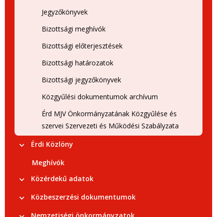
Jegyzőkönyvek
Bizottsági meghívók
Bizottsági előterjesztések
Bizottsági határozatok
Bizottsági jegyzőkönyvek
Közgyűlési dokumentumok archívum
Érd MJV Önkormányzatának Közgyűlése és
szervei Szervezeti és Működési Szabályzata
Érdi Közlöny
Meghívók
Közérdekű adatok
Közbeszerzési dokumentumok
Nemzetiségi önkormányzatok