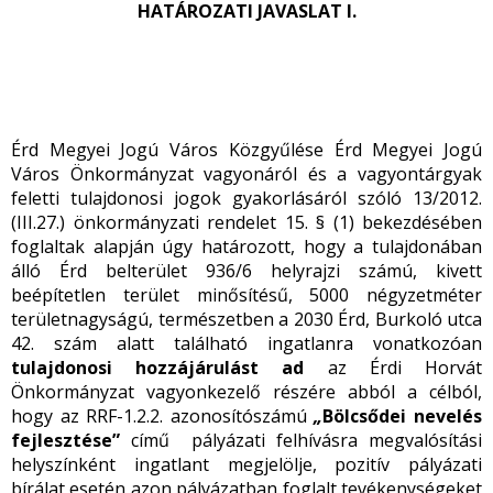
HATÁROZATI JAVASLAT I.
Érd Megyei Jogú Város Közgyűlése Érd Megyei Jogú
Város Önkormányzat vagyonáról és a vagyontárgyak
feletti tulajdonosi jogok gyakorlásáról szóló 13/2012.
(III.27.) önkormányzati rendelet 15. § (1) bekezdésében
foglaltak alapján úgy határozott, hogy a tulajdonában
álló Érd belterület 936/6 helyrajzi számú, kivett
beépítetlen terület minősítésű, 5000 négyzetméter
területnagyságú, természetben a 2030 Érd, Burkoló utca
42. szám alatt található ingatlanra vonatkozóan
tulajdonosi hozzájárulást ad
az Érdi Horvát
Önkormányzat vagyonkezelő részére abból a célból,
hogy az RRF-1.2.2. azonosítószámú
„
Bölcsődei nevelés
fejlesztése”
című pályázati felhívásra megvalósítási
helyszínként ingatlant megjelölje, pozitív pályázati
bírálat esetén azon pályázatban foglalt tevékenységeket