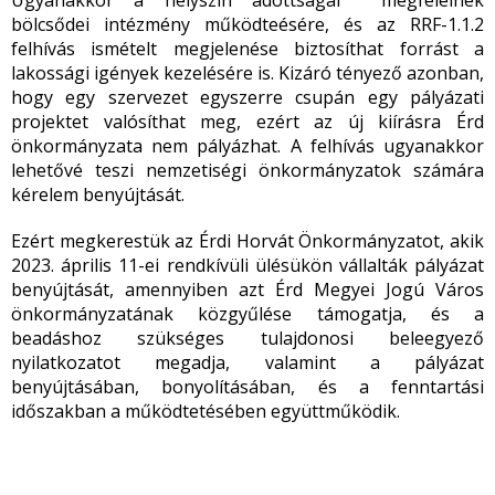
Ugyanakkor a helyszín adottságai megfelelnek
bölcsődei intézmény működteésére, és az RRF-1.1.2
felhívás ismételt megjelenése biztosíthat forrást a
lakossági igények kezelésére is. Kizáró tényező azonban,
hogy egy szervezet egyszerre csupán egy pályázati
projektet valósíthat meg, ezért az új kiírásra Érd
önkormányzata nem pályázhat. A felhívás ugyanakkor
lehetővé teszi nemzetiségi önkormányzatok számára
kérelem benyújtását.
Ezért megkerestük az Érdi Horvát Önkormányzatot, akik
2023. április 11-ei rendkívüli ülésükön vállalták pályázat
benyújtását, amennyiben azt Érd Megyei Jogú Város
önkormányzatának közgyűlése támogatja, és a
beadáshoz szükséges tulajdonosi beleegyező
nyilatkozatot megadja, valamint a pályázat
benyújtásában, bonyolításában, és a fenntartási
időszakban a működtetésében együttműködik.