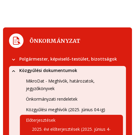
ÖNKORMÁNYZAT
Polgármester, képviselő-testület, bizottságok
Közgyűlési dokumentumok
MikroDat - Meghívók, határozatok,
jegyzőkönyvek
Önkormányzati rendeletek
Közgyűlési meghívók (2025. június 04-ig)
Előterjesztések
2025. évi előterjesztések (2025. június 4-