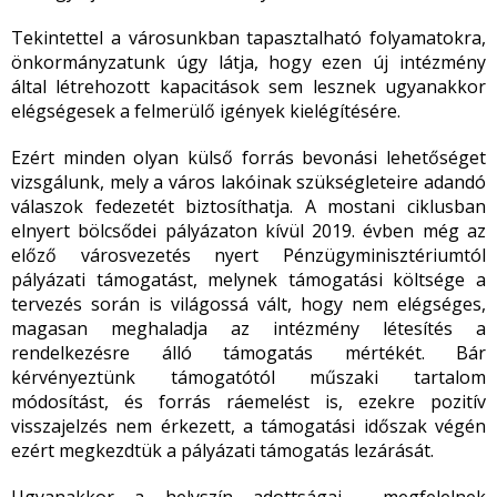
Tekintettel a városunkban tapasztalható folyamatokra,
önkormányzatunk úgy látja, hogy ezen új intézmény
által létrehozott kapacitások sem lesznek ugyanakkor
elégségesek a felmerülő igények kielégítésére.
Ezért minden olyan külső forrás bevonási lehetőséget
vizsgálunk, mely a város lakóinak szükségleteire adandó
válaszok fedezetét biztosíthatja. A mostani ciklusban
elnyert bölcsődei pályázaton kívül 2019. évben még az
előző városvezetés nyert Pénzügyminisztériumtól
pályázati támogatást, melynek támogatási költsége a
tervezés során is világossá vált, hogy nem elégséges,
magasan meghaladja az intézmény létesítés a
rendelkezésre álló támogatás mértékét. Bár
kérvényeztünk támogatótól műszaki tartalom
módosítást, és forrás ráemelést is, ezekre pozitív
visszajelzés nem érkezett, a támogatási időszak végén
ezért megkezdtük a pályázati támogatás lezárását.