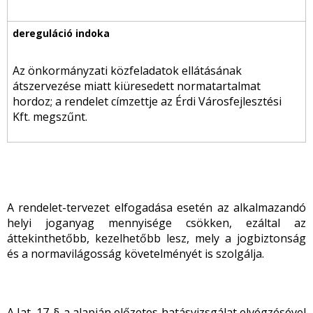
Az önkormányzati közfeladatok ellátásának
átszervezése miatt kiüresedett normatartalmat
hordoz; a rendelet címzettje az Érdi Városfejlesztési
Kft. megszűnt.
A rendelet-tervezet elfogadása esetén az alkalmazandó
helyi joganyag mennyisége csökken, ezáltal az
áttekinthetőbb, kezelhetőbb lesz, mely a jogbiztonság
és a normavilágosság követelményét is szolgálja.
A Jat. 17. §-a alapján előzetes hatásvizsgálat elvégzésével