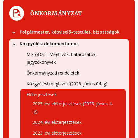
ÖNKORMÁNYZAT
Polgármester, képviselő-testület, bizottságok
Közgyűlési dokumentumok
MikroDat - Meghívók, határozatok,
jegyzőkönyvek
Önkormányzati rendeletek
Közgyűlési meghívók (2025. június 04-ig)
Előterjesztések
2025. évi előterjesztések (2025. június 4-
ig)
2024. évi előterjesztések
2023. évi előterjesztések