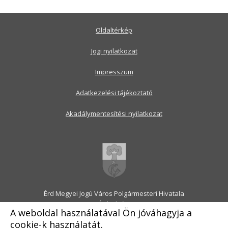
Oldaltérkép
Jogi nyilatkozat
Impresszum
Adatkezelési tájékoztató
Akadálymentesítési nyilatkozat
Érd Megyei Jogú Város Polgármesteri Hivatala
2030 Érd, Alsó utca 1.
A weboldal használatával Ön jóváhagyja a
Levélcím: 2031 Érd, Pf.: 31
cookie-k használatát.
E-mail:
onkormanyzat@erd.hu