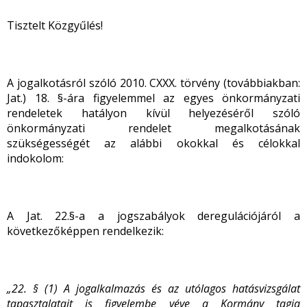
Tisztelt Közgyűlés!
A jogalkotásról szóló 2010. CXXX. törvény (továbbiakban:
Jat.) 18. §-ára figyelemmel az egyes önkormányzati
rendeletek hatályon kívül helyezéséről szóló
önkormányzati rendelet megalkotásának
szükségességét az alábbi okokkal és célokkal
indokolom:
A Jat. 22.§-a a jogszabályok deregulációjáról a
következőképpen rendelkezik:
„22. § (1) A jogalkalmazás és az utólagos hatásvizsgálat
tapasztalatait is figyelembe véve a Kormány tagja