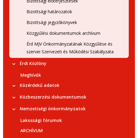
Bizottsági előterjesztések
Bizottsági határozatok
Bizottsági jegyzőkönyvek
Közgyűlési dokumentumok archívum
Érd MJV Önkormányzatának Közgyűlése és
szervei Szervezeti és Működési Szabályzata
Érdi Közlöny
Meghívók
Közérdekű adatok
Közbeszerzési dokumentumok
Nemzetiségi önkormányzatok
Lakossági fórumok
ARCHÍVUM