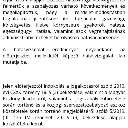
felmértük a szabályozás várható következményeit és
megállapítottuk, hogy a rendelet-módosításban
foglaltaknak jelentősnek ítélt társadalmi, gazdasági,
költségvetési illetve környezetre gyakorolt hatása,
egészségügyi hatása, valamint azok végrehajtásának
adminisztratív terheket befolyásoló hatásai nincsenek.
A hatásvizsgálat eredményét egyebekben az
előterjesztés mellékletét képező hatásvizsgálati lap
mutatja be.
Jelen előterjesztői indokolás a jogalkotásról szóló 2010.
évi CXXX. törvény 18. § (3) bekezdése, valamint a Magyar
Közlöny kiadásáról, valamint a jogszabály kihirdetése
során történő és a közjogi szervezetszabályozó eszköz
közzététele során történő megjelöléséről szóló 5/2019.
(III. 13.) IM rendelet 20. § (3) bekezdése alapján
közzétételre kerül.