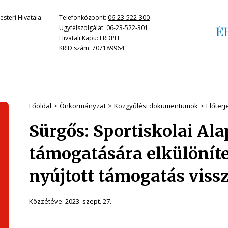
steri Hivatala
Telefonközpont:
06-23-522-300
Ügyfélszolgálat:
06-23-522-301
Hivatali Kapu: ERDPH
KRID szám: 707189964
Főoldal
Önkormányzat
Közgyűlési dokumentumok
Előter
Sürgős: Sportiskolai Ala
támogatására elkülöníte
nyújtott támogatás viss
Közzétéve:
2023. szept. 27.