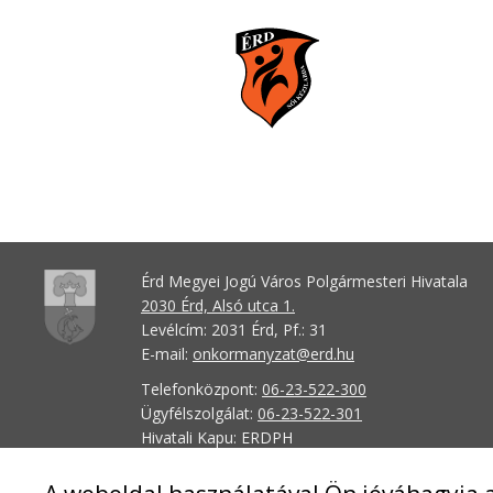
Érd Megyei Jogú Város Polgármesteri Hivatala
2030 Érd, Alsó utca 1.
Levélcím: 2031 Érd, Pf.: 31
E-mail:
onkormanyzat@erd.hu
Telefonközpont:
06-23-522-300
Ügyfélszolgálat:
06-23-522-301
Hivatali Kapu: ERDPH
KRID szám: 707189964