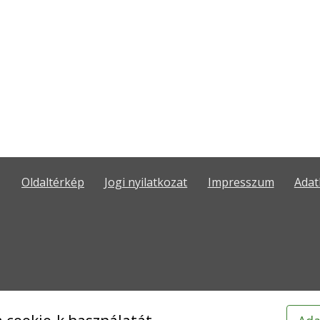
Oldaltérkép
Jogi nyilatkozat
Impresszum
Adat