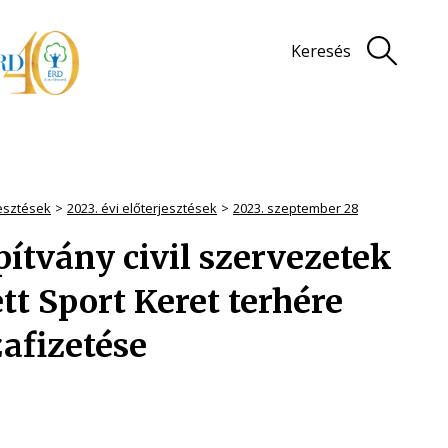
Keresés
jesztések
2023. évi előterjesztések
2023. szeptember 28
pítvány civil szervezetek
tt Sport Keret terhére
zafizetése