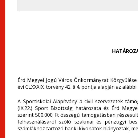
HATÁROZA
Érd Megyei Jogú Város Önkormányzat Közgyűlése 
évi CLXXXIX. törvény 42. § 4. pontja alapján az alább
A Sportiskolai Alapítvány a civil szervezetek tám
(IX.22.) Sport Bizottság határozata és Érd Megye
szerint 500.000 Ft összegű támogatásban részesült
felhasználásáról szóló szakmai és pénzügyi bes
számlákhoz tartozó banki kivonatok hiányoztak, mely