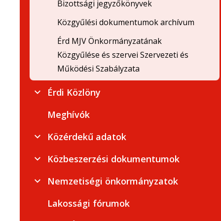
Bizottsági jegyzőkönyvek
Közgyűlési dokumentumok archívum
Érd MJV Önkormányzatának
Közgyűlése és szervei Szervezeti és
Működési Szabályzata
Érdi Közlöny
Meghívók
Közérdekű adatok
Közbeszerzési dokumentumok
Nemzetiségi önkormányzatok
Lakossági fórumok