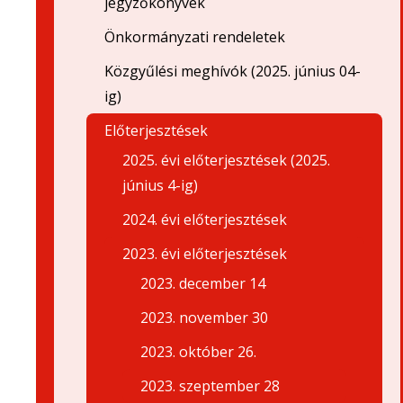
jegyzőkönyvek
Önkormányzati rendeletek
Közgyűlési meghívók (2025. június 04-
ig)
Előterjesztések
2025. évi előterjesztések (2025.
június 4-ig)
2024. évi előterjesztések
2023. évi előterjesztések
2023. december 14
2023. november 30
2023. október 26.
2023. szeptember 28