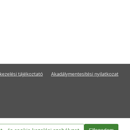
kezelési tájékoztató
Akadálymentesítési nyilatkozat