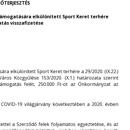
ŐTERJESZTÉS
 támogatására elkülönített Sport Keret
terhére
tás visszafizetése
ára elkülönített Sport Keret terhére a 29/2020. (IX.22.)
áros Közgyűlése 153/2020. (X.1.) határozata szerint
ámogatás felét, 250.000 Ft-ot az Önkormányzat az
 COVID-19 világjárvány következtében a 2020. évben
tettel a Szerződő felek folyamatos egyeztetése, és az