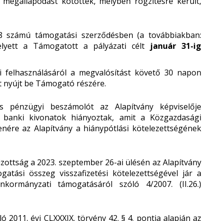
 megállapodást kötöttek, melyben rögzítésre került,
8 számú támogatási szerződésben (a továbbiakban:
elyett a Támogatott a pályázati célt
január 31-ig
i felhasználásáról a megvalósítást követő 30 napon
t nyújt be Támogató részére.
s pénzügyi beszámolót az Alapítvány képviselője
 banki kivonatok hiányoztak, amit a Közgazdasági
llenére az Alapítvány a hiánypótlási kötelezettségének
izottság a 2023. szeptember 26-ai ülésén az Alapítvány
atási összeg visszafizetési kötelezettségével jár a
nkormányzati támogatásáról szóló 4/2007. (II.26.)
 2011. évi CLXXXIX. törvény 42. § 4. pontja alapján az