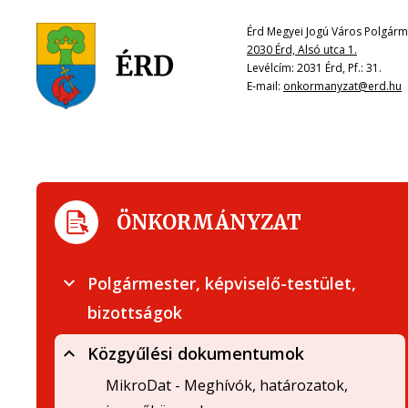
Érd Megyei Jogú Város Polgárme
2030 Érd, Alsó utca 1.
Levélcím: 2031 Érd, Pf.: 31.
E-mail:
onkormanyzat@erd.hu
ÖNKORMÁNYZAT
Polgármester, képviselő-testület,
bizottságok
Közgyűlési dokumentumok
MikroDat - Meghívók, határozatok,