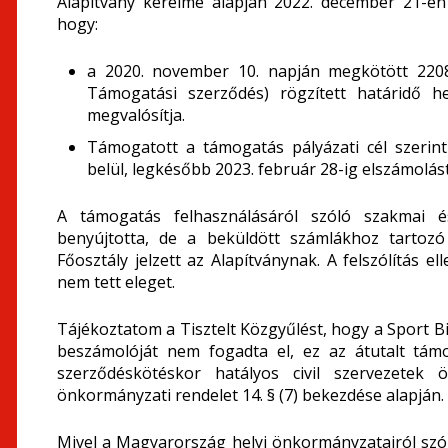
Alapítvány kérelme alapján 2022. december 21-én
hogy:
a 2020. november 10. napján megkötött 220
Támogatási szerződés) rögzített határidő h
megvalósítja.
Támogatott a támogatás pályázati cél szerint
belül, legkésőbb 2023. február 28-ig elszámolás
A támogatás felhasználásáról szóló szakmai é
benyújtotta, de a beküldött számlákhoz tartozó
Főosztály jelzett az Alapítványnak. A felszólítás e
nem tett eleget.
Tájékoztatom a Tisztelt Közgyűlést, hogy a Sport B
beszámolóját nem fogadta el, ez az átutalt támog
szerződéskötéskor hatályos civil szervezetek ö
önkormányzati rendelet 14. § (7) bekezdése alapján.
Mivel a Magyarország helyi önkormányzatairól szóló