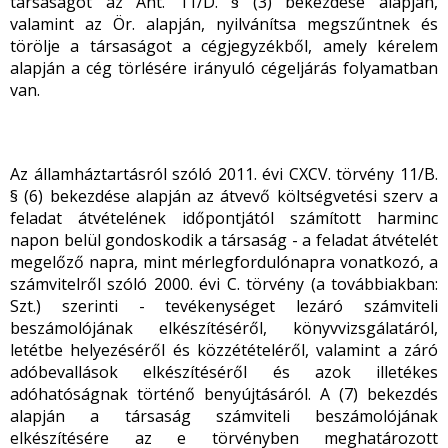
társaságot az Áht. 11/D. § (3) bekezdése alapján,
valamint az Ör. alapján, nyilvánítsa megszűntnek és
törölje a társaságot a cégjegyzékből, amely kérelem
alapján a cég törlésére irányuló cégeljárás folyamatban
van.
Az államháztartásról szóló 2011. évi CXCV. törvény 11/B.
§ (6) bekezdése alapján az átvevő költségvetési szerv a
feladat átvételének időpontjától számított harminc
napon belül gondoskodik a társaság - a feladat átvételét
megelőző napra, mint mérlegfordulónapra vonatkozó, a
számvitelről szóló 2000. évi C. törvény (a továbbiakban:
Szt.) szerinti - tevékenységet lezáró számviteli
beszámolójának elkészítéséről, könyvvizsgálatáról,
letétbe helyezéséről és közzétételéről, valamint a záró
adóbevallások elkészítéséről és azok illetékes
adóhatóságnak történő benyújtásáról. A (7) bekezdés
alapján a társaság számviteli beszámolójának
elkészítésére az e törvényben meghatározott