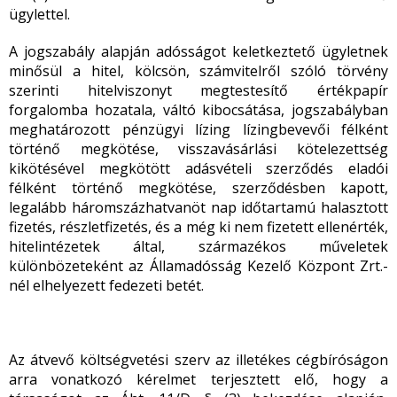
ügylettel.
A jogszabály alapján adósságot keletkeztető ügyletnek
minősül a hitel, kölcsön, számvitelről szóló törvény
szerinti hitelviszonyt megtestesítő értékpapír
forgalomba hozatala, váltó kibocsátása, jogszabályban
meghatározott pénzügyi lízing lízingbevevői félként
történő megkötése, visszavásárlási kötelezettség
kikötésével megkötött adásvételi szerződés eladói
félként történő megkötése, szerződésben kapott,
legalább háromszázhatvanöt nap időtartamú halasztott
fizetés, részletfizetés, és a még ki nem fizetett ellenérték,
hitelintézetek által, származékos műveletek
különbözeteként az Államadósság Kezelő Központ Zrt.-
nél elhelyezett fedezeti betét.
Az átvevő költségvetési szerv az illetékes cégbíróságon
arra vonatkozó kérelmet terjesztett elő, hogy a