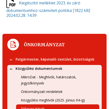
Kiegészító melléklet 2023. év záró
dokumentumhoz-számviteli politika
[1822 kB]
2024.02.28. 14:39
ÖNKORMÁNYZAT
Polgármester, képviselő-testület, bizottságok
Közgyűlési dokumentumok
MikroDat - Meghívók, határozatok,
jegyzőkönyvek
Önkormányzati rendeletek
Közgyűlési meghívók (2025. június 04-ig)
Előterjesztések