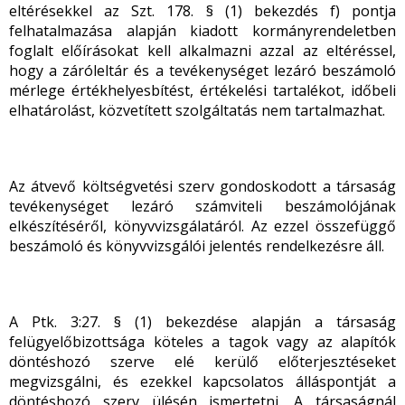
eltérésekkel az Szt. 178. § (1) bekezdés f) pontja
felhatalmazása alapján kiadott kormányrendeletben
foglalt előírásokat kell alkalmazni azzal az eltéréssel,
hogy a záróleltár és a tevékenységet lezáró beszámoló
mérlege értékhelyesbítést, értékelési tartalékot, időbeli
elhatárolást, közvetített szolgáltatás nem tartalmazhat.
Az átvevő költségvetési szerv gondoskodott a társaság
tevékenységet lezáró számviteli beszámolójának
elkészítéséről, könyvvizsgálatáról. Az ezzel összefüggő
beszámoló és könyvvizsgálói jelentés rendelkezésre áll.
A Ptk. 3:27. § (1) bekezdése alapján a társaság
felügyelőbizottsága köteles a tagok vagy az alapítók
döntéshozó szerve elé kerülő előterjesztéseket
megvizsgálni, és ezekkel kapcsolatos álláspontját a
döntéshozó szerv ülésén ismertetni. A társaságnál