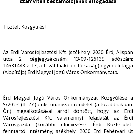
számviteli beszámolójának elfogadása
Tisztelt Közgyűlés!
Az Érdi Városfejlesztési Kft. (székhely: 2030 Érd, Alispán
utca 2., cégjegyzékszám: 13-09-126135, adószám:
14631443-2-13, a továbbiakban: társaság) egyedüli tagja
(Alapítója) Érd Megyei Jogú Város Önkormányzata.
Érd Megyei Jogú Város Önkormányzat Közgyűlése a
9/2023. (II. 27.) önkormányzati rendelet (a továbbiakban:
Ör.) megalkotásával arról döntött, hogy az Érdi
Városfejlesztési Kft. valamennyi feladatát az Érdi
Városgazda (korábbi elnevezése: Érdi Közterület-
fenntartó Intézmény; székhely: 2030 Érd Fehérvári út