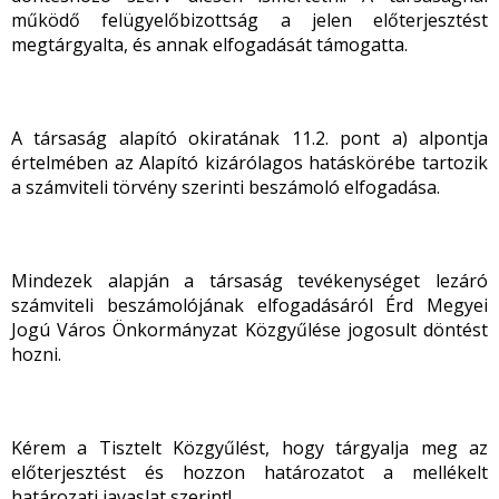
működő felügyelőbizottság a jelen előterjesztést
megtárgyalta, és annak elfogadását támogatta.
A társaság alapító okiratának 11.2. pont a) alpontja
értelmében az Alapító kizárólagos hatáskörébe tartozik
a számviteli törvény szerinti beszámoló elfogadása.
Mindezek alapján a társaság tevékenységet lezáró
számviteli beszámolójának elfogadásáról Érd Megyei
Jogú Város Önkormányzat Közgyűlése jogosult döntést
hozni.
Kérem a Tisztelt Közgyűlést, hogy tárgyalja meg az
előterjesztést és hozzon határozatot a mellékelt
határozati javaslat szerint!