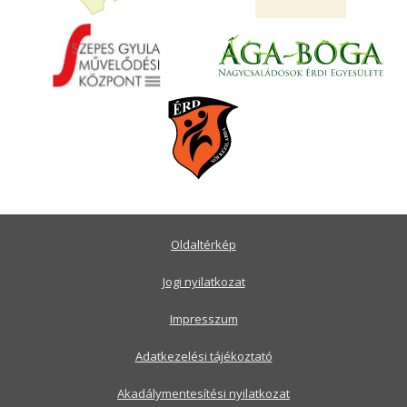
Oldaltérkép
Jogi nyilatkozat
Impresszum
Adatkezelési tájékoztató
Akadálymentesítési nyilatkozat