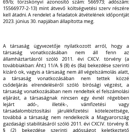
69/b; törzskönyvi azonosító szám: 566973; adószám:
15566977-2-13) mint átvevő költségvetési szerv részére
kell átadni. A rendelet a feladatok átvételének időpontját
2023. június 30. napjában állapította meg.
A társaság ügyvezetője nyilatkozott arról, hogy a
társaság vonatkozásában nem áll fenn az
államháztartásról szóló 2011. évi CXCV. törvény (a
továbbiakban: Áht.) 11/A. § (8) és (8a) bekezdése szerinti
kizáró ok, vagyis a társaság nem áll végelszámolás alatt,
a társaság vonatkozásában nem tettek közzé
csődeljárás elrendeléséről szóló bírósági végzést, a
társaság vonatkozásában nem rendeltek el felszámolási
eljárást, a társaságnak nincsen egy évnél régebben
lejárt adó-, illeték-, vámfizetési vagy
társadalombiztosítási járulékfizetési kötelezettsége,
továbbá a társaság nem rendelkezik a Magyarország
gazdasági stabilitásáról szóló 2011. évi CXCIV. törvény 8.
§ (2) bekezdése szerinti adósságot keletkeztető