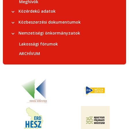
Meghívók
Közérdekű adatok
Közbeszerzési dokumentumok
Nemzetiségi önkormányzatok
Lakossági fórumok
ARCHÍVUM