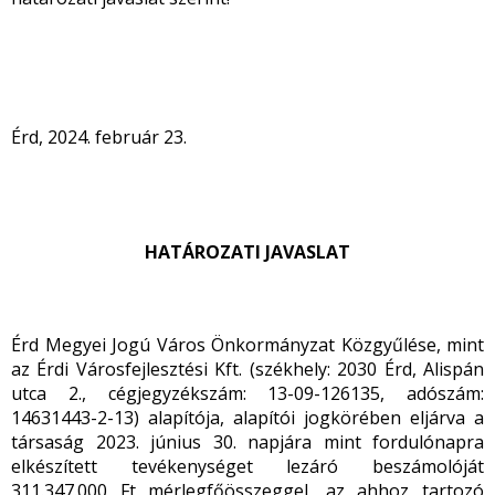
Érd, 2024. február 23.
HATÁROZATI JAVASLAT
Érd Megyei Jogú Város Önkormányzat Közgyűlése, mint
az Érdi Városfejlesztési Kft. (székhely: 2030 Érd, Alispán
utca 2., cégjegyzékszám: 13-09-126135, adószám:
14631443-2-13) alapítója, alapítói jogkörében eljárva a
társaság 2023. június 30. napjára mint fordulónapra
elkészített tevékenységet lezáró beszámolóját
311.347.000 Ft mérlegfőösszeggel, az ahhoz tartozó