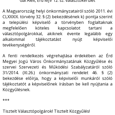
Gál Alex, Érd MJV 12. sz. választókerület
A Magyarország helyi önkormányzatairól szóló 2011. évi
CLXXXIX. törvény 32. § (2) bekezdésének k) pontja szerint
a települési képviselő a törvényben foglaltaknak
megfelelően köteles kapcsolatot tartani a
választópolgárokkal, akiknek évente legalább egy
alkalommal tájékoztatást nyújt képviselői
tevékenységéről.
A fenti rendelkezés végrehajtása érdekében az Érd
Megyei Jogú Város Önkormányzatának Közgyűlése és
szervei Szervezeti és Működési Szabályzatáról szóló
31/2014. (XI.26.) önkormányzati rendelet 46. § (2)
bekezdése előírja, hogy a képviselői munkáról szóló
tájékoztatót a képviselőnek írásban be kell nyújtania a
Közgyűlésnek.
***
Tisztelt Választópolgárok! Tisztelt Közgyűlés!