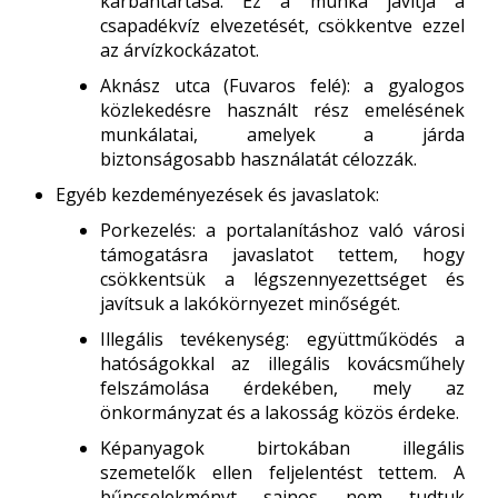
karbantartása. Ez a munka javítja a
csapadékvíz elvezetését, csökkentve ezzel
az árvízkockázatot.
Aknász utca (Fuvaros felé): a gyalogos
közlekedésre használt rész emelésének
munkálatai, amelyek a járda
biztonságosabb használatát célozzák.
Egyéb kezdeményezések és javaslatok:
Porkezelés: a portalanításhoz való városi
támogatásra javaslatot tettem, hogy
csökkentsük a légszennyezettséget és
javítsuk a lakókörnyezet minőségét.
Illegális tevékenység: együttműködés a
hatóságokkal az illegális kovácsműhely
felszámolása érdekében, mely az
önkormányzat és a lakosság közös érdeke.
Képanyagok birtokában illegális
szemetelők ellen feljelentést tettem. A
bűncselekményt sajnos nem tudtuk