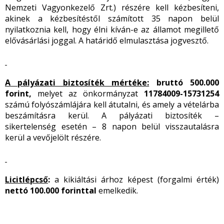
Nemzeti Vagyonkezelő Zrt.) részére kell kézbesíteni,
akinek a kézbesítéstől számított 35 napon belül
nyilatkoznia kell, hogy élni kíván-e az államot megillető
elővásárlási joggal. A határidő elmulasztása jogvesztő.
A pályázati biztosíték mértéke:
bruttó 500.000
forint,
melyet az önkormányzat
11784009-15731254
számú folyószámlájára kell átutalni, és amely a vételárba
beszámításra kerül. A pályázati biztosíték –
sikertelenség esetén – 8 napon belül visszautalásra
kerül a vevőjelölt részére.
Licitlépcső
:
a kikiáltási árhoz képest (forgalmi érték)
nettó 100.000 forinttal
emelkedik.