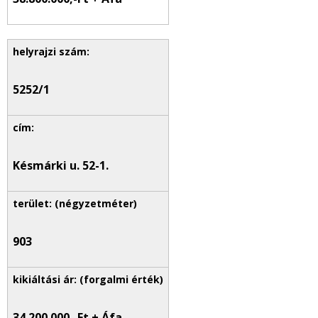
5252/1
Késmárki u. 52-1.
903
34.200.000,-Ft + Áfa