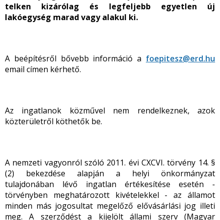
telken kizárólag és legfeljebb egyetlen új
lakóegység marad vagy alakul ki.
A beépítésről bővebb információ a
foepitesz@erd.hu
email címen kérhető.
Az ingatlanok közművel nem rendelkeznek, azok
közterületről köthetők be.
A nemzeti vagyonról szóló 2011. évi CXCVI. törvény 14. §
(2) bekezdése alapján a helyi önkormányzat
tulajdonában lévő ingatlan értékesítése esetén -
törvényben meghatározott kivételekkel - az államot
minden más jogosultat megelőző elővásárlási jog illeti
meg. A szerződést a kijelölt állami szerv (Magyar