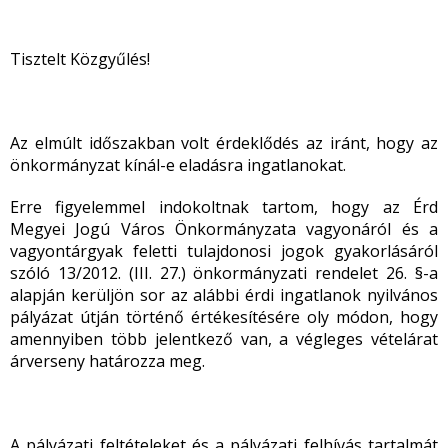
Tisztelt Közgyűlés!
Az elmúlt időszakban volt érdeklődés az iránt, hogy az
önkormányzat kínál-e eladásra ingatlanokat.
Erre figyelemmel indokoltnak tartom, hogy az Érd
Megyei Jogú Város Önkormányzata vagyonáról és a
vagyontárgyak feletti tulajdonosi jogok gyakorlásáról
szóló 13/2012. (III. 27.) önkormányzati rendelet 26. §-a
alapján kerüljön sor az alábbi érdi ingatlanok nyilvános
pályázat útján történő értékesítésére oly módon, hogy
amennyiben több jelentkező van, a végleges vételárat
árverseny határozza meg.
A pályázati feltételeket és a pályázati felhívás tartalmát