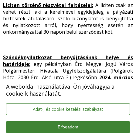
Liciten történő részvétel feltételei:
A liciten csak az
vehet részt, aki a kérelmével egyidejűleg a pályázati
biztosíték átutalásáról szóló bizonylatot is benyújtotta
és nyilatkozott arról, hogy nyertesség esetén az
önkormányzattal 30 napon belül szerződést köt.
Szándéknyilatkozat benyújtásának helye és
határideje:
egy példányban
Érd Megyei Jogú Város
Polgármesteri Hivatala Ügyfélszolgálatára (Polgárok
Háza, 2030 Érd, Alsó utca 3.) legkésőbb
2024. március
26. (kedd) 16 óra 30 percig.
Egy pályázó több ingatlanra
A weboldal használatával Ön jóváhagyja a
is benyújthat szándéknyilatkozatot.
cookie-k használatát.
Adat-, és cookie kezelési szabályzat
A szándéknyilatkozat tartalmára vonatkozó előírás:
A szándéknyilatkozatban meg kell jelölni a pályázó
Elfogadom
nevét, lakóhelyét (székhelyét), telefonszámát, e-mail