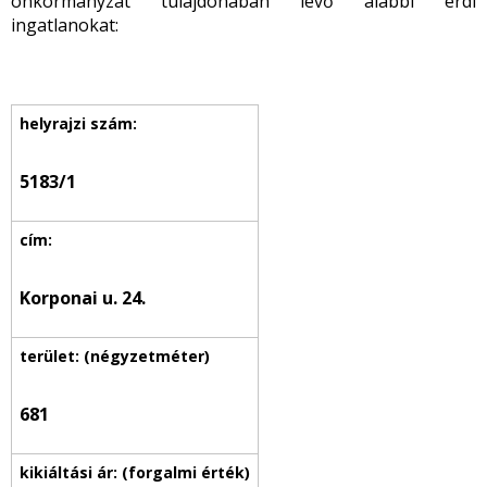
önkormányzat tulajdonában lévő alábbi érdi
ingatlanokat:
5183/1
Korponai u. 24.
681