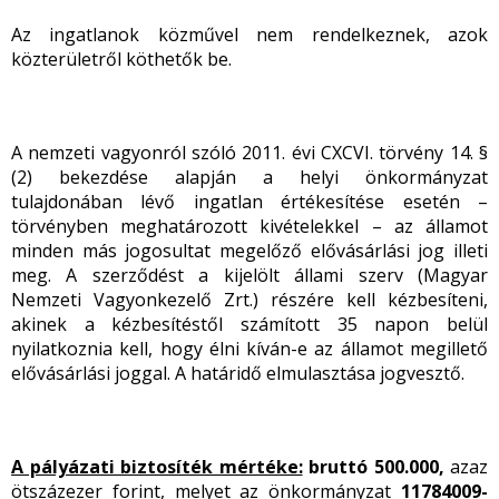
Az ingatlanok közművel nem rendelkeznek, azok
közterületről köthetők be.
A nemzeti vagyonról szóló 2011. évi CXCVI. törvény 14. §
(2) bekezdése alapján a helyi önkormányzat
tulajdonában lévő ingatlan értékesítése esetén –
törvényben meghatározott kivételekkel – az államot
minden más jogosultat megelőző elővásárlási jog illeti
meg. A szerződést a kijelölt állami szerv (Magyar
Nemzeti Vagyonkezelő Zrt.) részére kell kézbesíteni,
akinek a kézbesítéstől számított 35 napon belül
nyilatkoznia kell, hogy élni kíván-e az államot megillető
elővásárlási joggal. A határidő elmulasztása jogvesztő.
A pályázati biztosíték mértéke:
bruttó 500.000,
azaz
ötszázezer forint, melyet az önkormányzat
11784009-