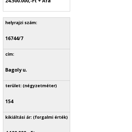
24.500.000,-Ft + Áfa
16744/7
Bagoly u.
154