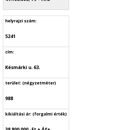
5241
Késmárki u. 63.
988
38.800.000,-Ft + Áfa