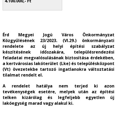
4.100.000,- Ft
Érd Megyei Jogú Város Önkormányzat
Közgyűlésének 23/2023. (VI.29.) önkormányzati
rendelete az
új helyi építési szabályzat
készítésének időszakára, településrendezési
feladatai megvalósulásának biztosítása érdekében,
a kertvárosias lakóterület (Lke) és településközpont
(Vt) övezetekbe tartozó ingatlanokra változtatási
tilalmat rendelt el.
A rendelet hatálya nem terjed ki
azon
tevékenységek esetére, melyek után az építési
telken kizárólag és legfeljebb egyetlen új
lakóegység marad vagy alakul ki.