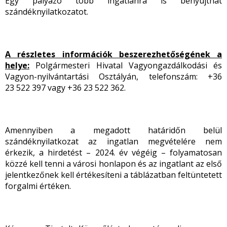
Egy pályázó több ingatlanra is benyújthat
szándéknyilatkozatot.
A részletes információk beszerezhetőségének a
helye:
Polgármesteri Hivatal Vagyongazdálkodási és
Vagyon-nyilvántartási Osztályán, telefonszám: +36
23 522 397 vagy +36 23 522 362.
Amennyiben a megadott határidőn belül
szándéknyilatkozat az ingatlan megvételére nem
érkezik, a hirdetést – 2024. év végéig – folyamatosan
közzé kell tenni a városi honlapon és az ingatlant az első
jelentkezőnek kell értékesíteni a táblázatban feltüntetett
forgalmi értéken.