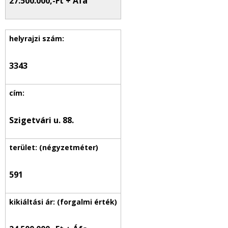
27.500.000,-Ft + Áfa
3343
Szigetvári u. 88.
591