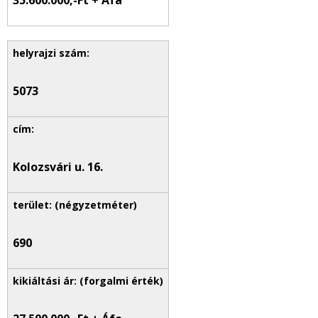
35.600.000,-Ft + Áfa
5073
Kolozsvári u. 16.
690