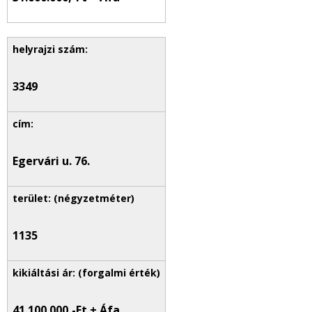
3349
Egervári u. 76.
1135
41.100.000,-Ft + Áfa