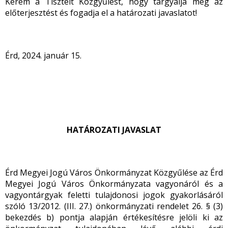
Kérem a Tisztelt Közgyűlést, hogy tárgyalja meg az
előterjesztést és fogadja el a határozati javaslatot!
Érd, 2024. január 15.
HATÁROZATI JAVASLAT
Érd Megyei Jogú Város Önkormányzat Közgyűlése az Érd
Megyei Jogú Város Önkormányzata vagyonáról és a
vagyontárgyak feletti tulajdonosi jogok gyakorlásáról
szóló 13/2012. (III. 27.) önkormányzati rendelet 26. § (3)
bekezdés b) pontja alapján értékesítésre jelöli ki az