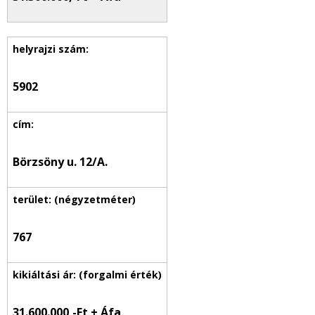
5902
Börzsöny u. 12/A.
767
31.600.000,-Ft + Áfa