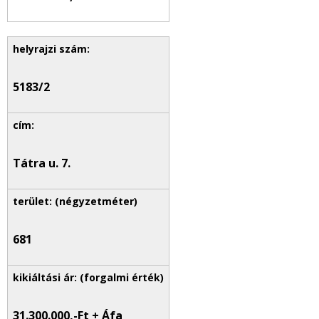
5183/2
Tátra u. 7.
681
31.300.000,-
Ft + Áfa