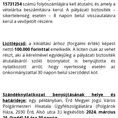
15731254
számú folyószámlájára kell átutalni, és amely a
vételárba beszámításra kerül. A pályázati biztosíték –
sikertelenség esetén – 8 napon belül visszautalásra
kerül a vevőjelölt részére.
Licitlépcső:
a kikiáltási árhoz (forgalmi érték) képest
nettó
100.000 forinttal
emelkedik. A liciten csak az vehet
részt, aki a kérelmével egyidejűleg a pályázati biztosíték
átutalásáról szóló bizonylatot is benyújtotta és
nyilatkozott arról, hogy nyertesség esetén az
önkormányzattal 30 napon belül szerződést köt.
Szándéknyilatkozat benyújtásának helye és
határideje:
egy példányban,
Érd Megyei Jogú Város
Polgármesteri Hivatala Ügyfélszolgálatára (Polgárok
Háza, 2030 Érd, Alsó utca 3.) legkésőbb
2024. március
26. (kedd) 16 óra 30 percig.