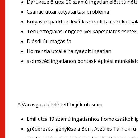
Darukezelő utca 20 számú ingatlan előtt túlnőtt 
Csanád utcai kutyatartási probléma
Kutyavári parkban lévő kiszáradt fa és róka csal
Területfoglalási engedéllyel kapcsolatos esetek
Diósdi úti magas fa
Hortenzia utcai elhanyagolt ingatlan
szomszéd ingatlanon bontási- építési munkálat
A Városgazda felé tett bejelentéseim:
Emil utca 19 számú ingatlanhoz homokzsákok i
gréderezés igénylése a Bor-, Aszú és Tárnoki u.