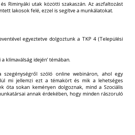
 és Riminyáki utak közötti szakaszán. Az aszfaltozást
tt lakosok felé, ezzel is segítve a munkálatokat.
Leventével egyeztetve dolgoztunk a TKP 4 (Települési
 a klímaválság idején’ témában.
 szegénységről szóló online webináron, ahol egy
lül mi jellemzi ezt a témakört és mik a lehetséges
k óta sokan keményen dolgoznak, mind a Szociális
munkatársai annak érdekében, hogy minden rászoruló