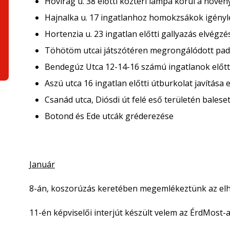
Hóvirág u. 38 előtti köztéri lámpa körül a növény
Hajnalka u. 17 ingatlanhoz homokzsákok igényl
Hortenzia u. 23 ingatlan előtti gallyazás elvégzé
Töhötöm utcai játszótéren megrongálódott pad
Bendegúz Utca 12-14-16 számú ingatlanok előt
Aszú utca 16 ingatlan előtti útburkolat javítása
Csanád utca, Diósdi út felé eső területén balese
Botond és Ede utcák gréderezése
Január
8-án, koszorúzás keretében megemlékeztünk az elh
11-én képviselői interjút készült velem az ÉrdMost-a