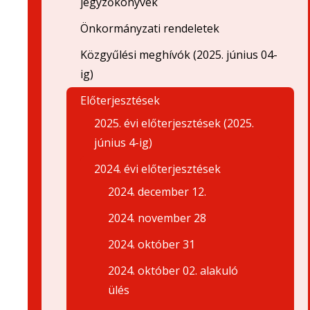
jegyzőkönyvek
Önkormányzati rendeletek
Közgyűlési meghívók (2025. június 04-
ig)
Előterjesztések
2025. évi előterjesztések (2025.
június 4-ig)
2024. évi előterjesztések
2024. december 12.
2024. november 28
2024. október 31
2024. október 02. alakuló
ülés