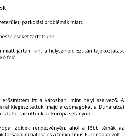
lt.
eterületi parkolási problémák miatt.
beszéléseket tartottunk.
miatt jártam kint a helyszínen. Ezután tájékoztatást
kó felé.
rősítettem itt a városban, mint helyi szervező. A
rrel kiegészítettük, majd a csomagokat a Duna utcai
ékoztatót tartottunk az Európa sétányon.
rópai Zöldek rendezvényén, ahol a főbb témák az
ak társadalmi hatása és a feminizmus Európában volt.