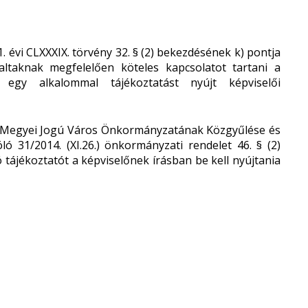
 évi CLXXXIX. törvény 32. § (2) bekezdésének k) pontja
laltaknak megfelelően köteles kapcsolatot tartani a
 egy alkalommal tájékoztatást nyújt képviselői
rd Megyei Jogú Város Önkormányzatának Közgyűlése és
ló 31/2014. (XI.26.) önkormányzati rendelet 46. § (2)
 tájékoztatót a képviselőnek írásban be kell nyújtania