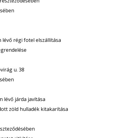
 kereszteződésében
ésében
lévő régi fotel elszállítása
egrendelése
virág u. 38
ésében
 lévő járda javítása
tt zöld hulladék kitakarítása
reszteződésében