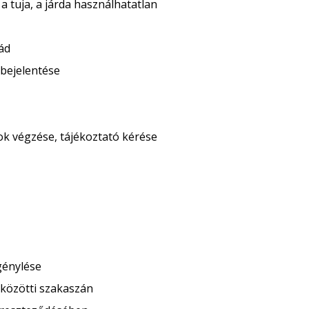
a tuja, a járda használhatatlan
ád
 bejelentése
ok végzése, tájékoztató kérése
génylése
 közötti szakaszán