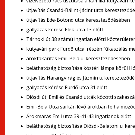
vízelvezető rács tisztítása a Kamilla-Kutyavári
útjavítás Csanád-Bálint-Jácint utca kereszteződ
útjavítás Ede-Botond utca kereszteződésében
gallyazás kérése Elek utca 13 előtt
Tárnoki út 38 számú ingatlan előtti közterületen 
kutyavári park Fürdő utcai részén fűkaszálás m
ároktakarítás Emil-Béla u. kereszteződésében
beláthatóság biztosítása köztéri lámpa körül Hó
útjavítás Harangvirág és Jázmin u. kereszteződ
gallyazás kérése Fürdő utca 31 előtt
Diósdi út, Emil és Csanád utcák közötti szakaszán
Emil-Béla Utca sarkán lévő árokban felhalmozódo
Árokmarás Emil utca 39-41-43 ingatlanok előtt
beláthatóság biztosítása Diósdi-Balatoni u. ke