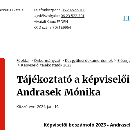
steri Hivatala
Telefonközpont:
06-23-522-300
Ügyfélszolgálat:
06-23-522-301
Hivatali Kapu: ERDPH
KRID szám: 707189964
Főoldal
Önkormányzat
Közgyűlési dokumentumok
Előter
Képviselői tájékoztatók 2023
Tájékoztató a képviselő
Andrasek Mónika
Közzétéve:
2024. jan. 19.
Képviselői beszámoló
2023 -
Andrasek