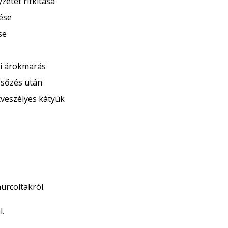
zetet ritkítása
ése
se
ti árokmarás
 esőzés után
tveszélyes kátyúk
urcoltakról.
l.