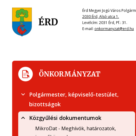
Érd Megyei Jogú Város Polgárme
2030 Érd, Alsó utca 1.
Levélcím: 2031 Érd, Pf.: 31.
E-mail:
onkormanyzat@erd.hu
ÖNKORMÁNYZAT
Polgármester, képviselő-testület,
bizottságok
Közgyűlési dokumentumok
MikroDat - Meghívók, határozatok,