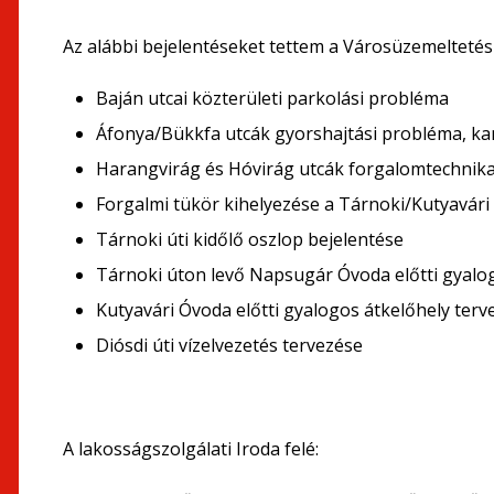
Az alábbi bejelentéseket tettem a Városüzemeltetési 
Baján utcai közterületi parkolási probléma
Áfonya/Bükkfa utcák gyorshajtási probléma, ka
Harangvirág és Hóvirág utcák forgalomtechnikai
Forgalmi tükör kihelyezése a Tárnoki/Kutyavár
Tárnoki úti kidőlő oszlop bejelentése
Tárnoki úton levő Napsugár Óvoda előtti gyalogo
Kutyavári Óvoda előtti gyalogos átkelőhely terve
Diósdi úti vízelvezetés tervezése
A lakosságszolgálati Iroda felé: