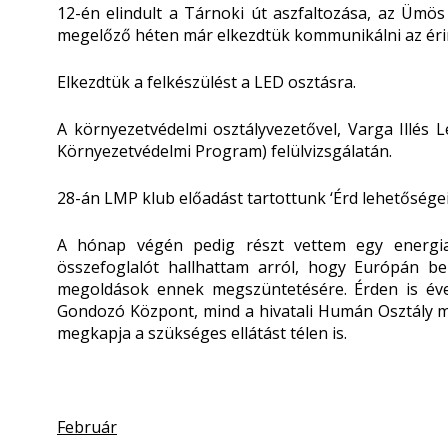
12-én elindult a Tárnoki út aszfaltozása, az Ümös
megelőző héten már elkezdtük kommunikálni az érinte
Elkezdtük a felkészülést a LED osztásra.
A környezetvédelmi osztályvezetővel, Varga Illés 
Környezetvédelmi Program) felülvizsgálatán.
28-án LMP klub előadást tartottunk ‘Érd lehetőségei
A hónap végén pedig részt vettem egy energia
összefoglalót hallhattam arról, hogy Európán be
megoldások ennek megszüntetésére. Érden is éve
Gondozó Központ, mind a hivatali Humán Osztály 
megkapja a szükséges ellátást télen is.
Február