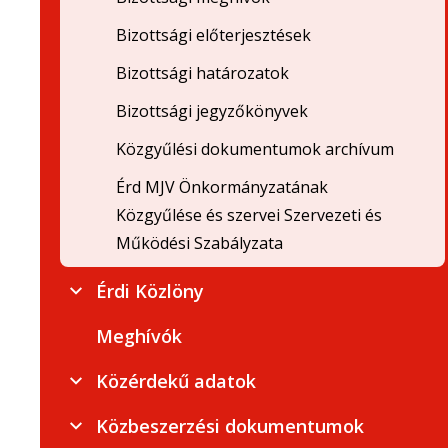
Bizottsági előterjesztések
Bizottsági határozatok
Bizottsági jegyzőkönyvek
Közgyűlési dokumentumok archívum
Érd MJV Önkormányzatának
Közgyűlése és szervei Szervezeti és
Működési Szabályzata
Érdi Közlöny
Meghívók
Közérdekű adatok
Közbeszerzési dokumentumok