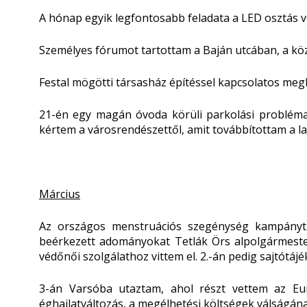
A hónap egyik legfontosabb feladata a LED osztás vo
Személyes fórumot tartottam a Baján utcában, a köz
Festal mögötti társasház építéssel kapcsolatos meg
21-én egy magán óvoda körüli parkolási probléma 
kértem a városrendészettől, amit továbbítottam a la
Március
Az országos menstruációs szegénység kampányt e
beérkezett adományokat Tetlák Örs alpolgármeste
védőnői szolgálathoz vittem el. 2.-án pedig sajtótáj
3-án Varsóba utaztam, ahol részt vettem az Eu
éghajlatváltozás, a megélhetési költségek válságán