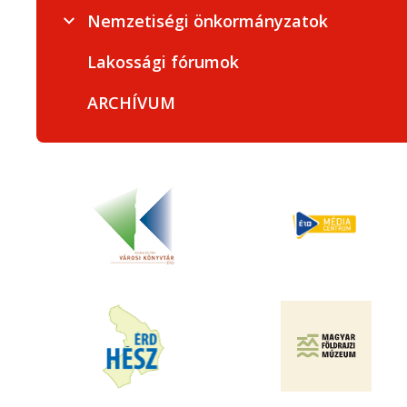
Nemzetiségi önkormányzatok
Lakossági fórumok
ARCHÍVUM