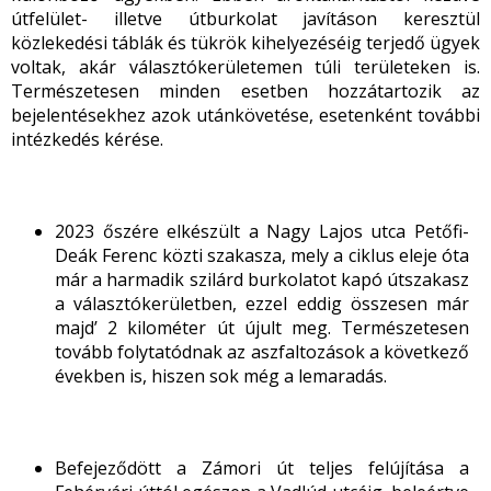
útfelület- illetve útburkolat javításon keresztül
közlekedési táblák és tükrök kihelyezéséig terjedő ügyek
voltak, akár választókerületemen túli területeken is.
Természetesen minden esetben hozzátartozik az
bejelentésekhez azok utánkövetése, esetenként további
intézkedés kérése.
2023 őszére elkészült a Nagy Lajos utca Petőfi-
Deák Ferenc közti szakasza, mely a ciklus eleje óta
már a harmadik szilárd burkolatot kapó útszakasz
a választókerületben, ezzel eddig összesen már
majd’ 2 kilométer út újult meg. Természetesen
tovább folytatódnak az aszfaltozások a következő
években is, hiszen sok még a lemaradás.
Befejeződött a Zámori út teljes felújítása a