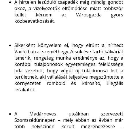
A hirtelen lezúduló csapadék még mindig gondot
okoz, a vízelvezetők eltömődése miatt többször
kellet kérnem az Városgazda gyors
közbeavatkozását.
Sikerként könyvelem el, hogy eltűnt a hírhedt
Vadlúd utcai szeméthegy. A sok éve tartó kálváriát
ismerik, rengeteg munka eredménye az, hogy a
korábbi tulajdonosok egyetemleges felelőssége
oda vezetett, hogy végül új tulajdonosa lett a
területnek, aki vállalását teljesítve megszűntette a
környezetet romboló és károsító, illegális
lerakatot.
A Madárneves utcákban szervezett
Szomszédünnepen – mely ebben az évben már
több helyszínen került megrendezésre -