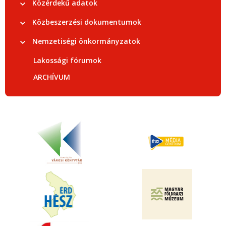
Közérdekű adatok
Közbeszerzési dokumentumok
Nemzetiségi önkormányzatok
Lakossági fórumok
ARCHÍVUM