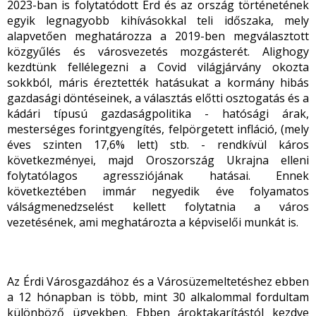
2023-ban is folytatódott Érd és az ország történetének
egyik legnagyobb kihívásokkal teli időszaka, mely
alapvetően meghatározza a 2019-ben megválasztott
közgyűlés és városvezetés mozgásterét. Alighogy
kezdtünk fellélegezni a Covid világjárvány okozta
sokkból, máris éreztették hatásukat a kormány hibás
gazdasági döntéseinek, a választás előtti osztogatás és a
kádári típusú gazdaságpolitika - hatósági árak,
mesterséges forintgyengítés, felpörgetett infláció, (mely
éves szinten 17,6% lett) stb. - rendkívül káros
következményei, majd Oroszország Ukrajna elleni
folytatólagos agressziójának hatásai. Ennek
következtében immár negyedik éve folyamatos
válságmenedzselést kellett folytatnia a város
vezetésének, ami meghatározta a képviselői munkát is.
Az Érdi Városgazdához és a Városüzemeltetéshez ebben
a 12 hónapban is több, mint 30 alkalommal fordultam
különböző ügyekben. Ebben ároktakarítástól kezdve