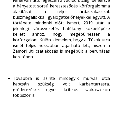
Fehérvári úttól egészen a Vadlúd utcáig, beleértve
a hányatott sorsú kereszteződés körforgalommá
alakítását, a teljes járdaszakasszal,
buszmegállókkal, gyalogátkelőhelyekkel együtt. A
története mindenki előtt ismert, 2019 után a
jelenlegi városvezetés hatékony közbelépése
kellett ahhoz, hogy megépülhessen a
körforgalom. Külön kiemelem, hogy a Túzok utca
ismét teljes hosszában átjárható lett, hiszen a
Zámori úti csatlakozás is megépült a beruházás
keretében.
Továbbra is szinte mindegyik murvás utca
kapcsán szükség volt karbantartásra,
gréderezésre, egyes kritikus szakaszokon
többször is.