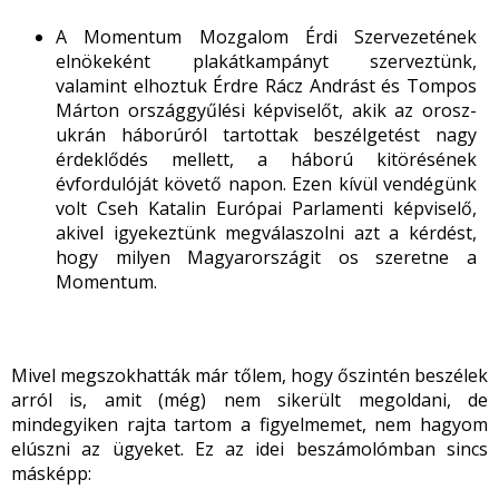
A Momentum Mozgalom Érdi Szervezetének
elnökeként plakátkampányt szerveztünk,
valamint elhoztuk Érdre Rácz Andrást és Tompos
Márton országgyűlési képviselőt, akik az orosz-
ukrán háborúról tartottak beszélgetést nagy
érdeklődés mellett, a háború kitörésének
évfordulóját követő napon. Ezen kívül vendégünk
volt Cseh Katalin Európai Parlamenti képviselő,
akivel igyekeztünk megválaszolni azt a kérdést,
hogy milyen Magyarországit os szeretne a
Momentum.
Mivel megszokhatták már tőlem, hogy őszintén beszélek
arról is, amit (még) nem sikerült megoldani, de
mindegyiken rajta tartom a figyelmemet, nem hagyom
elúszni az ügyeket. Ez az idei beszámolómban sincs
másképp: