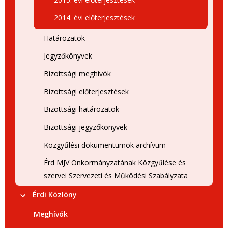
2014. évi előterjesztések
Határozatok
Jegyzőkönyvek
Bizottsági meghívók
Bizottsági előterjesztések
Bizottsági határozatok
Bizottsági jegyzőkönyvek
Közgyűlési dokumentumok archívum
Érd MJV Önkormányzatának Közgyűlése és
szervei Szervezeti és Működési Szabályzata
Érdi Közlöny
Meghívók