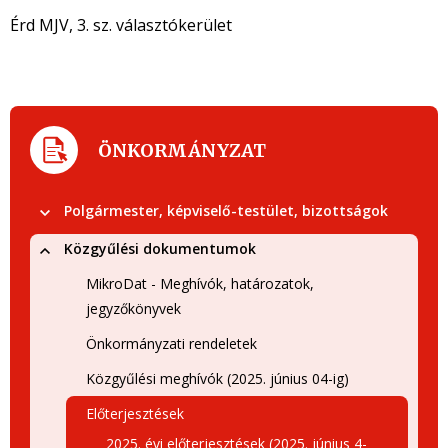
Érd MJV, 3. sz. választókerület
ÖNKORMÁNYZAT
Polgármester, képviselő-testület, bizottságok
Közgyűlési dokumentumok
MikroDat - Meghívók, határozatok,
jegyzőkönyvek
Önkormányzati rendeletek
Közgyűlési meghívók (2025. június 04-ig)
Előterjesztések
2025. évi előterjesztések (2025. június 4-