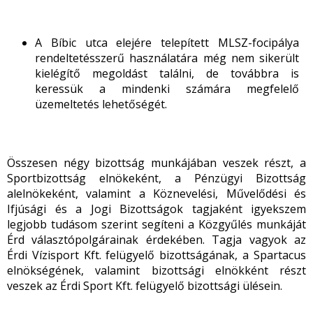
A Bíbic utca elejére telepített MLSZ-focipálya
rendeltetésszerű használatára még nem sikerült
kielégítő megoldást találni, de továbbra is
keressük a mindenki számára megfelelő
üzemeltetés lehetőségét.
Összesen négy bizottság munkájában veszek részt, a
Sportbizottság elnökeként, a Pénzügyi Bizottság
alelnökeként, valamint a Köznevelési, Művelődési és
Ifjúsági és a Jogi Bizottságok tagjaként igyekszem
legjobb tudásom szerint segíteni a Közgyűlés munkáját
Érd választópolgárainak érdekében. Tagja vagyok az
Érdi Vízisport Kft. felügyelő bizottságának, a Spartacus
elnökségének, valamint bizottsági elnökként részt
veszek az Érdi Sport Kft. felügyelő bizottsági ülésein.