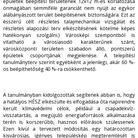
épületek beépítési területének 12x12 m-es korlátozása
önmagában semmiféle garanciát nem nyújt az egykor
alábányászott terület beépítésének biztonságára. Ezt az
ésszerű célt részletes talajmechanikai vizsgálat és
részletes alapozási terv elkészítésének kötelme képes
hatékonyan szolgálni.) Városképi szempontból is
vitatható a városiasodó karakterűnek szánt,
városközponti területen szabadon álló, pontszerű
épületek csoportjának megjelenése. A telepítési
tanulmányterv szerint egyébként a jelenlegi, akár 60 %-
os beépíthetőség 40 %-ra csökkenthető.
A tanulmányban kidolgozottak segítenek abban is, hogy
a hatályos HÉSZ elkészülte és elfogadása óta napirendre
került klímavédelmi célok, például a csapadékvíz-
visszatartás, a megújuló energiaforrások alkalmazása
terén is korszerűbb, hasznos előírások szülessenek.
Ezen kívül a tervezett módosítás egy határozottan
kisvárosias, igényes településkép megteremtését is