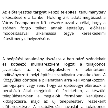
Az előterjesztés tárgyát képző telepítési tanulmányterv
elkészítésére a Lanber Holding Zrt. adott megbízást a
Város-Teampannon Kft. részére azzal a céllal, hogy a
szóban forgó telket annak építésügyi előírásai
módosításával alkalmassá tegye kereskedelmi
létesítmény elhelyezésére.
A beépítési tanulmány tisztázza a beruházó szándékait
és kötelező munkarészként rögzíti a tulajdonos
javaslatait az új településterv e tekintetben
indítványozott helyi építési szabályaira vonatkozóan. A
Közgyűlés döntése e pillanatban arra kell vonatkozzon,
támogatja-e vagy sem, hogy az építésügyi előírások a
beruházó által megjelölt cél érdekében, a készülő
településtervben a megjelölt formában kerüljenek
kidolgozásra, majd az új településterv részeként
előterjesztésre. A szabályozási javaslat a tulajdonos