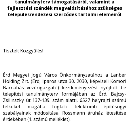
tanulmányterv támogatásáról,
valamint
a
fejlesztési szándék megvalósításához szükséges
településrendezési szerződés tartalmi elemeiről
Tisztelt Közgyűlés!
Érd Megyei Jogú Város Önkormányzatához a Lanber
Holding Zrt. (Érd, Iparos utca 30. 2030, képviseli Komori
Barnabás vezérigazgató) kezdeményezést nyújtott be
telepítési tanulmányterv formájában az Érd, Bajcsy-
Zsilinszky út 137-139. szám alatti, 6527 helyrajzi számú
telkeket magába foglaló telektömb építésügyi
szabályainak módosítása, Rossmann áruház létesítése
érdekében (1. számú melléklet).