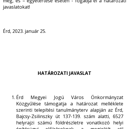
meg, és – egyetértése esetén - fogadja el a határozati
javaslatokat!
Érd, 2023. január 25.
HATÁROZATI JAVASLAT
Érd Megyei Jogú Város Önkormányzat
Közgyűlése támogatja a határozat melléklete
szerinti telepítési tanulmányterv alapján az Érd,
Bajcsy-Zsilinszky út 137-139. szám alatti, 6527
helyrajzi számú földrészletre vonatkozó helyi