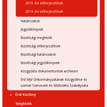
2015. évi előterjesztések
2014. évi előterjesztések
Határozatok
Jegyzőkönyvek
Bizottsági meghívók
Bizottsági előterjesztések
Bizottsági határozatok
Bizottsági jegyzőkönyvek
Közgyűlési dokumentumok archívum
Érd MJV Önkormányzatának Közgyűlése és
szervei Szervezeti és Működési Szabályzata
Érdi Közlöny
Meghívók