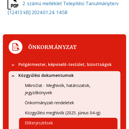
2. számú melléklet Telepítési Tanulmányterv
[12413 kB]
2024.01.24. 14:58
ÖNKORMÁNYZAT
Polgármester, képviselő-testület, bizottságok
Közgyűlési dokumentumok
MikroDat - Meghívók, határozatok,
jegyzőkönyvek
Önkormányzati rendeletek
Közgyűlési meghívók (2025. június 04-ig)
Előterjesztések