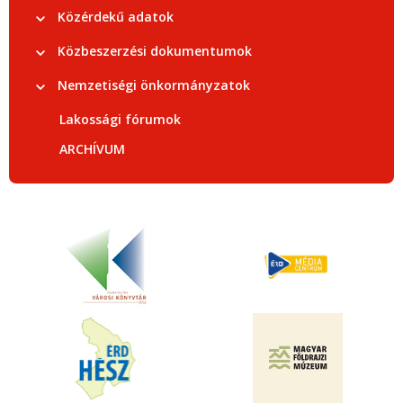
Közérdekű adatok
Közbeszerzési dokumentumok
Nemzetiségi önkormányzatok
Lakossági fórumok
ARCHÍVUM