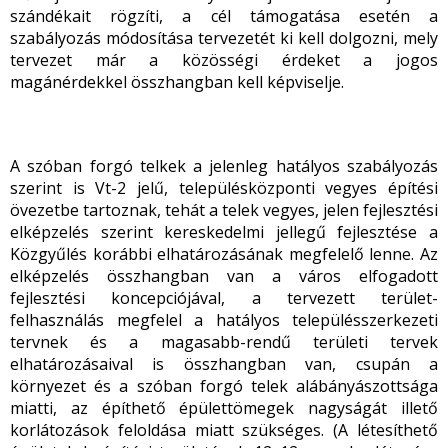
szándékait rögzíti, a cél támogatása esetén a
szabályozás módosítása tervezetét ki kell dolgozni, mely
tervezet már a közösségi érdeket a jogos
magánérdekkel összhangban kell képviselje.
A szóban forgó telkek a jelenleg hatályos szabályozás
szerint is Vt-2 jelű, településközponti vegyes építési
övezetbe tartoznak, tehát a telek vegyes, jelen fejlesztési
elképzelés szerint kereskedelmi jellegű fejlesztése a
Közgyűlés korábbi elhatározásának megfelelő lenne. Az
elképzelés összhangban van a város elfogadott
fejlesztési koncepciójával, a tervezett terület-
felhasználás megfelel a hatályos településszerkezeti
tervnek és a magasabb-rendű területi tervek
elhatározásaival is összhangban van, csupán a
környezet és a szóban forgó telek alábányászottsága
miatti, az építhető épülettömegek nagyságát illető
korlátozások feloldása miatt szükséges. (A létesíthető