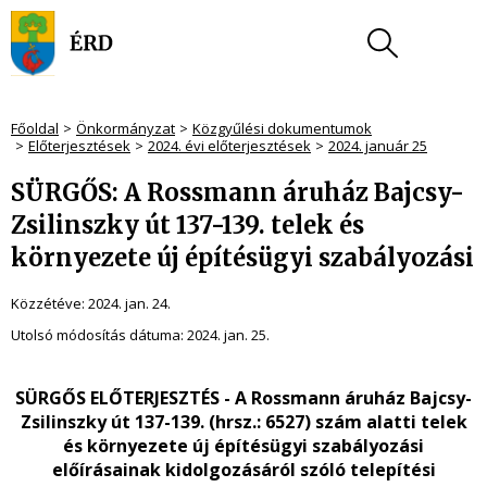
Főoldal
Önkormányzat
Közgyűlési dokumentumok
Előterjesztések
2024. évi előterjesztések
2024. január 25
SÜRGŐS: A Rossmann áruház Bajcsy-
Zsilinszky út 137-139. telek és
környezete új építésügyi szabályozási
Közzétéve:
2024. jan. 24.
Utolsó módosítás dátuma:
2024. jan. 25.
SÜRGŐS ELŐTERJESZTÉS -
A Rossmann áruház Bajcsy-
Zsilinszky út 137-139. (hrsz.: 6527) szám alatti telek
és környezete új építésügyi szabályozási
előírásainak kidolgozásáról szóló telepítési