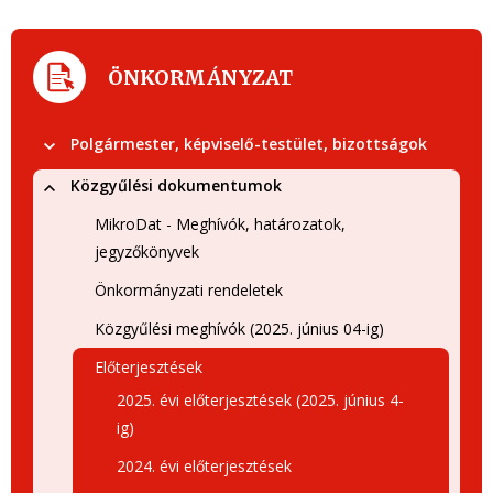
ÖNKORMÁNYZAT
Polgármester, képviselő-testület, bizottságok
Közgyűlési dokumentumok
MikroDat - Meghívók, határozatok,
jegyzőkönyvek
Önkormányzati rendeletek
Közgyűlési meghívók (2025. június 04-ig)
Előterjesztések
2025. évi előterjesztések (2025. június 4-
ig)
2024. évi előterjesztések