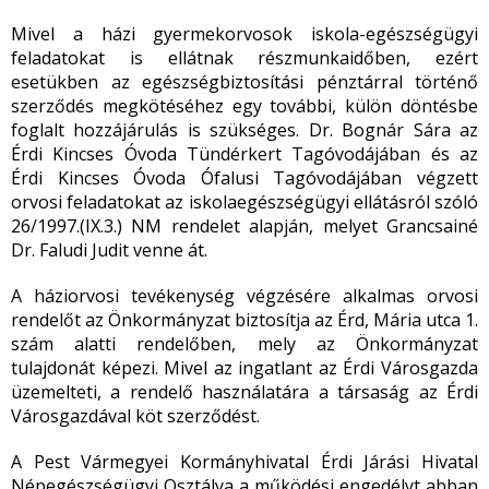
Mivel a házi gyermekorvosok iskola-egészségügyi
feladatokat is ellátnak részmunkaidőben, ezért
esetükben az egészségbiztosítási pénztárral történő
szerződés megkötéséhez egy további, külön döntésbe
foglalt hozzájárulás is szükséges. Dr. Bognár Sára az
Érdi Kincses Óvoda Tündérkert Tagóvodájában és az
Érdi Kincses Óvoda Ófalusi Tagóvodájában végzett
orvosi feladatokat az iskolaegészségügyi ellátásról szóló
26/1997.(IX.3.) NM rendelet alapján, melyet Grancsainé
Dr. Faludi Judit venne át.
A háziorvosi tevékenység végzésére alkalmas orvosi
rendelőt az Önkormányzat biztosítja az Érd, Mária utca 1.
szám alatti rendelőben, mely az Önkormányzat
tulajdonát képezi. Mivel az ingatlant az Érdi Városgazda
üzemelteti, a rendelő használatára a társaság az Érdi
Városgazdával köt szerződést.
A Pest Vármegyei Kormányhivatal Érdi Járási Hivatal
Népegészségügyi Osztálya a működési engedélyt abban