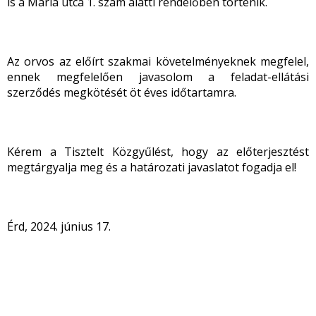
is a Mária utca 1. szám alatti rendelőben történik.
Az orvos az előírt szakmai követelményeknek megfelel,
ennek megfelelően javasolom a feladat-ellátási
szerződés megkötését öt éves időtartamra.
Kérem a Tisztelt Közgyűlést, hogy az előterjesztést
megtárgyalja meg és a határozati javaslatot fogadja el!
Érd, 2024. június 17.