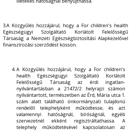
illetékes hatóságnál benyújthassa.
3.A Közgyűlés hozzájárul, hogy a For children's health
Egészségügyi Szolgáltató Korlátolt Felelősségű
Társaság a Nemzeti Egészségbiztosítási Alapkezelővel
finanszírozási szerződést kössön.
A Közgyűlés hozzájárul, hogy a For children's
health Egészségügyi Szolgáltató Korlátolt
Felelősségű Társaság az érdi ingatlan-
nyilvántartásban a 21472/2 helyrajzi számon
nyilvántartott, természetben az Érd, Mária utca 1.
szám alatt található önkormányzati tulajdonú
rendelőt telephelyként működtesse, és azt
valamennyi hatóságnál, bíróságnál, egyéb
szervezetnél ekként regisztráltathassa. A
telephely működtetésével kapcsolatosan az