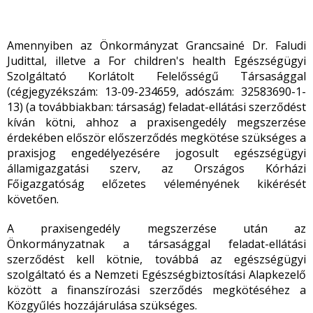
Amennyiben az Önkormányzat Grancsainé Dr. Faludi
Judittal, illetve a For children's health Egészségügyi
Szolgáltató Korlátolt Felelősségű Társasággal
(cégjegyzékszám: 13-09-234659, adószám: 32583690-1-
13) (a továbbiakban: társaság) feladat-ellátási szerződést
kíván kötni, ahhoz a praxisengedély megszerzése
érdekében először előszerződés megkötése szükséges a
praxisjog engedélyezésére jogosult egészségügyi
államigazgatási szerv, az Országos Kórházi
Főigazgatóság előzetes véleményének kikérését
követően.
A praxisengedély megszerzése után az
Önkormányzatnak a társasággal feladat-ellátási
szerződést kell kötnie, továbbá az egészségügyi
szolgáltató és a Nemzeti Egészségbiztosítási Alapkezelő
között a finanszírozási szerződés megkötéséhez a
Közgyűlés hozzájárulása szükséges.