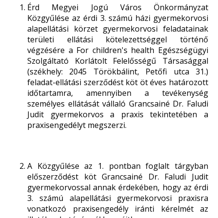
Érd Megyei Jogú Város Önkormányzat
Közgyűlése az érdi 3. számú házi gyermekorvosi
alapellátási körzet gyermekorvosi feladatainak
területi ellátási kötelezettséggel történő
végzésére a For children's health Egészségügyi
Szolgáltató Korlátolt Felelősségű Társasággal
(székhely: 2045 Törökbálint, Petőfi utca 31.)
feladat-ellátási szerződést köt öt éves határozott
időtartamra, amennyiben a tevékenység
személyes ellátását vállaló Grancsainé Dr. Faludi
Judit gyermekorvos a praxis tekintetében a
praxisengedélyt megszerzi.
A Közgyűlése az 1. pontban foglalt tárgyban
előszerződést köt Grancsainé Dr. Faludi Judit
gyermekorvossal annak érdekében, hogy az érdi
3. számú alapellátási gyermekorvosi praxisra
vonatkozó praxisengedély iránti kérelmét az