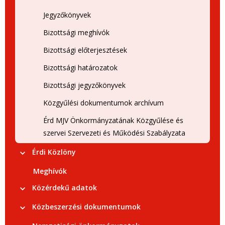
Jegyzőkönyvek
Bizottsági meghívók
Bizottsági előterjesztések
Bizottsági határozatok
Bizottsági jegyzőkönyvek
Közgyűlési dokumentumok archívum
Érd MJV Önkormányzatának Közgyűlése és
szervei Szervezeti és Működési Szabályzata
Érdi Közlöny
Meghívók
Közérdekű adatok
Közbeszerzési dokumentumok