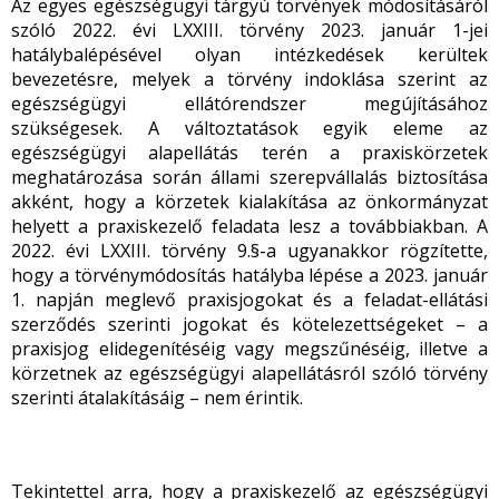
Az egyes egészségügyi tárgyú törvények módosításáról
szóló 2022. évi LXXIII. törvény 2023. január 1-jei
hatálybalépésével olyan intézkedések kerültek
bevezetésre, melyek a törvény indoklása szerint az
egészségügyi ellátórendszer megújításához
szükségesek. A változtatások egyik eleme az
egészségügyi alapellátás terén a praxiskörzetek
meghatározása során állami szerepvállalás biztosítása
akként, hogy a körzetek kialakítása az önkormányzat
helyett a praxiskezelő feladata lesz a továbbiakban. A
2022. évi LXXIII. törvény 9.§-a ugyanakkor rögzítette,
hogy a törvénymódosítás hatályba lépése a 2023. január
1. napján meglevő praxisjogokat és a feladat-ellátási
szerződés szerinti jogokat és kötelezettségeket – a
praxisjog elidegenítéséig vagy megszűnéséig, illetve a
körzetnek az egészségügyi alapellátásról szóló törvény
szerinti átalakításáig – nem érintik.
Tekintettel arra, hogy a praxiskezelő az egészségügyi