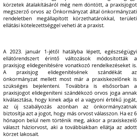
körzetek átalakításáról még nem döntött, a praxisjogot
megszerző orvos az Önkormányzat által önkormányzati
rendeletben megállapított körzethatárokkal, területi
ellátási kötelezettséggel veheti át a praxist.
A 2023. január 1-jétől hatályba lépett, egészségügyi
ellátórendszert érintő változások módosították a
praxisjog elidegenítésére vonatkozó rendelkezéseket is.
A praxisjog elidegenítésének szándékát az
önkormányzat mellett most már a praxiskezelőnek is
szükséges bejelenteni. Továbbra is elsősorban a
praxisjogot elidegeníteni szándékozó orvos joga annak
kiválasztása, hogy kinek adja el a vagyoni értékű jogát,
az új szabályozás azonban az önkormányzatnak
biztosítja azt a jogot, hogy más orvost válasszon. Ha ez 6
hónapon belül nem történik meg, akkor a praxiskezelő
választ háziorvost, aki a továbbiakban ellátja az adott
körzet lakosait.