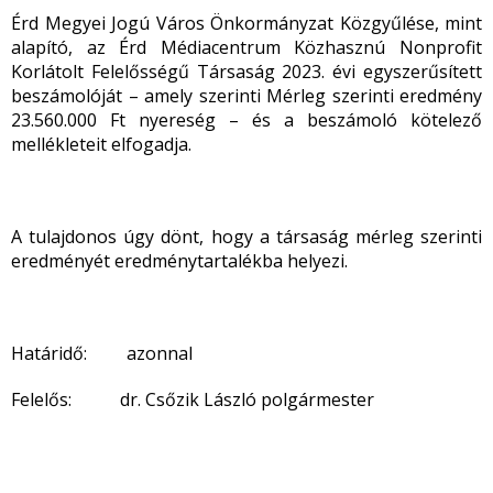
Érd Megyei Jogú Város Önkormányzat Közgyűlése, mint
alapító, az Érd Médiacentrum Közhasznú Nonprofit
Korlátolt Felelősségű Társaság 2023. évi egyszerűsített
beszámolóját – amely szerinti Mérleg szerinti eredmény
23.560.000 Ft nyereség – és a beszámoló kötelező
mellékleteit elfogadja.
A tulajdonos úgy dönt, hogy a társaság mérleg szerinti
eredményét eredménytartalékba helyezi.
Határidő: azonnal
Felelős:
dr. Csőzik László polgármester