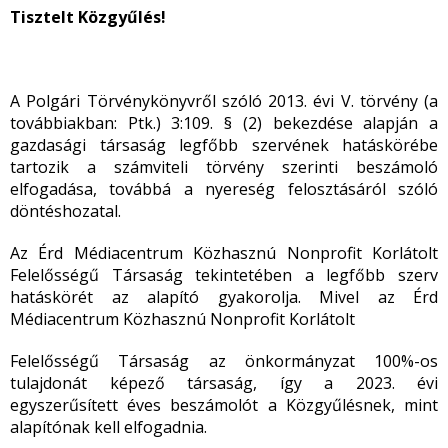
Tisztelt Közgyűlés!
A Polgári Törvénykönyvről szóló 2013. évi V. törvény (a
továbbiakban: Ptk.) 3:109. § (2) bekezdése alapján a
gazdasági társaság legfőbb szervének hatáskörébe
tartozik a számviteli törvény szerinti beszámoló
elfogadása, továbbá a nyereség felosztásáról szóló
döntéshozatal.
Az Érd Médiacentrum Közhasznú Nonprofit Korlátolt
Felelősségű Társaság tekintetében a legfőbb szerv
hatáskörét az alapító gyakorolja. Mivel az Érd
Médiacentrum Közhasznú Nonprofit Korlátolt
Felelősségű Társaság az önkormányzat 100%-os
tulajdonát képező társaság, így a 2023. évi
egyszerűsített éves beszámolót a Közgyűlésnek, mint
alapítónak kell elfogadnia.