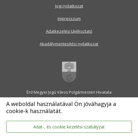
Jogi nyilatkozat
Impresszum
Adatkezelési tájékoztató
Akadálymentesítési nyilatkozat
Érd Megyei Jogú Város Polgármesteri Hivatala
2030 Érd, Alsó utca 1.
A weboldal használatával Ön jóváhagyja a
Levélcím: 2031 Érd, Pf.: 31
cookie-k használatát.
E-mail:
onkormanyzat@erd.hu
Telefonközpont:
06-23-522-300
Ügyfélszolgálat:
06-23-522-301
Adat-, és cookie kezelési szabályzat
Hivatali Kapu: ERDPH