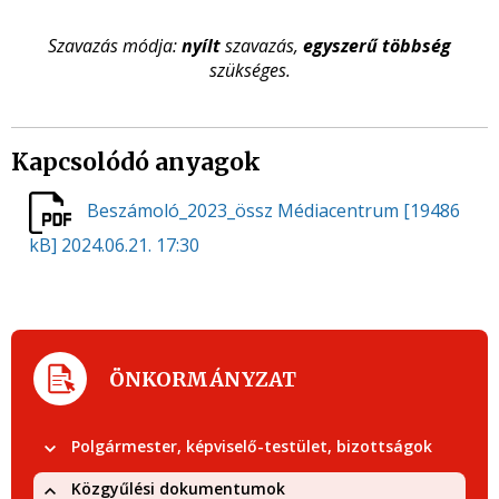
Szavazás módja:
nyílt
szavazás,
egyszerű többség
szükséges.
Kapcsolódó anyagok
Beszámoló_2023_össz Médiacentrum
[19486
kB]
2024.06.21. 17:30
ÖNKORMÁNYZAT
Polgármester, képviselő-testület, bizottságok
Közgyűlési dokumentumok