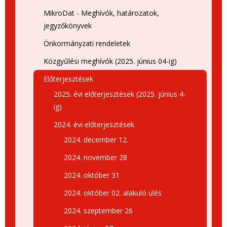
MikroDat - Meghívók, határozatok,
jegyzőkönyvek
Önkormányzati rendeletek
Közgyűlési meghívók (2025. június 04-ig)
Előterjesztések
2025. évi előterjesztések (2025. június 4-
ig)
2024. évi előterjesztések
2024. december 12.
2024. november 28
2024. október 31
2024. október 02. alakuló ülés
2024. szeptember 26