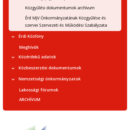
Közgyűlési dokumentumok archívum
Érd MJV Önkormányzatának Közgyűlése és
szervei Szervezeti és Működési Szabályzata
Érdi Közlöny
Meghívók
Közérdekű adatok
Közbeszerzési dokumentumok
Nemzetiségi önkormányzatok
Lakossági fórumok
ARCHÍVUM