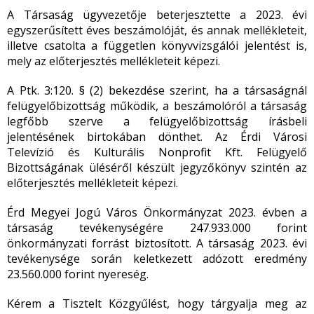
A Társaság ügyvezetője beterjesztette a 2023. évi
egyszerűsített éves beszámolóját, és annak mellékleteit,
illetve csatolta a független könyvvizsgálói jelentést is,
mely az előterjesztés mellékleteit képezi.
A Ptk. 3:120. § (2) bekezdése szerint, ha a társaságnál
felügyelőbizottság működik, a beszámolóról a társaság
legfőbb szerve a felügyelőbizottság írásbeli
jelentésének birtokában dönthet. Az Érdi Városi
Televízió és Kulturális Nonprofit Kft. Felügyelő
Bizottságának üléséről készült jegyzőkönyv szintén az
előterjesztés mellékleteit képezi.
Érd Megyei Jogú Város Önkormányzat 2023. évben a
társaság tevékenységére 247.933.000 forint
önkormányzati forrást biztosított. A társaság 2023. évi
tevékenysége során keletkezett adózott eredmény
23.560.000 forint nyereség.
Kérem a Tisztelt Közgyűlést, hogy tárgyalja meg az