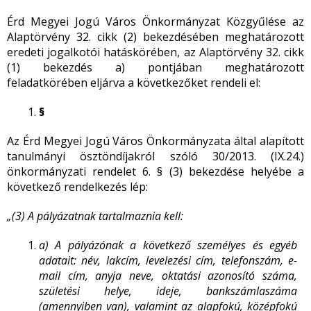
Érd Megyei Jogú Város Önkormányzat Közgyűlése az
Alaptörvény 32. cikk (2) bekezdésében meghatározott
eredeti jogalkotói hatáskörében, az Alaptörvény 32. cikk
(1) bekezdés a) pontjában meghatározott
feladatkörében eljárva a következőket rendeli el:
§
Az Érd Megyei Jogú Város Önkormányzata által alapított
tanulmányi ösztöndíjakról szóló 30/2013. (IX.24.)
önkormányzati rendelet 6. § (3) bekezdése helyébe a
következő rendelkezés lép:
„(3) A pályázatnak tartalmaznia kell:
a) A pályázónak a következő személyes és egyéb
adatait: név, lakcím, levelezési cím, telefonszám, e-
mail cím, anyja neve, oktatási azonosító száma,
születési helye, ideje, bankszámlaszáma
(amennyiben van), valamint az alapfokú, középfokú