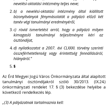
nevelési-oktatási intézmény teljes neve;
b) a nevelési-oktatási intézmény által kiállított
bizonyítványok fénymásolatát a pályázó előző két
tanév végi tanulmányi eredményéről,
c) rövid ismertetést arról, hogy a pályázó milyen
kimagasló tanulmányi teljesítményre kéri az
ösztöndíjat,
d) nyilatkozatot a 2007. évi CLXXXI. törvény szerinti
összeférhetetlenség vagy érintettség fennállásáról,
hiányáról.”
§
Az Érd Megyei Jogú Város Önkormányzata által alapított
tanulmányi ösztöndíjakról szóló 30/2013. (IX.24.)
önkormányzati rendelet 17. § (3) bekezdése helyébe a
következő rendelkezés lép.
„(3) A pályázatnak tartalmaznia kell: