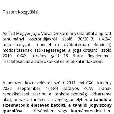
Tisztelt Közgyűlés!
Az Érd Megyei Jogú Város Önkormányzata által alapított
tanulmányi ösztöndíjakról szóló 30/2013. (IX.24.)
önkormányzati rendelet (a továbbiakban: Rendelet)
módosításának szükségességét a jogalkotásról szóló
2010. CXXX. törvény
(Jat.)
18. §-ára figyelemmel,
részletesen az alábbi okokkal és célokkal indokolom:
A nemzeti köznevelésről szóló 2011. évi CXC. törvény
2023. szeptember 1-jétől hatályos 46/A. §-ának
rendelkezései szerint a tankötelezettség időtartama
alatt, annak a tanévnek a végéig, amelyben
a tanuló a
tizenhatodik életévét betölti, a tanulói jogviszony
igazolása
– törvényben vagy kormányrendeletben