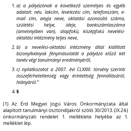
a) a pályázónak a következő személyes és egyéb
adatait: név, lakcím, levelezési cím, telefonszám, e-
mail cím, anyja neve, oktatási azonosító száma,
születési helye, ideje, bankszámlaszáma
(amennyiben van), alapfokú, középfokú nevelési-
oktatási intézmény teljes neve,
b) a nevelési-oktatási intézmény által kiállított
bizonyítványok fénymásolatát a pályázó előző két
tanév végi tanulmányi eredményéről,
c) nyilatkozatot a 2007. évi CLXXXI. törvény szerinti
összeférhetetlenség vagy érintettség fennállásáról,
hiányáról.”
§
(1) Az Érd Megyei Jogú Város Önkormányzata által
alapított tanulmányi ösztöndíjakról szóló 30/2013. (IX.24.)
önkormányzati rendelet 1. melléklete helyébe az 1.
melléklet lép.