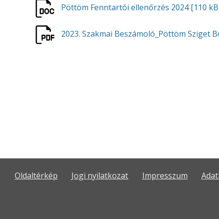
Pöttöm Fenntartói ellenőrzés 2024
[110 kB
2023. Szakmai Beszámoló_Pöttöm Sziget 
Oldaltérkép
Jogi nyilatkozat
Impresszum
Adat