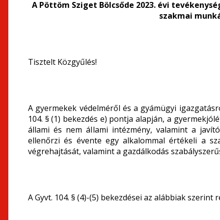
A Pöttöm Sziget Bölcsőde 2023. évi tevékenysé
szakmai munká
Tisztelt Közgyűlés!
A gyermekek védelméről és a gyámügyi igazgatásról 
104. § (1) bekezdés e) pontja alapján, a gyermekjól
állami és nem állami intézmény, valamint a javító
ellenőrzi és évente egy alkalommal értékeli a 
végrehajtását, valamint a gazdálkodás szabályszer
A Gyvt. 104. § (4)-(5) bekezdései az alábbiak szerint