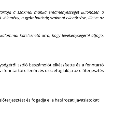
ntartója a szakmai munka eredményességét különösen a
ői vélemény, a gyámhatóság szakmai ellenőrzése, illetve az
kalommal kötelezhető arra, hogy tevékenységéről átfogó,
ységéről szóló beszámolót elkészítette és a fenntartó
i fenntartói ellenőrzés összefoglalója az előterjesztés
őterjesztést és fogadja el a határozati javaslatokat!