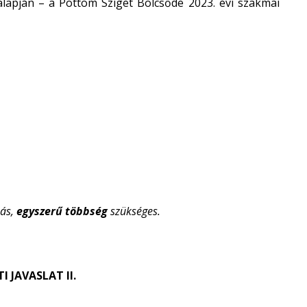
 alapján – a Pöttöm Sziget Bölcsőde 2023. évi szakmai
zás,
egyszerű többség
szükséges.
 JAVASLAT II.