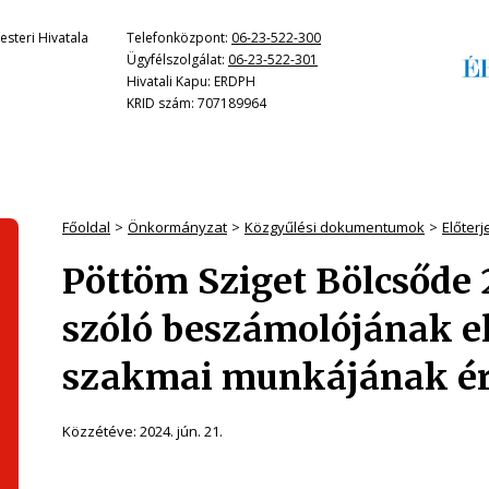
steri Hivatala
Telefonközpont:
06-23-522-300
Ügyfélszolgálat:
06-23-522-301
Hivatali Kapu: ERDPH
KRID szám: 707189964
Főoldal
Önkormányzat
Közgyűlési dokumentumok
Előter
Pöttöm Sziget Bölcsőde 
szóló beszámolójának e
szakmai munkájának ér
Közzétéve:
2024. jún. 21.