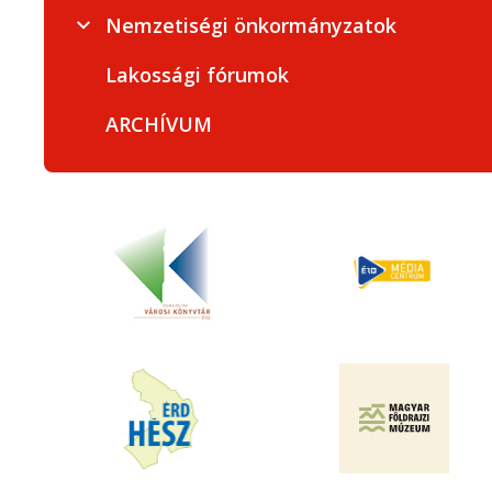
Nemzetiségi önkormányzatok
Lakossági fórumok
ARCHÍVUM