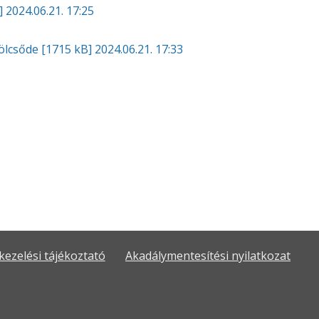
]
2024.06.21. 17:25
Bölcsőde
[1715 kB]
2024.06.21. 17:33
kezelési tájékoztató
Akadálymentesítési nyilatkozat