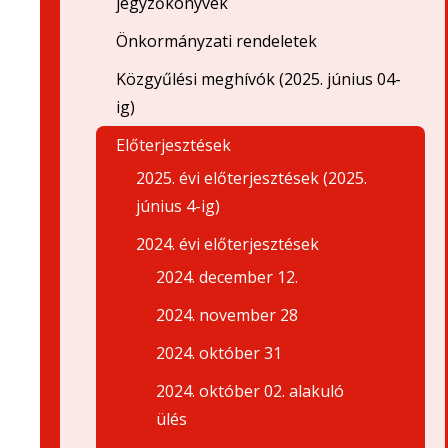
jegyzőkönyvek
Önkormányzati rendeletek
Közgyűlési meghívók (2025. június 04-
ig)
Előterjesztések
2025. évi előterjesztések (2025.
június 4-ig)
2024. évi előterjesztések
2024. december 12.
2024. november 28
2024. október 31
2024. október 02. alakuló
ülés