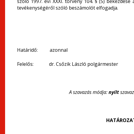
szóló 1997. évi XXXI. törvény 104. § (5) bekezdése
tevékenységéről szóló beszámolót elfogadja.
Határidő: azonnal
Felelős: dr. Csőzik László polgármester
A szavazás módja:
nyílt
szava
HATÁROZATI