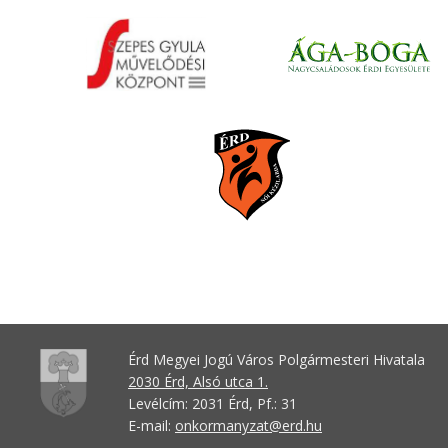
Érd Megyei Jogú Város Polgármesteri Hivatala
2030 Érd, Alsó utca 1.
Levélcím: 2031 Érd, Pf.: 31
E-mail:
onkormanyzat@erd.hu