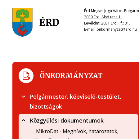
Érd Megyei Jogú Város Polgárme
2030 Érd, Alsó utca 1.
Levélcím: 2031 Érd, Pf.: 31.
E-mail:
onkormanyzat@erd.hu
ÖNKORMÁNYZAT
Polgármester, képviselő-testület,
bizottságok
Közgyűlési dokumentumok
MikroDat - Meghívók, határozatok,