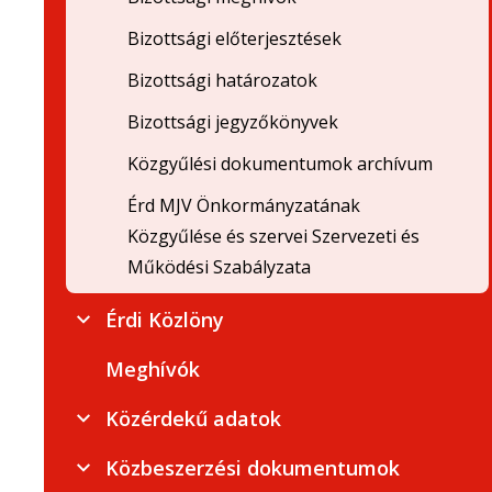
Bizottsági előterjesztések
Bizottsági határozatok
Bizottsági jegyzőkönyvek
Közgyűlési dokumentumok archívum
Érd MJV Önkormányzatának
Közgyűlése és szervei Szervezeti és
Működési Szabályzata
Érdi Közlöny
Meghívók
Közérdekű adatok
Közbeszerzési dokumentumok