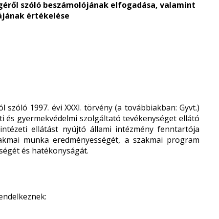
géről szóló beszámolójának elfogadása, valamint
jának értékelése
szóló 1997. évi XXXI. törvény (a továbbiakban: Gyvt.)
éti és gyermekvédelmi szolgáltató tevékenységet ellátó
intézeti ellátást nyújtó állami intézmény fenntartója
szakmai munka eredményességét, a szakmai program
űségét és hatékonyságát.
 rendelkeznek: