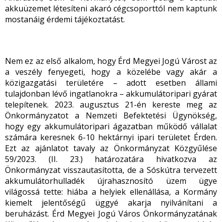
akkuüzemet létesíteni akaró cégcsoporttól nem kaptunk
mostanáig érdemi tájékoztatást.
Nem ez az első alkalom, hogy Érd Megyei Jogú Várost az
a veszély fenyegeti, hogy a közelébe vagy akár a
közigazgatási területére – adott esetben állami
tulajdonban lévő ingatlanokra – akkumulátoripari gyárat
telepítenek. 2023. augusztus 21-én kereste meg az
Önkormányzatot a Nemzeti Befektetési Ügynökség,
hogy egy akkumulátoripari ágazatban működő vállalat
számára keresnek 6-10 hektárnyi ipari területet Érden.
Ezt az ajánlatot tavaly az Önkormányzat Közgyűlése
59/2023. (II. 23.) határozatára hivatkozva az
Önkormányzat visszautasította, de a Sóskútra tervezett
akkumulátorhulladék újrahasznosító üzem ügye
világossá tette: hiába a helyiek ellenállása, a Kormány
kiemelt jelentőségű üggyé akarja nyilvánítani a
beruházást. Érd Megyei Jogú Város Önkormányzatának