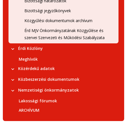
Bizottsági határozatok
Bizottsági jegyzőkönyvek
Közgyűlési dokumentumok archívum
Érd MJV Önkormányzatának Közgyűlése és
szervei Szervezeti és Működési Szabályzata
Érdi Közlöny
Meghívók
Közérdekű adatok
Közbeszerzési dokumentumok
Nemzetiségi önkormányzatok
Lakossági fórumok
ARCHÍVUM