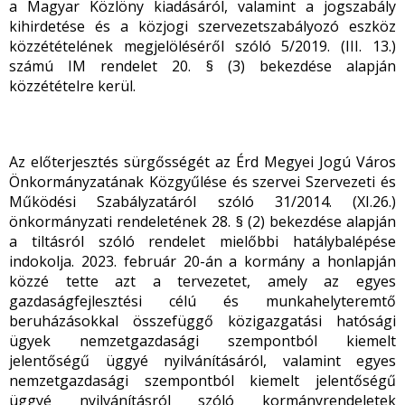
a Magyar Közlöny kiadásáról, valamint a jogszabály
kihirdetése és a közjogi szervezetszabályozó eszköz
közzétételének megjelöléséről szóló 5/2019. (III. 13.)
számú IM rendelet 20. § (3) bekezdése alapján
közzétételre kerül.
Az előterjesztés sürgősségét az Érd Megyei Jogú Város
Önkormányzatának Közgyűlése és szervei Szervezeti és
Működési Szabályzatáról szóló 31/2014. (XI.26.)
önkormányzati rendeletének 28. § (2) bekezdése alapján
a tiltásról szóló rendelet mielőbbi hatálybalépése
indokolja. 2023. február 20-án a kormány a honlapján
közzé tette azt a tervezetet, amely az egyes
gazdaságfejlesztési célú és munkahelyteremtő
beruházásokkal összefüggő közigazgatási hatósági
ügyek nemzetgazdasági szempontból kiemelt
jelentőségű üggyé nyilvánításáról, valamint egyes
nemzetgazdasági szempontból kiemelt jelentőségű
üggyé nyilvánításról szóló kormányrendeletek