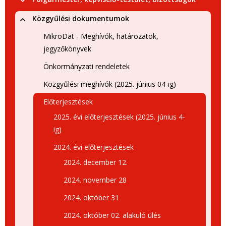
Közgyűlési dokumentumok
MikroDat - Meghívók, határozatok,
jegyzőkönyvek
Önkormányzati rendeletek
Közgyűlési meghívók (2025. június 04-ig)
Előterjesztések
2025. évi előterjesztések (2025. június 4-
ig)
2024. évi előterjesztések
2024. december 12.
2024. november 28
2024. október 31
2024. október 02. alakuló ülés