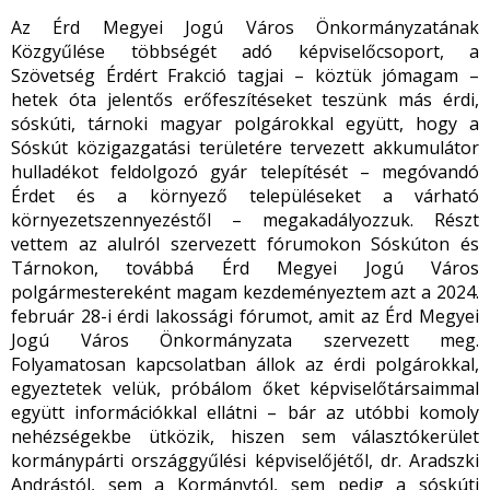
Az Érd Megyei Jogú Város Önkormányzatának
Közgyűlése többségét adó képviselőcsoport, a
Szövetség Érdért Frakció tagjai – köztük jómagam –
hetek óta jelentős erőfeszítéseket teszünk más érdi,
sóskúti, tárnoki magyar polgárokkal együtt, hogy a
Sóskút közigazgatási területére tervezett akkumulátor
hulladékot feldolgozó gyár telepítését – megóvandó
Érdet és a környező településeket a várható
környezetszennyezéstől – megakadályozzuk. Részt
vettem az alulról szervezett fórumokon Sóskúton és
Tárnokon, továbbá Érd Megyei Jogú Város
polgármestereként magam kezdeményeztem azt a 2024.
február 28-i érdi lakossági fórumot, amit az Érd Megyei
Jogú Város Önkormányzata szervezett meg.
Folyamatosan kapcsolatban állok az érdi polgárokkal,
egyeztetek velük, próbálom őket képviselőtársaimmal
együtt információkkal ellátni – bár az utóbbi komoly
nehézségekbe ütközik, hiszen sem választókerület
kormánypárti országgyűlési képviselőjétől, dr. Aradszki
Andrástól, sem a Kormánytól, sem pedig a sóskúti