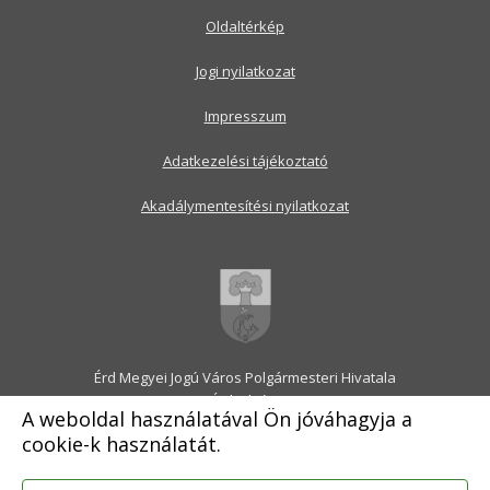
Oldaltérkép
Jogi nyilatkozat
Impresszum
Adatkezelési tájékoztató
Akadálymentesítési nyilatkozat
Érd Megyei Jogú Város Polgármesteri Hivatala
2030 Érd, Alsó utca 1.
A weboldal használatával Ön jóváhagyja a
Levélcím: 2031 Érd, Pf.: 31
cookie-k használatát.
E-mail:
onkormanyzat@erd.hu
Telefonközpont:
06-23-522-300