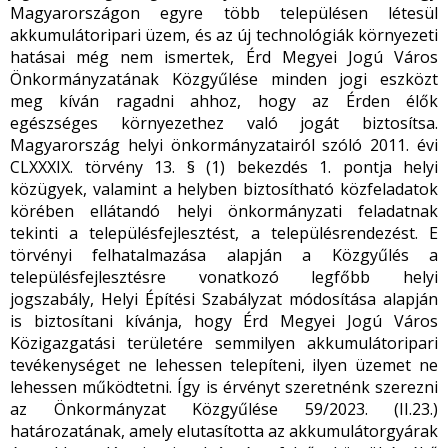
Magyarországon egyre több településen létesül
akkumulátoripari üzem, és az új technológiák környezeti
hatásai még nem ismertek, Érd Megyei Jogú Város
Önkormányzatának Közgyűlése minden jogi eszközt
meg kíván ragadni ahhoz, hogy az Érden élők
egészséges környezethez való jogát biztosítsa.
Magyarország helyi önkormányzatairól szóló 2011. évi
CLXXXIX. törvény 13. § (1) bekezdés 1. pontja helyi
közügyek, valamint a helyben biztosítható közfeladatok
körében ellátandó helyi önkormányzati feladatnak
tekinti a településfejlesztést, a településrendezést. E
törvényi felhatalmazása alapján a Közgyűlés a
településfejlesztésre vonatkozó legfőbb helyi
jogszabály, Helyi Építési Szabályzat módosítása alapján
is biztosítani kívánja, hogy Érd Megyei Jogú Város
Közigazgatási területére semmilyen akkumulátoripari
tevékenységet ne lehessen telepíteni, ilyen üzemet ne
lehessen működtetni. Így is érvényt szeretnénk szerezni
az Önkormányzat Közgyűlése 59/2023. (II.23.)
határozatának, amely elutasította az akkumulátorgyárak