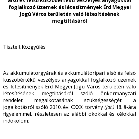
alsó és felső küszöbértékű veszélyes anyagokkal
foglalkozó üzemek és létesítmények Érd Megyei
Jogú Város területén való létesítésének
megtiltásáról
Tisztelt Közgyűlés!
Az akkumulátorgyárak és akkumulátoripari alsó és felső
küszöbértékű veszélyes anyagokkal foglalkozó üzemek
és létesítmények Érd Megyei Jogú Város területén való
létesítésének megtiltásáról szóló önkormányzati
rendelet megalkotásának szükségességét a
jogalkotásról szóló 2010. évi CXXX. törvény
(Jat.)
18. §-ára
figyelemmel, részletesen az alábbi okokkal és célokkal
indokolom: